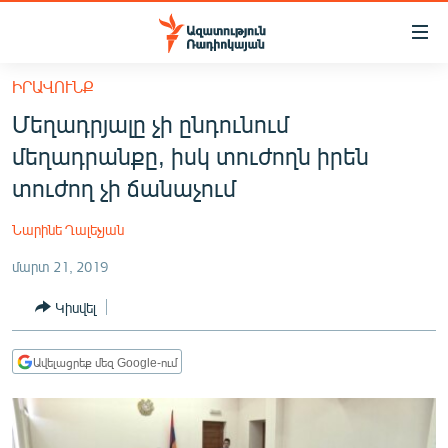
Մատչելիության
հղումներ
Անցնել
ԻՐԱՎՈՒՆՔ
հիմնական
ԱԶԱՏՈՒԹՅՈՒՆ TV
Մեղադրյալը չի ընդունում
բովանդակությանը
ՀԱՅԱՍՏԱՆ
Անցնել
մեղադրանքը, իսկ տուժողն իրեն
հիմնական
ՔԱՂԱՔԱԿԱՆ
տուժող չի ճանաչում
մենյուին
ԸՆՏՐՈՒԹՅՈՒՆՆԵՐ 2026
Որոնում
Նարինե Ղալեչյան
ԻՐԱՎՈՒՆՔ
մարտ 21, 2019
ՀԱՍԱՐԱԿՈՒԹՅՈՒՆ
Կիսվել
ՏՆՏԵՍՈՒԹՅՈՒՆ
ՂԱՐԱԲԱՂ
Ավելացրեք մեզ Google-ում
ՊԱՏԵՐԱԶՄԻ 6 ՇԱԲԱԹՆԵՐԸ
ՏԱՐԱԾԱՇՐՋԱՆ