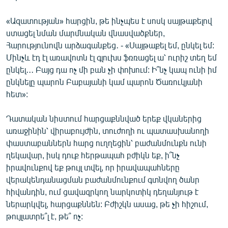
«Ազատության» հարցին, թե ինչպես է սոսկ սայթաքելով
ստացել նման մարմնական վնասվածքներ,
Հարությունովն արձագանքեց․ - «Սայթաքել եմ, ընկել եմ:
Մինչև էդ էլ առավոտն էլ գլուխս ֆռռացել ա՝ ուրիշ տեղ եմ
ընկել․․․ Բայց դա ոչ մի բան չի փոխում: Ի՞նչ կապ ունի իմ
ընկնելը պարոն Բաբայանի կամ պարոն Ծառուկյանի
հետ»:
Դատական նիստում հարցաքննված երեք վկաներից
առաջինին՝ վիրաբույժին, տուժողի ու պատասխանողի
փաստաբաններն հարց ուղղեցին՝ բաժանմունքն ունի
ղեկավար, իսկ դուք հերթապահ բժիկն եք, ի՞նչ
իրավունքով եք թույլ տվել, որ իրավապահները
վերակենդանացման բաժանմունքում գտնվող ծանր
հիվանդին, ում ցավազրկող նարկոտիկ դեղանյութ է
ներարկվել, հարցաքննեն: Բժիշկն ասաց, թե չի հիշում,
թույլատրե՞լ է, թե՞ ոչ: