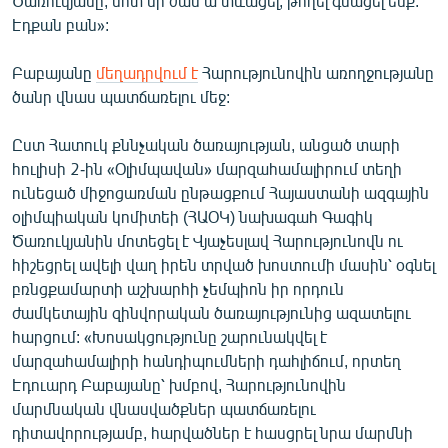
Ծառուկյանը, մոտ մի ժամ ա տևացել, թողել գնացել ենք:
English
Էդքան բան»:
Русский
Բաբայանը
մեղադրվում է
Հարությունովին առողջությանը
ծանր վնաս պատճառելու մեջ:
ՀԵՏԵՎԵՔ ՄԵԶ
Ըստ Հատուկ քննչական ծառայության, անցած տարի
հուլիսի 2-ին «Օլիմպավան» մարզահամալիրում տեղի
ունեցած միջոցառման ընթացքում Հայաստանի ազգային
օլիմպիական կոմիտեի (ՀԱՕԿ) նախագահ Գագիկ
Ծառուկյանին մոտեցել է Վյաչեսլավ Հարությունովն ու
«Ազատության» բոլոր կայքերը
հիշեցրել ավելի վաղ իրեն տրված խոստումի մասին՝ օգնել
բռնցքամարտի աշխարհի չեմպիոն իր որդուն
ժամկետային զինվորական ծառայությունից ազատելու
հարցում: «Խոսակցությունը շարունակվել է
մարզահամալիրի հանդիպումների դահլիճում, որտեղ
Էդուարդ Բաբայանը՝ խմբով, Հարությունովին
մարմնական վնասվածքներ պատճառելու
դիտավորությամբ, հարվածներ է հասցրել նրա մարմնի