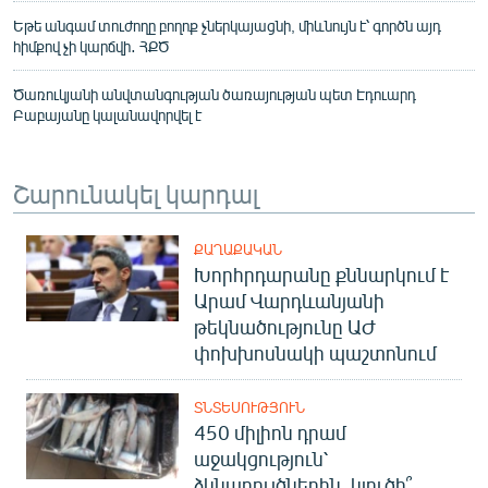
Եթե անգամ տուժողը բողոք չներկայացնի, միևնույն է՝ գործն այդ
հիմքով չի կարճվի․ ՀՔԾ
Ծառուկյանի անվտանգության ծառայության պետ Էդուարդ
Բաբայանը կալանավորվել է
Շարունակել կարդալ
ՔԱՂԱՔԱԿԱՆ
Խորհրդարանը քննարկում է
Արամ Վարդևանյանի
թեկնածությունը ԱԺ
փոխխոսնակի պաշտոնում
ՏՆՏԵՍՈՒԹՅՈՒՆ
450 միլիոն դրամ
աջակցություն՝
ձկնաբույծներին. կլուծի՞