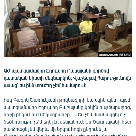
ՄԻՋԱԶԳԱՅԻՆ
ՄՇԱԿՈՒՅԹ
ՍՊՈՐՏ
ՄԵԿՆԱԲԱՆՈՒԹՅՈՒՆ
ՏՏ ԵՒ ԻՆՏԵՐՆԵՏ
ԿՈՐՈՆԱՎԻՐՈՒՍ
ԱԺ պատգամավոր Էդուարդ Բաբայանի գործով
ԱՐԽԻՎ
դատական նիստի մեկնարկին, Վյաչեսլավ Հարությունովն
ՏԵՍԱՆՅՈՒԹԵՐ
ասաց՝ ես ինձ տուժող չեմ համարում:
ԲԱՆԱՎԵՃ
Իսկ Գագիկ Ծառուկյանի թիկնազորի նախկին պետ, այժմ
ՁԳՏԵԼՈՎ ԼԱՎԱԳՈՒՅՆԻՆ
պատգամավոր Էդուարդ Բաբայանը կրկին հայտարարեց,
որ չի ընդունում մեղադրանքը․ - «Ես չեմ մասնակցել ո՛չ
ՓՈԴՔԱՍԹ
ծեծկռտուքի, չե՛մ եղել էդ սենյակում: Ես Ծառուկյանի հետ
բարձրացել եմ վերև, մի երկու հոգի ընդունել ա
Հայերեն