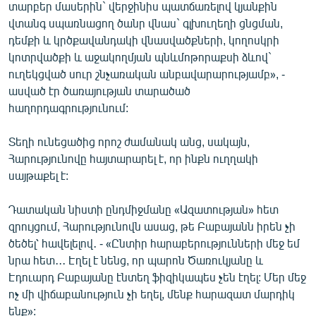
տարբեր մասերին` վերջինիս պատճառելով կյանքին
վտանգ սպառնացող ծանր վնաս` գլխուղեղի ցնցման,
դեմքի և կրծքավանդակի վնասվածքների, կողոսկրի
կոտրվածքի և աջակողմյան պնևմոթորաքսի ձևով`
ուղեկցված սուր շնչառական անբավարարությամբ», -
ասված էր ծառայության տարածած
հաղորդագրությունում:
Տեղի ունեցածից որոշ ժամանակ անց, սակայն,
Հարությունովը հայտարարել է, որ ինքն ուղղակի
սայթաքել է:
Դատական նիստի ընդմիջմանը «Ազատության» հետ
զրույցում, Հարությունովն ասաց, թե Բաբայանն իրեն չի
ծեծել՝ հավելելով․ - «Ընտիր հարաբերությունների մեջ եմ
նրա հետ․․․ Էղել է նենց, որ պարոն Ծառուկյանը և
Էդուարդ Բաբայանը էնտեղ ֆիզիկապես չեն էղել: Մեր մեջ
ոչ մի վիճաբանություն չի եղել, մենք հարազատ մարդիկ
ենք»: