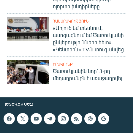
ոլորտի խնդիրները
ՀԱՍԱՐԱԿՈՒԹՅՈՒՆ
«Առյուծ եմ տեսնում,
ասոցացնում եմ Ծառուկյանի
ընկերությունների հետ».
«Կենտրոն» TV-ն տուգանվեց
ԻՐԱՎՈՒՆՔ
Ծառուկյանին նոր՝ 3-րդ
մեղադրանքն է առաջադրվել
ՀԵՏԵՎԵՔ ՄԵԶ