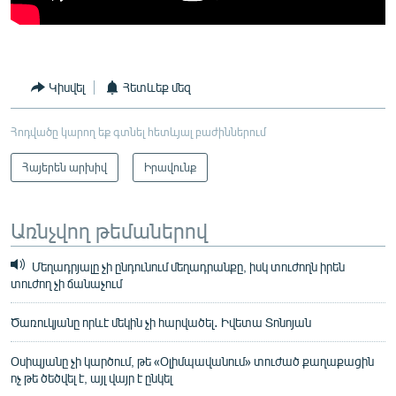
Կիսվել
Հետևեք մեզ
Հոդվածը կարող եք գտնել հետևյալ բաժիններում
Հայերեն արխիվ
Իրավունք
Առնչվող թեմաներով
Մեղադրյալը չի ընդունում մեղադրանքը, իսկ տուժողն իրեն
տուժող չի ճանաչում
Ծառուկյանը որևէ մեկին չի հարվածել․ Իվետա Տոնոյան
Օսիպյանը չի կարծում, թե «Օլիմպավանում» տուժած քաղաքացին
ոչ թե ծեծվել է, այլ վայր է ընկել