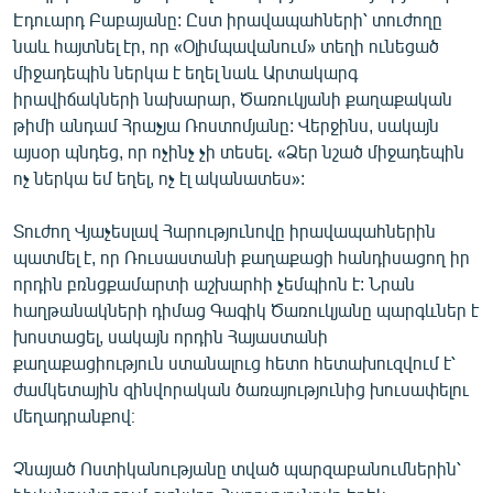
Էդուարդ Բաբայանը: Ըստ իրավապահների՝ տուժողը
նաև հայտնել էր, որ «Օլիմպավանում» տեղի ունեցած
միջադեպին ներկա է եղել նաև Արտակարգ
իրավիճակների նախարար, Ծառուկյանի քաղաքական
թիմի անդամ Հրաչյա Ռոստոմյանը: Վերջինս, սակայն
այսօր պնդեց, որ ոչինչ չի տեսել․ «Ձեր նշած միջադեպին
ոչ ներկա եմ եղել, ոչ էլ ականատես»:
Տուժող Վյաչեսլավ Հարությունովը իրավապահներին
պատմել է, որ Ռուսաստանի քաղաքացի հանդիսացող իր
որդին բռնցքամարտի աշխարհի չեմպիոն է: Նրան
հաղթանակների դիմաց Գագիկ Ծառուկյանը պարգևներ է
խոստացել, սակայն որդին Հայաստանի
քաղաքացիություն ստանալուց հետո հետախուզվում է՝
ժամկետային զինվորական ծառայությունից խուսափելու
մեղադրանքով։
Չնայած Ոստիկանությանը տված պարզաբանումներին՝