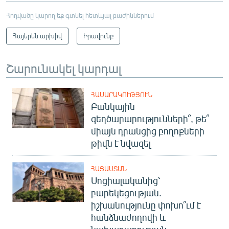
Հոդվածը կարող եք գտնել հետևյալ բաժիններում
Հայերեն արխիվ
Իրավունք
Շարունակել կարդալ
ՀԱՍԱՐԱԿՈՒԹՅՈՒՆ
Բանկային
զեղծարարությունների՞, թե՞
միայն դրանցից բողոքների
թիվն է նվազել
ՀԱՅԱՍՏԱՆ
Սոցիալականից՝
բարեկեցության.
իշխանությունը փոխո՞ւմ է
հանձնաժողովի և