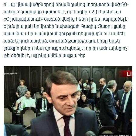
ու այլ վնասվածքներով հիվանդանոց տեղափոխված 50-
English
ամյա տղամարդը պատմել է, որ հուլիսի 2-ի երեկոյան
Русский
«Օլիմպավանում» ծագած վեճից հետո իրեն հարվածել է
օլիմպիական կոմիտեի նախագահ Գագիկ Ծառուկյանը,
ՀԵՏԵՎԵՔ ՄԵԶ
ապա նաև նրա անվտանգության ղեկավարն ու ևս մեկ
անձ: Այդուհանդերձ, տուժած քաղաքացու կինը երեկ
լրագրողների հետ զրույցում պնդել է, որ իր ամուսինը ոչ
թե ծեծվել է, այլ ընդամենը սայթաքել:
«Ազատության» բոլոր կայքերը