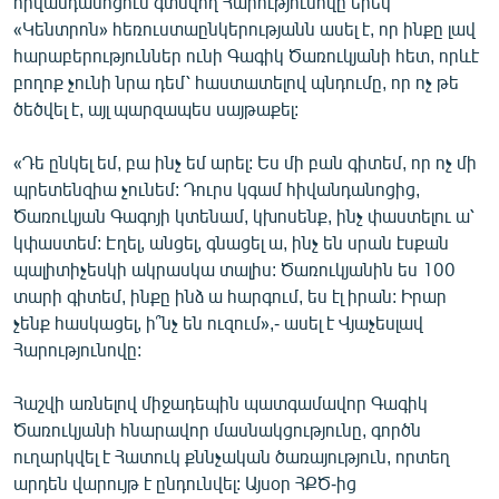
հիվանդանոցում գտնվող Հարությունովը երեկ
«Կենտրոն» հեռուստաընկերությանն ասել է, որ ինքը լավ
հարաբերություններ ունի Գագիկ Ծառուկյանի հետ, որևէ
բողոք չունի նրա դեմ՝ հաստատելով պնդումը, որ ոչ թե
ծեծվել է, այլ պարզապես սայթաքել:
«Դե ընկել եմ, բա ինչ եմ արել: Ես մի բան գիտեմ, որ ոչ մի
պրետենզիա չունեմ: Դուրս կգամ հիվանդանոցից,
Ծառուկյան Գագոյի կտենամ, կխոսենք, ինչ փաստելու ա՝
կփաստեմ: Էղել, անցել, գնացել ա, ինչ են սրան էսքան
պալիտիչեսկի ակրասկա տալիս: Ծառուկյանին ես 100
տարի գիտեմ, ինքը ինձ ա հարգում, ես էլ իրան: Իրար
չենք հասկացել, ի՞նչ են ուզում»,- ասել է Վյաչեսլավ
Հարությունովը:
Հաշվի առնելով միջադեպին պատգամավոր Գագիկ
Ծառուկյանի հնարավոր մասնակցությունը, գործն
ուղարկվել է Հատուկ քննչական ծառայություն, որտեղ
արդեն վարույթ է ընդունվել: Այսօր ՀՔԾ-ից