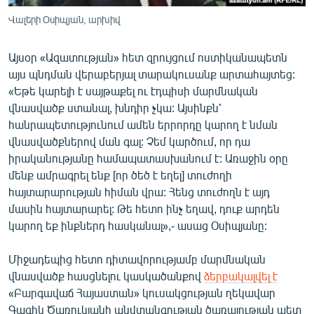
Վալերի Օսիպյան, արխիվ
Այսօր «Ազատության» հետ զրույցում ոստիկանապետն
այս պնդման վերաբերյալ տարակուսանք արտահայտեց:
«Եթե կարելի է սայթաքել ու էդպիսի մարմնական
վնասվածք ստանալ, խնդիր չկա: Այսինքն՝
հանրապետությունում ամեն երրորդը կարող է նման
վնասվածքներով ման գալ: Չեմ կարծում, որ դա
իրականությանը համապատասխանում է: Առաջին օրը
մենք ամրագրել ենք [որ ծեծ է եղել] տուժողի
հայտարարության հիման վրա: Հենց տուժողն է այդ
մասին հայտարարել: Թե հետո ինչ եղավ, դուք արդեն
կարող եք ինքներդ հասկանալ»,- ասաց Օսիպյանը:
Միջադեպից հետո դիտավորությամբ մարմնական
վնասվածք հասցնելու կասկածանքով
ձերբակալվել է
«Բարգավաճ Հայաստան» կուսակցության ղեկավար
Գագիկ Ծառուկյանի անվտանգության ծառայության պետ