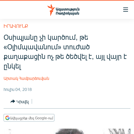
Մատչելիության
հղումներ
Անցնել
ԻՐԱՎՈՒՆՔ
հիմնական
ԱԶԱՏՈՒԹՅՈՒՆ TV
Օսիպյանը չի կարծում, թե
բովանդակությանը
ՀԱՅԱՍՏԱՆ
Անցնել
«Օլիմպավանում» տուժած
հիմնական
ՔԱՂԱՔԱԿԱՆ
քաղաքացին ոչ թե ծեծվել է, այլ վայր է
մենյուին
ԸՆՏՐՈՒԹՅՈՒՆՆԵՐ 2026
ընկել
Որոնում
ԻՐԱՎՈՒՆՔ
Արտակ Համբարձումյան
ՀԱՍԱՐԱԿՈՒԹՅՈՒՆ
հուլիս 04, 2018
ՏՆՏԵՍՈՒԹՅՈՒՆ
Կիսվել
ՂԱՐԱԲԱՂ
ՊԱՏԵՐԱԶՄԻ 6 ՇԱԲԱԹՆԵՐԸ
Ավելացրեք մեզ Google-ում
ՏԱՐԱԾԱՇՐՋԱՆ