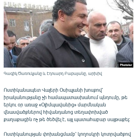
ՄԻՋԱԶԳԱՅԻՆ
ՄՇԱԿՈՒՅԹ
ՍՊՈՐՏ
ՄԵԿՆԱԲԱՆՈՒԹՅՈՒՆ
ՏՏ ԵՒ ԻՆՏԵՐՆԵՏ
ԿՈՐՈՆԱՎԻՐՈՒՍ
ԱՐԽԻՎ
Գագիկ Ծառուկյանը և Էդուարդ Բաբայանը, արխիվ
ՏԵՍԱՆՅՈՒԹԵՐ
Ոստիկանապետ Վալերի Օսիպյանի խոսքով՝
ԲԱՆԱՎԵՃ
իրականությանը չի համապատասխանում պնդումը, թե
ՁԳՏԵԼՈՎ ԼԱՎԱԳՈՒՅՆԻՆ
երկու օր առաջ «Օլիմպավանից» մարմնական
վնասվածքներով հիվանդանոց տեղափոխված
ՓՈԴՔԱՍԹ
քաղաքացին ոչ թե ծեծվել է, այլ պատահաբար սայթաքել:
Հայերեն
Ոստիկանության փոխանցմամբ՝ կողոսկրի կոտրվածքով