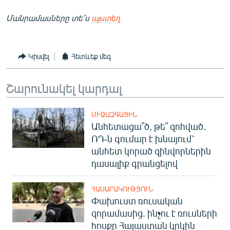
Մանրամասները
տե՛ս
այստեղ
Կիսվել
Հետևեք մեզ
Շարունակել կարդալ
ՄԻՋԱԶԳԱՅԻՆ
Անհետացա՞ծ, թե՞ զոհված․
ՌԴ-ն գումար է խնայում՝
անհետ կորած զինվորներին
դասալիք գրանցելով
ՀԱՍԱՐԱԿՈՒԹՅՈՒՆ
Փախուստ ռուսական
զորամասից. ինչու է ռուսների
հոսքը Հայաստան կրկին