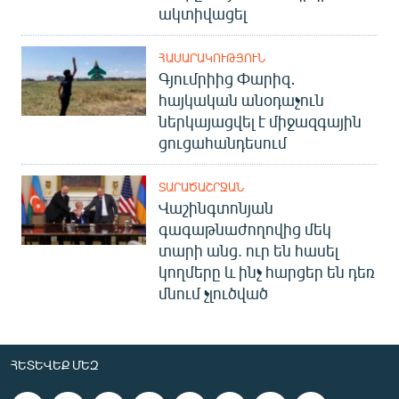
ակտիվացել
ՀԱՍԱՐԱԿՈՒԹՅՈՒՆ
Գյումրիից Փարիզ․
հայկական անօդաչուն
ներկայացվել է միջազգային
ցուցահանդեսում
ՏԱՐԱԾԱՇՐՋԱՆ
Վաշինգտոնյան
գագաթնաժողովից մեկ
տարի անց. ուր են հասել
կողմերը և ինչ հարցեր են դեռ
մնում չլուծված
ՀԵՏԵՎԵՔ ՄԵԶ