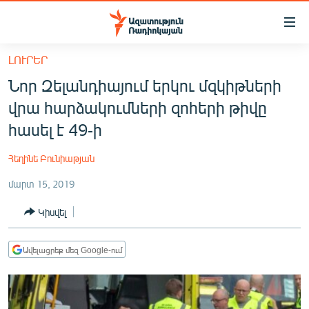
Մատչելիության
հղումներ
Անցնել
ԼՈՒՐԵՐ
հիմնական
ԱԶԱՏՈՒԹՅՈՒՆ TV
Նոր Զելանդիայում երկու մզկիթների
բովանդակությանը
ՀԱՅԱՍՏԱՆ
Անցնել
վրա հարձակումների զոհերի թիվը
հիմնական
ՔԱՂԱՔԱԿԱՆ
հասել է 49-ի
մենյուին
ԸՆՏՐՈՒԹՅՈՒՆՆԵՐ 2026
Որոնում
Հեղինե Բունիաթյան
ԻՐԱՎՈՒՆՔ
մարտ 15, 2019
ՀԱՍԱՐԱԿՈՒԹՅՈՒՆ
Կիսվել
ՏՆՏԵՍՈՒԹՅՈՒՆ
ՂԱՐԱԲԱՂ
Ավելացրեք մեզ Google-ում
ՊԱՏԵՐԱԶՄԻ 6 ՇԱԲԱԹՆԵՐԸ
ՏԱՐԱԾԱՇՐՋԱՆ