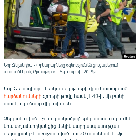
ՄԻՋԱԶԳԱՅԻՆ
ՄՇԱԿՈՒՅԹ
ՍՊՈՐՏ
ՄԵԿՆԱԲԱՆՈՒԹՅՈՒՆ
ՏՏ ԵՒ ԻՆՏԵՐՆԵՏ
ԿՈՐՈՆԱՎԻՐՈՒՍ
Նոր Զելանդիա - Փրկարարները օգնություն են ցուցաբերում
տուժածներին, Քրայսթչըրչ, 15-ը մարտի, 2019թ․
ԱՐԽԻՎ
ՏԵՍԱՆՅՈՒԹԵՐ
Նոր Զելանդիայում երկու մզկիթների վրա կատարված
ԲԱՆԱՎԵՃ
հարձակումների
զոհերի թիվը հասել է 49-ի, մի քանի
տասնյակը ծանր վիրավոր են:
ՁԳՏԵԼՈՎ ԼԱՎԱԳՈՒՅՆԻՆ
ՓՈԴՔԱՍԹ
Ձերբակալված է չորս կասկածյալ՝ երեք տղամարդ և մեկ
կին, տղամարդկանցից մեկին մարդասպանության
մեղադրանք է առաջադրված, նա 20 տարեկան է: Այս
Հայերեն