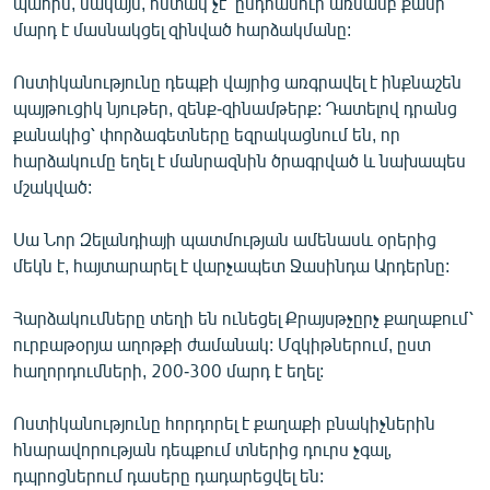
պահին, սակայն, հստակ չէ՝ ընդհանուր առմամբ քանի
English
մարդ է մասնակցել զինված հարձակմանը:
Русский
Ոստիկանությունը դեպքի վայրից առգրավել է ինքնաշեն
պայթուցիկ նյութեր, զենք-զինամթերք: Դատելով դրանց
ՀԵՏԵՎԵՔ ՄԵԶ
քանակից՝ փորձագետները եզրակացնում են, որ
հարձակումը եղել է մանրազնին ծրագրված և նախապես
մշակված:
Սա Նոր Զելանդիայի պատմության ամենասև օրերից
մեկն է, հայտարարել է վարչապետ Ջասինդա Արդերնը:
«Ազատության» բոլոր կայքերը
Հարձակումները տեղի են ունեցել Քրայսթչըրչ քաղաքում՝
ուրբաթօրյա աղոթքի ժամանակ: Մզկիթներում, ըստ
հաղորդումների, 200-300 մարդ է եղել:
Ոստիկանությունը հորդորել է քաղաքի բնակիչներին
հնարավորության դեպքում տներից դուրս չգալ,
դպրոցներում դասերը դադարեցվել են: