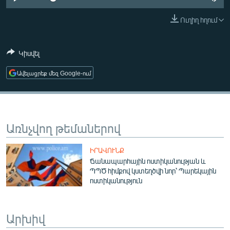
ՄԻՋԱԶԳԱՅԻՆ
Ուղիղ հղում
ՄՇԱԿՈՒՅԹ
ՍՊՈՐՏ
Կիսվել
ՄԵԿՆԱԲԱՆՈՒԹՅՈՒՆ
Ավելացրեք մեզ Google-ում
ՏՏ ԵՒ ԻՆՏԵՐՆԵՏ
ԿՈՐՈՆԱՎԻՐՈՒՍ
ԱՐԽԻՎ
Առնչվող թեմաներով
ՏԵՍԱՆՅՈՒԹԵՐ
ԻՐԱՎՈՒՆՔ
ԲԱՆԱՎԵՃ
Ճանապարհային ոստիկանության և
ՊՊԾ հիմքով կստեղծվի նոր՝ Պարեկային
ՁԳՏԵԼՈՎ ԼԱՎԱԳՈՒՅՆԻՆ
ոստիկանություն
ՓՈԴՔԱՍԹ
Արխիվ
Հայերեն