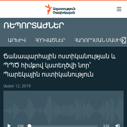
Մատչելիության
հղումներ
Անցնել
ՌԵՊՈՐՏԱԺՆԵՐ
հիմնական
ԱԶԱՏՈՒԹՅՈՒՆ TV
բովանդակությանը
ԱՐԽԻՎ
ՀՈԴՎԱԾՆԵՐ
ՀԱՂՈՐԴՄԱՆ ՄԱՍԻՆ
ՀԱՅԱՍՏԱՆ
Անցնել
հիմնական
ՔԱՂԱՔԱԿԱՆ
Ճանապարհային ոստիկանության և
մենյուին
ԸՆՏՐՈՒԹՅՈՒՆՆԵՐ 2026
Որոնում
ՊՊԾ հիմքով կստեղծվի նոր՝
ԻՐԱՎՈՒՆՔ
Պարեկային ոստիկանություն
ՀԱՍԱՐԱԿՈՒԹՅՈՒՆ
մարտ 12, 2019
ՏՆՏԵՍՈՒԹՅՈՒՆ
ՂԱՐԱԲԱՂ
ՊԱՏԵՐԱԶՄԻ 6 ՇԱԲԱԹՆԵՐԸ
No media source currently available
ՏԱՐԱԾԱՇՐՋԱՆ
0:00
3:33