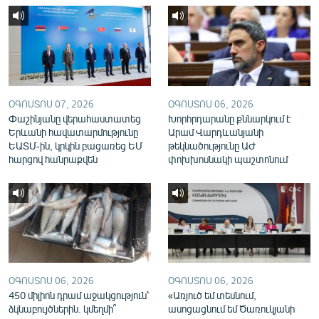
English
Русский
ՀԵՏԵՎԵՔ ՄԵԶ
ՕԳՈՍՏՈՍ 07, 2026
ՕԳՈՍՏՈՍ 06, 2026
Փաշինյանը վերահաստատեց
Խորհրդարանը քննարկում է
Երևանի հավատարմությունը
Արամ Վարդևանյանի
ԵԱՏՄ-ին, կրկին բացառեց ԵՄ
թեկնածությունը ԱԺ
հարցով հանրաքվեն
փոխխոսնակի պաշտոնում
«Ազատության» բոլոր կայքերը
ՕԳՈՍՏՈՍ 06, 2026
ՕԳՈՍՏՈՍ 06, 2026
450 միլիոն դրամ աջակցություն՝
«Առյուծ եմ տեսնում,
ձկնաբույծներին. կմեղմի՞
ասոցացնում եմ Ծառուկյանի