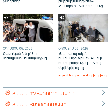
խնդիրները
ընկերությունների հետ».
«Կենտրոն» TV-ն տուգանվեց
ՕԳՈՍՏՈՍ 06, 2026
ՕԳՈՍՏՈՍ 06, 2026
Ծառուկյանին նոր՝ 3-րդ
«Սա քաղաքական
մեղադրանքն է առաջադրվել
դատավորություն է». Բաքվի
դատարանը մերժել է 15 հայ
գերիների բողոքը
Բոլոր հեռարձակումների արխիվը
ՏԵՍՆԵԼ TV ՀԱՂՈՐԴՈՒՄՆԵՐԸ
ՏԵՍՆԵԼ ՀԱՂՈՐԴՈՒՄՆԵՐԸ