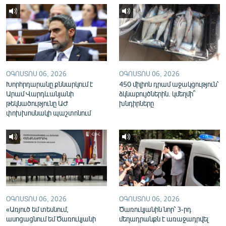
English
Русский
ՀԵՏԵՎԵՔ ՄԵԶ
ՕԳՈՍՏՈՍ 06, 2026
ՕԳՈՍՏՈՍ 06, 2026
Խորհրդարանը քննարկում է
450 միլիոն դրամ աջակցություն՝
Արամ Վարդևանյանի
ձկնաբույծներին. կմեղմի՞
թեկնածությունը ԱԺ
խնդիրները
փոխխոսնակի պաշտոնում
«Ազատության» բոլոր կայքերը
ՕԳՈՍՏՈՍ 06, 2026
ՕԳՈՍՏՈՍ 06, 2026
«Առյուծ եմ տեսնում,
Ծառուկյանին նոր՝ 3-րդ
ասոցացնում եմ Ծառուկյանի
մեղադրանքն է առաջադրվել