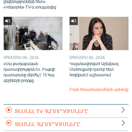
ընկերությունների հետ».
«Կենտրոն» TV-ն տուգանվեց
ՕԳՈՍՏՈՍ 06, 2026
ՕԳՈՍՏՈՍ 06, 2026
«Սա քաղաքական
Կալանավորված Արեգնազ
դատավորություն է». Բաքվի
Մանուկյանի դստեր հետ
դատարանը մերժել է 15 հայ
հոգեբան է աշխատում
գերիների բողոքը
Բոլոր հեռարձակումների արխիվը
ՏԵՍՆԵԼ TV ՀԱՂՈՐԴՈՒՄՆԵՐԸ
ՏԵՍՆԵԼ ՀԱՂՈՐԴՈՒՄՆԵՐԸ