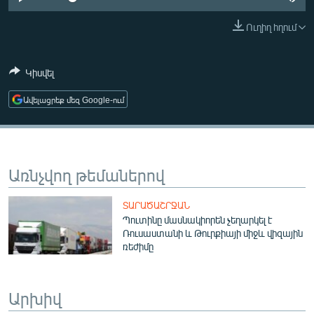
ՄԻՋԱԶԳԱՅԻՆ
Ուղիղ հղում
ՄՇԱԿՈՒՅԹ
ՍՊՈՐՏ
Կիսվել
ՄԵԿՆԱԲԱՆՈՒԹՅՈՒՆ
Ավելացրեք մեզ Google-ում
ՏՏ ԵՒ ԻՆՏԵՐՆԵՏ
ԿՈՐՈՆԱՎԻՐՈՒՍ
ԱՐԽԻՎ
Առնչվող թեմաներով
ՏԵՍԱՆՅՈՒԹԵՐ
ՏԱՐԱԾԱՇՐՋԱՆ
ԲԱՆԱՎԵՃ
Պուտինը մասնակիորեն չեղարկել է
Ռուսաստանի և Թուրքիայի միջև վիզային
ՁԳՏԵԼՈՎ ԼԱՎԱԳՈՒՅՆԻՆ
ռեժիմը
ՓՈԴՔԱՍԹ
Արխիվ
Հայերեն