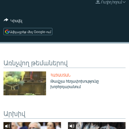
Ուղիղ հղում
ՄԻՋԱԶԳԱՅԻՆ
ՄՇԱԿՈՒՅԹ
Կիսվել
ՍՊՈՐՏ
Ավելացրեք մեզ Google-ում
ՄԵԿՆԱԲԱՆՈՒԹՅՈՒՆ
ՏՏ ԵՒ ԻՆՏԵՐՆԵՏ
ԿՈՐՈՆԱՎԻՐՈՒՍ
Առնչվող թեմաներով
ԱՐԽԻՎ
ՀԱՅԱՍՏԱՆ
ՏԵՍԱՆՅՈՒԹԵՐ
Թավշյա հեղափոխությունը
խորհրդարանում
ԲԱՆԱՎԵՃ
ՁԳՏԵԼՈՎ ԼԱՎԱԳՈՒՅՆԻՆ
ՓՈԴՔԱՍԹ
Արխիվ
Հայերեն