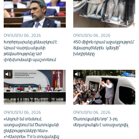
English
Русский
ՀԵՏԵՎԵՔ ՄԵԶ
ՕԳՈՍՏՈՍ 06, 2026
ՕԳՈՍՏՈՍ 06, 2026
Խորհրդարանը քննարկում է
450 միլիոն դրամ աջակցություն՝
Արամ Վարդևանյանի
ձկնաբույծներին. կմեղմի՞
թեկնածությունը ԱԺ
խնդիրները
փոխխոսնակի պաշտոնում
«Ազատության» բոլոր կայքերը
ՕԳՈՍՏՈՍ 06, 2026
ՕԳՈՍՏՈՍ 06, 2026
«Առյուծ եմ տեսնում,
Ծառուկյանին նոր՝ 3-րդ
ասոցացնում եմ Ծառուկյանի
մեղադրանքն է առաջադրվել
ընկերությունների հետ».
«Կենտրոն» TV-ն տուգանվեց