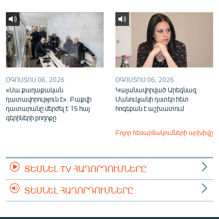
ՕԳՈՍՏՈՍ 06, 2026
ՕԳՈՍՏՈՍ 06, 2026
«Սա քաղաքական
Կալանավորված Արեգնազ
դատավորություն է». Բաքվի
Մանուկյանի դստեր հետ
դատարանը մերժել է 15 հայ
հոգեբան է աշխատում
գերիների բողոքը
Բոլոր հեռարձակումների արխիվը
ՏԵՍՆԵԼ TV ՀԱՂՈՐԴՈՒՄՆԵՐԸ
ՏԵՍՆԵԼ ՀԱՂՈՐԴՈՒՄՆԵՐԸ