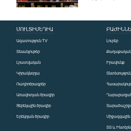
ՄՈՒԼՏԻՄԵԴԻԱ
ԲԱԺԻՆՆԵ
Ազատություն TV
Լուրեր
Տեսանյութեր
Քաղաքակա
Լրատվական
Իրավունք
Կիրակնօրյա
Տնտեսությու
Ռադիոծրագրեր
Հասարակութ
Առավոտյան ծրագիր
Ղարաբաղյան
Ցերեկային ծրագիր
Տարածաշրջ
Հայերեն
Երեկոյան ծրագիր
Միջազգային
English
ՏՏ և Ինտեր