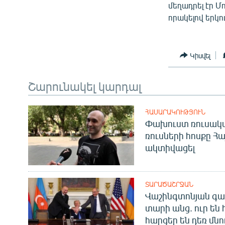
մեղադրել էր Մ
որակելով երկո
Կիսվել
Շարունակել կարդալ
ՀԱՍԱՐԱԿՈՒԹՅՈՒՆ
Փախուստ ռուսական
ռուսների հոսքը Հ
ակտիվացել
ՏԱՐԱԾԱՇՐՋԱՆ
Վաշինգտոնյան գա
տարի անց. ուր են 
հարցեր են դեռ մնո