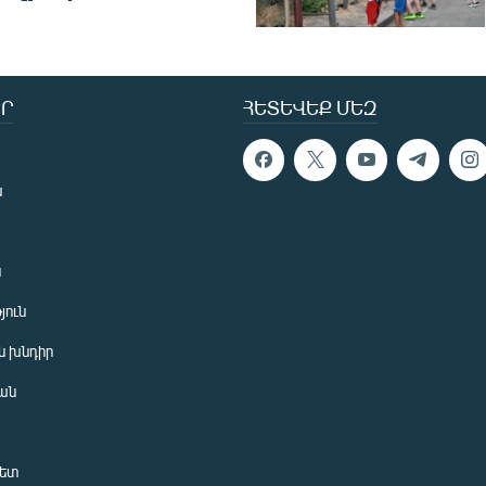
Ր
ՀԵՏԵՎԵՔ ՄԵԶ
ն
ն
յուն
 խնդիր
ան
նետ