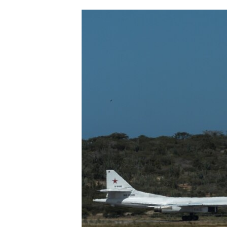
ՄԻՋԱԶԳԱՅԻՆ
ՄՇԱԿՈՒՅԹ
ՍՊՈՐՏ
ՄԵԿՆԱԲԱՆՈՒԹՅՈՒՆ
ՏՏ ԵՒ ԻՆՏԵՐՆԵՏ
ԿՈՐՈՆԱՎԻՐՈՒՍ
ԱՐԽԻՎ
ՏԵՍԱՆՅՈՒԹԵՐ
ԲԱՆԱՎԵՃ
ՁԳՏԵԼՈՎ ԼԱՎԱԳՈՒՅՆԻՆ
ՓՈԴՔԱՍԹ