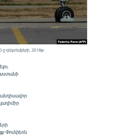
-ը դեկտեմբերի, 2018թ.
ելու
ւսաստանի
հանդիսավոր
Վլադիմիր
ների
յք Փոմփեոն