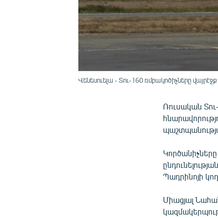
Վենեսուելա - Տու-160 ռմբակոծիչները վայրէ
Ռուսական Տու-
հնարավորությո
պաշտպանությա
Կործանիչները 
ընդունելությ
Պադրինոյի կող
Միացյալ Նահան
կազմակերպութ