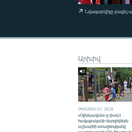
ՄԻՋԱԶԳԱՅԻՆ
ՄՇԱԿՈՒՅԹ
Նվագարկիչը բացել 
ՍՊՈՐՏ
ՄԵԿՆԱԲԱՆՈՒԹՅՈՒՆ
ՏՏ ԵՒ ԻՆՏԵՐՆԵՏ
ԿՈՐՈՆԱՎԻՐՈՒՍ
Արխիվ
ԱՐԽԻՎ
ՏԵՍԱՆՅՈՒԹԵՐ
ԲԱՆԱՎԵՃ
ՁԳՏԵԼՈՎ ԼԱՎԱԳՈՒՅՆԻՆ
ՓՈԴՔԱՍԹ
ՕԳՈՍՏՈՍ 07, 2026
«Օլիմպավան»-ը փակ է.
հավաքականի մարզիկներն
աշխարհի առաջնությանը
պատրաստվում են Հրազդան