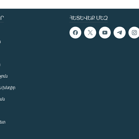
Ր
ՀԵՏԵՎԵՔ ՄԵԶ
ն
ն
յուն
 խնդիր
ան
նետ