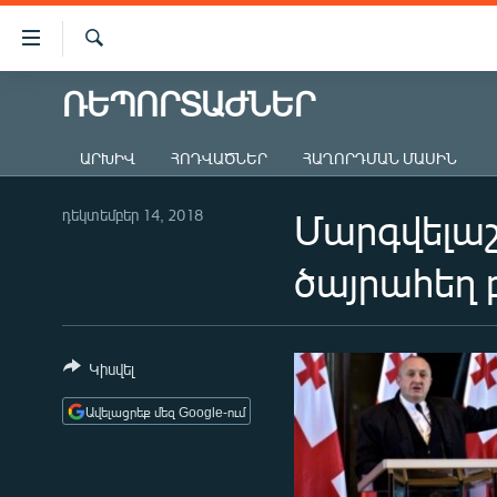
Մատչելիության
հղումներ
Որոնում
Անցնել
ՌԵՊՈՐՏԱԺՆԵՐ
ԱԶԱՏՈՒԹՅՈՒՆ TV
հիմնական
բովանդակությանը
ՀԱՅԱՍՏԱՆ
ԱՐԽԻՎ
ՀՈԴՎԱԾՆԵՐ
ՀԱՂՈՐԴՄԱՆ ՄԱՍԻՆ
Անցնել
ՔԱՂԱՔԱԿԱՆ
հիմնական
մենյուին
դեկտեմբեր 14, 2018
Մարգվելաշ
ԸՆՏՐՈՒԹՅՈՒՆՆԵՐ 2026
Որոնում
ԻՐԱՎՈՒՆՔ
ծայրահեղ 
ՀԱՍԱՐԱԿՈՒԹՅՈՒՆ
ՏՆՏԵՍՈՒԹՅՈՒՆ
Կիսվել
ՂԱՐԱԲԱՂ
Ավելացրեք մեզ Google-ում
ՊԱՏԵՐԱԶՄԻ 6 ՇԱԲԱԹՆԵՐԸ
ՏԱՐԱԾԱՇՐՋԱՆ