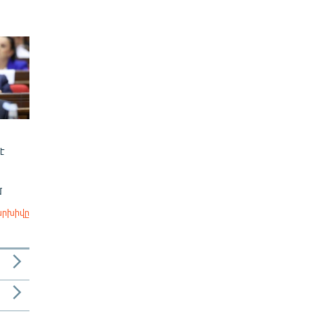
է
մ
արխիվը