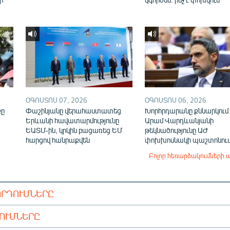
ՕԳՈՍՏՈՍ 07, 2026
ՕԳՈՍՏՈՍ 06, 2026
քը
Փաշինյանը վերահաստատեց
Խորհրդարանը քննարկում 
Երևանի հավատարմությունը
Արամ Վարդևանյանի
ԵԱՏՄ-ին, կրկին բացառեց ԵՄ
թեկնածությունը ԱԺ
հարցով հանրաքվեն
փոխխոսնակի պաշտոնու
Բոլոր հեռարձակումների 
ՈՐԴՈՒՄՆԵՐԸ
ԴՈՒՄՆԵՐԸ