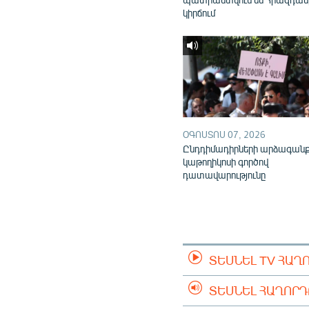
կիրճում
ՕԳՈՍՏՈՍ 07, 2026
Ընդդիմադիրների արձագան
կաթողիկոսի գործով
դատավարությունը
ՏԵՍՆԵԼ TV ՀԱՂ
ՏԵՍՆԵԼ ՀԱՂՈՐ