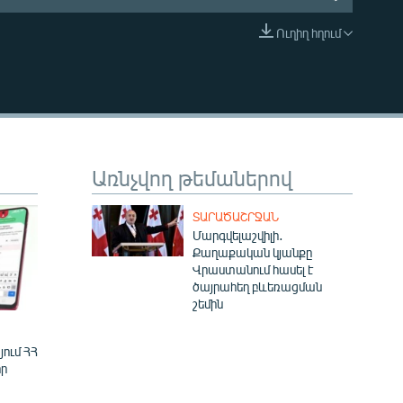
Ուղիղ հղում
EMBED
Առնչվող թեմաներով
ՏԱՐԱԾԱՇՐՋԱՆ
Մարգվելաշվիլի․
Քաղաքական կյանքը
Վրաստանում հասել է
ծայրահեղ բևեռացման
շեմին
ում ՀՀ
ր