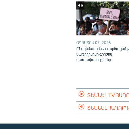
ՕԳՈՍՏՈՍ 07, 2026
Ընդդիմադիրների արձագան
կաթողիկոսի գործով
դատավարությունը
ՏԵՍՆԵԼ TV ՀԱՂ
ՏԵՍՆԵԼ ՀԱՂՈՐ