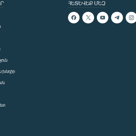
Ր
ՀԵՏԵՎԵՔ ՄԵԶ
ն
ն
յուն
 խնդիր
ան
նետ