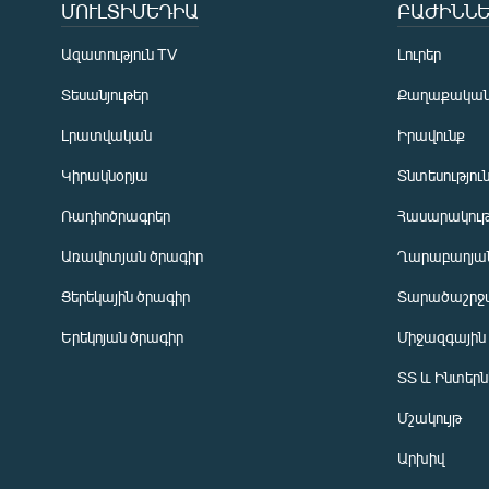
ՄՈՒԼՏԻՄԵԴԻԱ
ԲԱԺԻՆՆԵ
Ազատություն TV
Լուրեր
Տեսանյութեր
Քաղաքակա
Լրատվական
Իրավունք
Կիրակնօրյա
Տնտեսությու
Ռադիոծրագրեր
Հասարակութ
Առավոտյան ծրագիր
Ղարաբաղյան
Ցերեկային ծրագիր
Տարածաշրջ
Հայերեն
Երեկոյան ծրագիր
Միջազգային
English
ՏՏ և Ինտեր
Русский
Մշակույթ
ՀԵՏԵՎԵՔ ՄԵԶ
Արխիվ