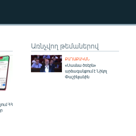
EMBED
Առնչվող թեմաներով
ՔԱՂԱՔԱԿԱՆ
«Սասնա ծռերն»
արձագանքում է Նիկոլ
Փաշինյանին
ում ՀՀ
ր