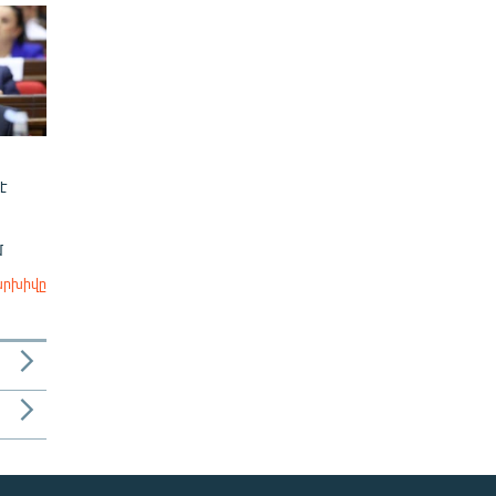
է
մ
արխիվը