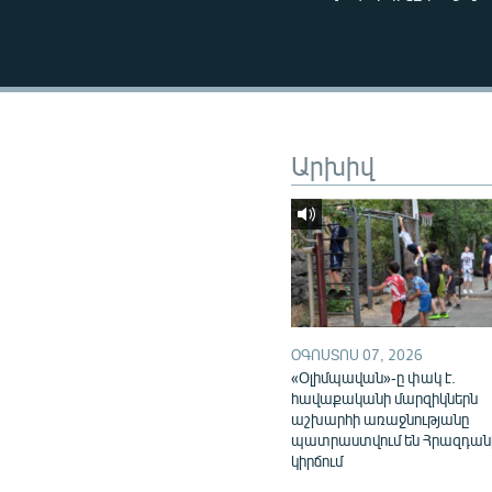
ՄԻՋԱԶԳԱՅԻՆ
ՄՇԱԿՈՒՅԹ
ՍՊՈՐՏ
ՄԵԿՆԱԲԱՆՈՒԹՅՈՒՆ
Արխիվ
ՏՏ ԵՒ ԻՆՏԵՐՆԵՏ
ԿՈՐՈՆԱՎԻՐՈՒՍ
ԱՐԽԻՎ
ՏԵՍԱՆՅՈՒԹԵՐ
ԲԱՆԱՎԵՃ
ՕԳՈՍՏՈՍ 07, 2026
ՁԳՏԵԼՈՎ ԼԱՎԱԳՈՒՅՆԻՆ
«Օլիմպավան»-ը փակ է.
ՓՈԴՔԱՍԹ
հավաքականի մարզիկներն
աշխարհի առաջնությանը
պատրաստվում են Հրազդան
կիրճում