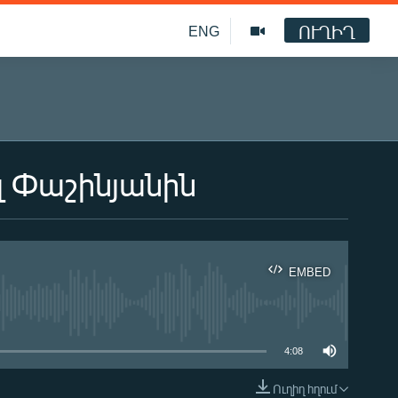
ՈՒՂԻՂ
ENG
լ Փաշինյանին
EMBED
ble
4:08
Ուղիղ հղում