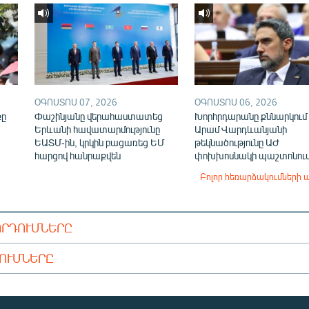
ՕԳՈՍՏՈՍ 07, 2026
ՕԳՈՍՏՈՍ 06, 2026
քը
Փաշինյանը վերահաստատեց
Խորհրդարանը քննարկում 
Երևանի հավատարմությունը
Արամ Վարդևանյանի
ԵԱՏՄ-ին, կրկին բացառեց ԵՄ
թեկնածությունը ԱԺ
հարցով հանրաքվեն
փոխխոսնակի պաշտոնու
Բոլոր հեռարձակումների 
ՈՐԴՈՒՄՆԵՐԸ
ԴՈՒՄՆԵՐԸ