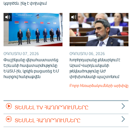
կգործեն. ինչ է փոխվում
ՕԳՈՍՏՈՍ 07, 2026
ՕԳՈՍՏՈՍ 06, 2026
Փաշինյանը վերահաստատեց
Խորհրդարանը քննարկում է
Երևանի հավատարմությունը
Արամ Վարդևանյանի
ԵԱՏՄ-ին, կրկին բացառեց ԵՄ
թեկնածությունը ԱԺ
հարցով հանրաքվեն
փոխխոսնակի պաշտոնում
Բոլոր հեռարձակումների արխիվը
ՏԵՍՆԵԼ TV ՀԱՂՈՐԴՈՒՄՆԵՐԸ
ՏԵՍՆԵԼ ՀԱՂՈՐԴՈՒՄՆԵՐԸ