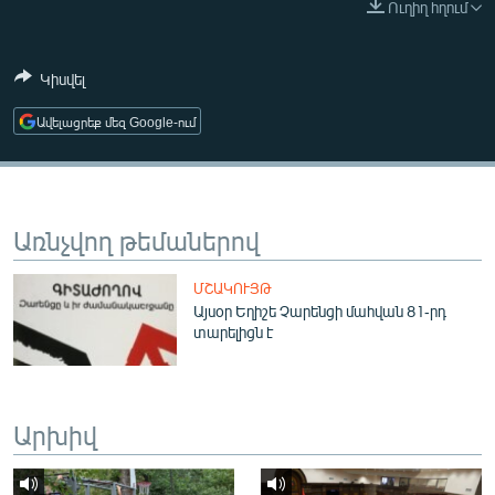
Ուղիղ հղում
ՄԻՋԱԶԳԱՅԻՆ
ՄՇԱԿՈՒՅԹ
Կիսվել
ՍՊՈՐՏ
Ավելացրեք մեզ Google-ում
ՄԵԿՆԱԲԱՆՈՒԹՅՈՒՆ
ՏՏ ԵՒ ԻՆՏԵՐՆԵՏ
ԿՈՐՈՆԱՎԻՐՈՒՍ
Առնչվող թեմաներով
ԱՐԽԻՎ
ՄՇԱԿՈՒՅԹ
ՏԵՍԱՆՅՈՒԹԵՐ
Այսօր Եղիշե Չարենցի մահվան 81-րդ
տարելիցն է
ԲԱՆԱՎԵՃ
ՁԳՏԵԼՈՎ ԼԱՎԱԳՈՒՅՆԻՆ
ՓՈԴՔԱՍԹ
Արխիվ
Հայերեն