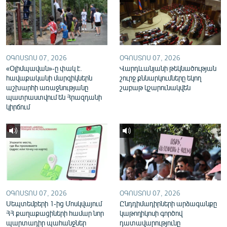
English
Русский
ՀԵՏԵՎԵՔ ՄԵԶ
ՕԳՈՍՏՈՍ 07, 2026
ՕԳՈՍՏՈՍ 07, 2026
«Օլիմպավան»-ը փակ է.
Վարդևանյանի թեկնածության
հավաքականի մարզիկներն
շուրջ քննարկումները եկող
աշխարհի առաջնությանը
շաբաթ կշարունակվեն
պատրաստվում են Հրազդանի
կիրճում
«Ազատության» բոլոր կայքերը
ՕԳՈՍՏՈՍ 07, 2026
ՕԳՈՍՏՈՍ 07, 2026
Սեպտեմբերի 1-ից Մոսկվայում
Ընդդիմադիրների արձագանքը
ՀՀ քաղաքացիների համար նոր
կաթողիկոսի գործով
պարտադիր պահանջներ
դատավարությունը