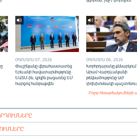
ՕԳՈՍՏՈՍ 07, 2026
ՕԳՈՍՏՈՍ 06, 2026
քը
Փաշինյանը վերահաստատեց
Խորհրդարանը քննարկում 
Երևանի հավատարմությունը
Արամ Վարդևանյանի
ԵԱՏՄ-ին, կրկին բացառեց ԵՄ
թեկնածությունը ԱԺ
հարցով հանրաքվեն
փոխխոսնակի պաշտոնու
Բոլոր հեռարձակումների 
ՈՐԴՈՒՄՆԵՐԸ
ԴՈՒՄՆԵՐԸ