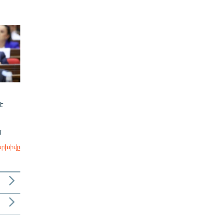
է
մ
արխիվը