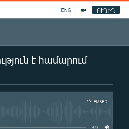
ՈՒՂԻՂ
ENG
թյուն է համարում
EMBED
ble
4:42