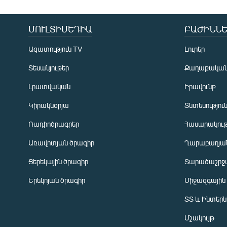
ՄՈՒԼՏԻՄԵԴԻԱ
ԲԱԺԻՆՆԵ
Ազատություն TV
Լուրեր
Տեսանյութեր
Քաղաքակա
Լրատվական
Իրավունք
Կիրակնօրյա
Տնտեսությու
Ռադիոծրագրեր
Հասարակութ
Առավոտյան ծրագիր
Ղարաբաղյան
Ցերեկային ծրագիր
Տարածաշրջ
Հայերեն
Երեկոյան ծրագիր
Միջազգային
English
ՏՏ և Ինտեր
Русский
Մշակույթ