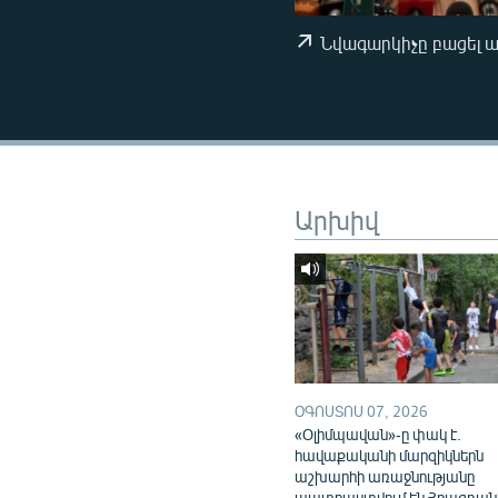
ՄԻՋԱԶԳԱՅԻՆ
ՄՇԱԿՈՒՅԹ
Նվագարկիչը բացել 
ՍՊՈՐՏ
ՄԵԿՆԱԲԱՆՈՒԹՅՈՒՆ
ՏՏ ԵՒ ԻՆՏԵՐՆԵՏ
ԿՈՐՈՆԱՎԻՐՈՒՍ
Արխիվ
ԱՐԽԻՎ
ՏԵՍԱՆՅՈՒԹԵՐ
ԲԱՆԱՎԵՃ
ՁԳՏԵԼՈՎ ԼԱՎԱԳՈՒՅՆԻՆ
ՓՈԴՔԱՍԹ
ՕԳՈՍՏՈՍ 07, 2026
«Օլիմպավան»-ը փակ է.
հավաքականի մարզիկներն
աշխարհի առաջնությանը
պատրաստվում են Հրազդան