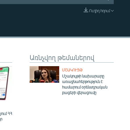
Ուղիղ հղում
EMBED
Առնչվող թեմաներով
ՄՇԱԿՈՒՅԹ
Մշակույթի նախարարը
առաջնահերթություն է
համարում օրենսդրական
բացերի վերացումը
ում ՀՀ
ր