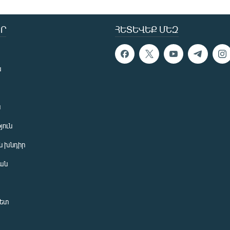
Ր
ՀԵՏԵՎԵՔ ՄԵԶ
ն
ն
յուն
 խնդիր
ան
նետ