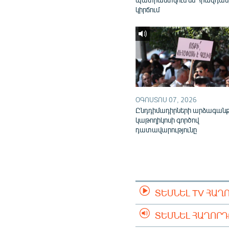
կիրճում
ՕԳՈՍՏՈՍ 07, 2026
Ընդդիմադիրների արձագան
կաթողիկոսի գործով
դատավարությունը
ՏԵՍՆԵԼ TV ՀԱՂ
ՏԵՍՆԵԼ ՀԱՂՈՐ