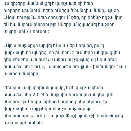
ևս գիշերը մասնակցել է վարչապետի հետ
English
խորհրդարանում տեղի ունեցած հանդիպմանը, այսօր
Русский
«Ազատության» հետ զրույցում նշեց, որ իրենք ողջամիտ
են համարում ընտրությունները անցկացնել հաջորդ
տարի՝ մինչև հունիս:
ՀԵՏԵՎԵՔ ՄԵԶ
«Այդ առաջարկը արվել է նաև մեր կողմից, բայց
վարչապետը պնդեց, որ ընտրությունները անցկացվեն
դեկտեմբեր ամսին: Այս առումով չկայացավ կոնկրետ
համաձայնություն», - ասաց «Ծառուկյան» խմբակցության
«Ազատության» բոլոր կայքերը
պատգամավորը:
Պետրոսյանի փոխանցմամբ, եթե վարչապետը
համաձայներ 2019-ի մայիսին-հունիսին անցկացնել
ընտրությունները, իրենց կողմից քննարկվում էր
վարչապետի այլ թեկնածու չառաջադրելու
հնարավորությունը: Սակայն Փաշինյանը չի համաձայնել
այդ տարբերակին: