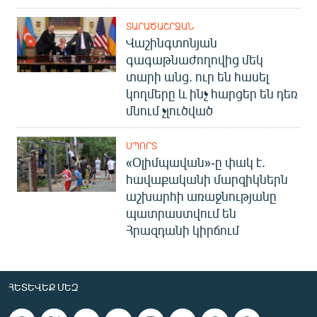
ՏԱՐԱԾԱՇՐՋԱՆ
Վաշինգտոնյան
գագաթնաժողովից մեկ
տարի անց. ուր են հասել
կողմերը և ինչ հարցեր են դեռ
մնում չլուծված
ՍՊՈՐՏ
«Օլիմպավան»-ը փակ է.
հավաքականի մարզիկներն
աշխարհի առաջնությանը
պատրաստվում են
Հրազդանի կիրճում
ՀԵՏԵՎԵՔ ՄԵԶ