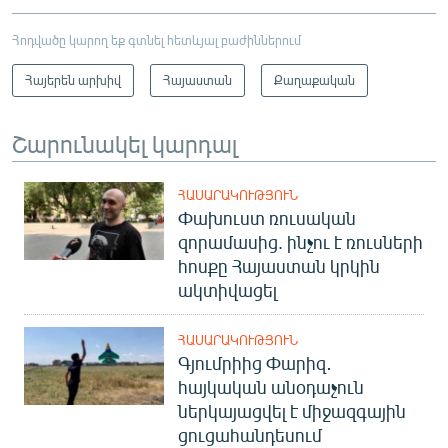
Հոդվածը կարող եք գտնել հետևյալ բաժիններում
Հայերեն արխիվ
Հայաստան
Քաղաքական
Շարունակել կարդալ
ՀԱՍԱՐԱԿՈՒԹՅՈՒՆ
Փախուստ ռուսական
զորամասից. ինչու է ռուսների
հոսքը Հայաստան կրկին
ակտիվացել
ՀԱՍԱՐԱԿՈՒԹՅՈՒՆ
Գյումրիից Փարիզ․
հայկական անօդաչուն
ներկայացվել է միջազգային
ցուցահանդեսում