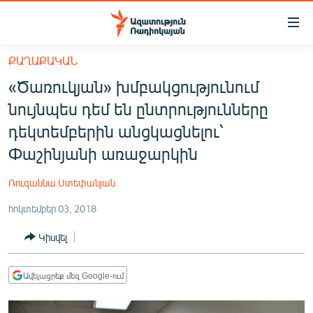
Մատչելիության
հղումներ
Անցնել
ՔԱՂԱՔԱԿԱՆ
հիմնական
ԱԶԱՏՈՒԹՅՈՒՆ TV
«Ծառուկյան» խմբակցությունում
բովանդակությանը
ՀԱՅԱՍՏԱՆ
Անցնել
նույնպես դեմ են ընտրությունները
հիմնական
ՔԱՂԱՔԱԿԱՆ
դեկտեմբերին անցկացնելու՝
մենյուին
ԸՆՏՐՈՒԹՅՈՒՆՆԵՐ 2026
Փաշինյանի առաջարկին
Որոնում
ԻՐԱՎՈՒՆՔ
Ռուզաննա Ստեփանյան
ՀԱՍԱՐԱԿՈՒԹՅՈՒՆ
հոկտեմբեր 03, 2018
ՏՆՏԵՍՈՒԹՅՈՒՆ
Կիսվել
ՂԱՐԱԲԱՂ
ՊԱՏԵՐԱԶՄԻ 6 ՇԱԲԱԹՆԵՐԸ
Ավելացրեք մեզ Google-ում
ՏԱՐԱԾԱՇՐՋԱՆ