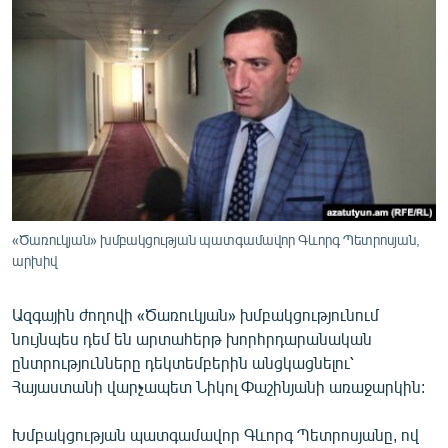
ՄԻՋԱԶԳԱՅԻՆ
ՄՇԱԿՈՒՅԹ
ՍՊՈՐՏ
ՄԵԿՆԱԲԱՆՈՒԹՅՈՒՆ
ՏՏ ԵՒ ԻՆՏԵՐՆԵՏ
ԿՈՐՈՆԱՎԻՐՈՒՍ
ԱՐԽԻՎ
«Ծառուկյան» խմբակցության պատգամավոր Գևորգ Պետրոսյան,
արխիվ
ՏԵՍԱՆՅՈՒԹԵՐ
ԲԱՆԱՎԵՃ
Ազգային ժողովի «Ծառուկյան» խմբակցությունում
նույնպես դեմ են արտահերթ խորհրդարանական
ՁԳՏԵԼՈՎ ԼԱՎԱԳՈՒՅՆԻՆ
ընտրությունները դեկտեմբերին անցկացնելու՝
ՓՈԴՔԱՍԹ
Հայաստանի վարչապետ Նիկոլ Փաշինյանի առաջարկին:
Հայերեն
Խմբակցության պատգամավոր Գևորգ Պետրոսյանը, ով