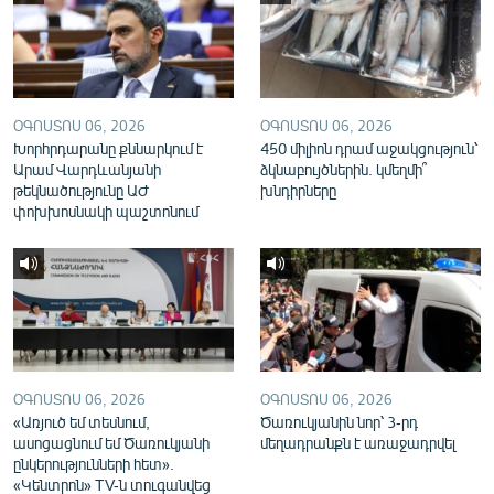
English
Русский
ՀԵՏԵՎԵՔ ՄԵԶ
ՕԳՈՍՏՈՍ 06, 2026
ՕԳՈՍՏՈՍ 06, 2026
Խորհրդարանը քննարկում է
450 միլիոն դրամ աջակցություն՝
Արամ Վարդևանյանի
ձկնաբույծներին. կմեղմի՞
թեկնածությունը ԱԺ
խնդիրները
փոխխոսնակի պաշտոնում
«Ազատության» բոլոր կայքերը
ՕԳՈՍՏՈՍ 06, 2026
ՕԳՈՍՏՈՍ 06, 2026
«Առյուծ եմ տեսնում,
Ծառուկյանին նոր՝ 3-րդ
ասոցացնում եմ Ծառուկյանի
մեղադրանքն է առաջադրվել
ընկերությունների հետ».
«Կենտրոն» TV-ն տուգանվեց