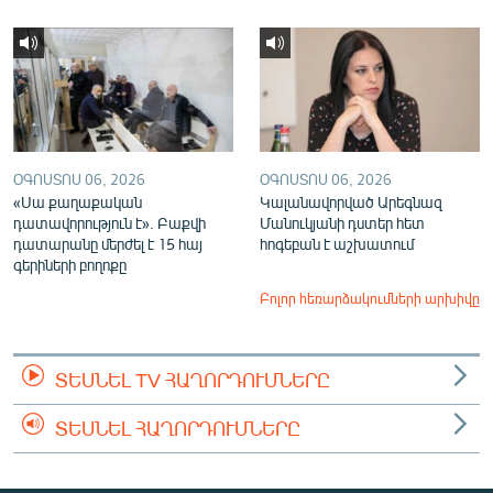
ՕԳՈՍՏՈՍ 06, 2026
ՕԳՈՍՏՈՍ 06, 2026
«Սա քաղաքական
Կալանավորված Արեգնազ
դատավորություն է». Բաքվի
Մանուկյանի դստեր հետ
դատարանը մերժել է 15 հայ
հոգեբան է աշխատում
գերիների բողոքը
Բոլոր հեռարձակումների արխիվը
ՏԵՍՆԵԼ TV ՀԱՂՈՐԴՈՒՄՆԵՐԸ
ՏԵՍՆԵԼ ՀԱՂՈՐԴՈՒՄՆԵՐԸ