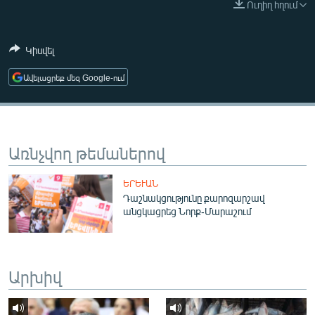
Ուղիղ հղում
ՄԻՋԱԶԳԱՅԻՆ
ՄՇԱԿՈՒՅԹ
Կիսվել
ՍՊՈՐՏ
Ավելացրեք մեզ Google-ում
ՄԵԿՆԱԲԱՆՈՒԹՅՈՒՆ
ՏՏ ԵՒ ԻՆՏԵՐՆԵՏ
ԿՈՐՈՆԱՎԻՐՈՒՍ
Առնչվող թեմաներով
ԱՐԽԻՎ
ԵՐԵՒԱՆ
ՏԵՍԱՆՅՈՒԹԵՐ
Դաշնակցությունը քարոզարշավ
անցկացրեց Նորք-Մարաշում
ԲԱՆԱՎԵՃ
ՁԳՏԵԼՈՎ ԼԱՎԱԳՈՒՅՆԻՆ
ՓՈԴՔԱՍԹ
Արխիվ
Հայերեն