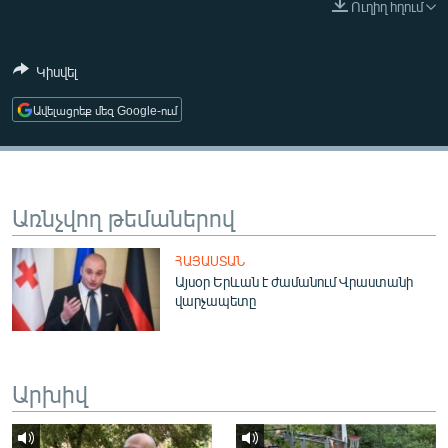
Ուղիղ հղում
ՄԻՋԱԶԳԱՅԻՆ
ՄՇԱԿՈՒՅԹ
Կիսվել
ՍՊՈՐՏ
Ավելացրեք մեզ Google-ում
ՄԵԿՆԱԲԱՆՈՒԹՅՈՒՆ
ՏՏ ԵՒ ԻՆՏԵՐՆԵՏ
ԿՈՐՈՆԱՎԻՐՈՒՍ
Առնչվող թեմաներով
ԱՐԽԻՎ
ՀԱՅԱՍՏԱՆ
ՏԵՍԱՆՅՈՒԹԵՐ
Այսօր Երևան է ժամանում Վրաստանի
վարչապետը
ԲԱՆԱՎԵՃ
ՁԳՏԵԼՈՎ ԼԱՎԱԳՈՒՅՆԻՆ
ՓՈԴՔԱՍԹ
Արխիվ
Հայերեն