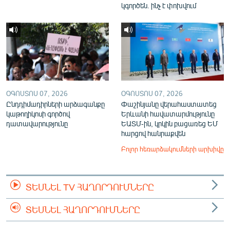
կգործեն. ինչ է փոխվում
ՕԳՈՍՏՈՍ 07, 2026
ՕԳՈՍՏՈՍ 07, 2026
Ընդդիմադիրների արձագանքը
Փաշինյանը վերահաստատեց
կաթողիկոսի գործով
Երևանի հավատարմությունը
դատավարությունը
ԵԱՏՄ-ին, կրկին բացառեց ԵՄ
հարցով հանրաքվեն
Բոլոր հեռարձակումների արխիվը
ՏԵՍՆԵԼ TV ՀԱՂՈՐԴՈՒՄՆԵՐԸ
ՏԵՍՆԵԼ ՀԱՂՈՐԴՈՒՄՆԵՐԸ