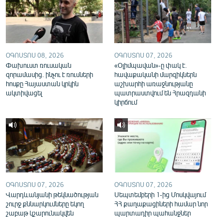
English
Русский
ՀԵՏԵՎԵՔ ՄԵԶ
ՕԳՈՍՏՈՍ 08, 2026
ՕԳՈՍՏՈՍ 07, 2026
Փախուստ ռուսական
«Օլիմպավան»-ը փակ է.
զորամասից. ինչու է ռուսների
հավաքականի մարզիկներն
հոսքը Հայաստան կրկին
աշխարհի առաջնությանը
ակտիվացել
պատրաստվում են Հրազդանի
կիրճում
«Ազատության» բոլոր կայքերը
ՕԳՈՍՏՈՍ 07, 2026
ՕԳՈՍՏՈՍ 07, 2026
Վարդևանյանի թեկնածության
Սեպտեմբերի 1-ից Մոսկվայում
շուրջ քննարկումները եկող
ՀՀ քաղաքացիների համար նոր
շաբաթ կշարունակվեն
պարտադիր պահանջներ