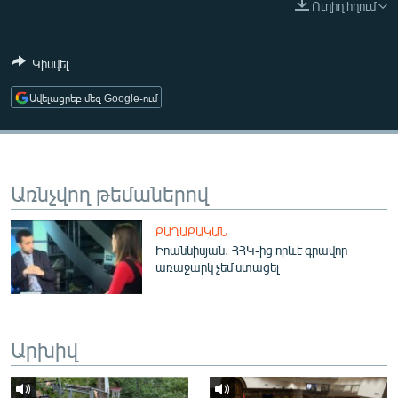
Ուղիղ հղում
ՄԻՋԱԶԳԱՅԻՆ
ՄՇԱԿՈՒՅԹ
Կիսվել
ՍՊՈՐՏ
Ավելացրեք մեզ Google-ում
ՄԵԿՆԱԲԱՆՈՒԹՅՈՒՆ
ՏՏ ԵՒ ԻՆՏԵՐՆԵՏ
ԿՈՐՈՆԱՎԻՐՈՒՍ
Առնչվող թեմաներով
ԱՐԽԻՎ
ՔԱՂԱՔԱԿԱՆ
ՏԵՍԱՆՅՈՒԹԵՐ
Իոաննիսյան․ ՀՀԿ-ից որևէ գրավոր
առաջարկ չեմ ստացել
ԲԱՆԱՎԵՃ
ՁԳՏԵԼՈՎ ԼԱՎԱԳՈՒՅՆԻՆ
ՓՈԴՔԱՍԹ
Արխիվ
Հայերեն