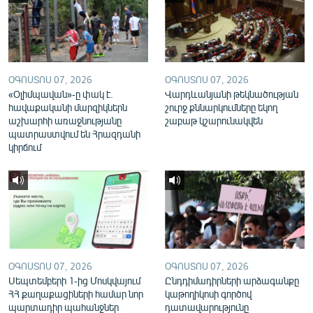
English
Русский
ՀԵՏԵՎԵՔ ՄԵԶ
ՕԳՈՍՏՈՍ 07, 2026
ՕԳՈՍՏՈՍ 07, 2026
«Օլիմպավան»-ը փակ է.
Վարդևանյանի թեկնածության
հավաքականի մարզիկներն
շուրջ քննարկումները եկող
աշխարհի առաջնությանը
շաբաթ կշարունակվեն
պատրաստվում են Հրազդանի
կիրճում
«Ազատության» բոլոր կայքերը
ՕԳՈՍՏՈՍ 07, 2026
ՕԳՈՍՏՈՍ 07, 2026
Սեպտեմբերի 1-ից Մոսկվայում
Ընդդիմադիրների արձագանքը
ՀՀ քաղաքացիների համար նոր
կաթողիկոսի գործով
պարտադիր պահանջներ
դատավարությունը