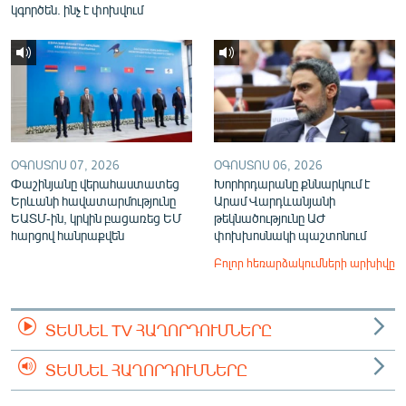
կգործեն. ինչ է փոխվում
ՕԳՈՍՏՈՍ 07, 2026
ՕԳՈՍՏՈՍ 06, 2026
Փաշինյանը վերահաստատեց
Խորհրդարանը քննարկում է
Երևանի հավատարմությունը
Արամ Վարդևանյանի
ԵԱՏՄ-ին, կրկին բացառեց ԵՄ
թեկնածությունը ԱԺ
հարցով հանրաքվեն
փոխխոսնակի պաշտոնում
Բոլոր հեռարձակումների արխիվը
ՏԵՍՆԵԼ TV ՀԱՂՈՐԴՈՒՄՆԵՐԸ
ՏԵՍՆԵԼ ՀԱՂՈՐԴՈՒՄՆԵՐԸ