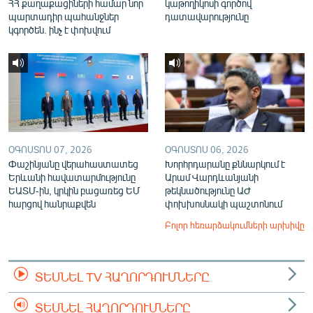
ՀՀ քաղաքացիների համար նոր
կաթողիկոսի գործով
պարտադիր պահանջներ
դատավարությունը
կգործեն. ինչ է փոխվում
ՕԳՈՍՏՈՍ 07, 2026
ՕԳՈՍՏՈՍ 06, 2026
Փաշինյանը վերահաստատեց
Խորհրդարանը քննարկում է
Երևանի հավատարմությունը
Արամ Վարդևանյանի
ԵԱՏՄ-ին, կրկին բացառեց ԵՄ
թեկնածությունը ԱԺ
հարցով հանրաքվեն
փոխխոսնակի պաշտոնում
Բոլոր հեռարձակումների արխիվը
ՏԵՍՆԵԼ TV ՀԱՂՈՐԴՈՒՄՆԵՐԸ
ՏԵՍՆԵԼ ՀԱՂՈՐԴՈՒՄՆԵՐԸ