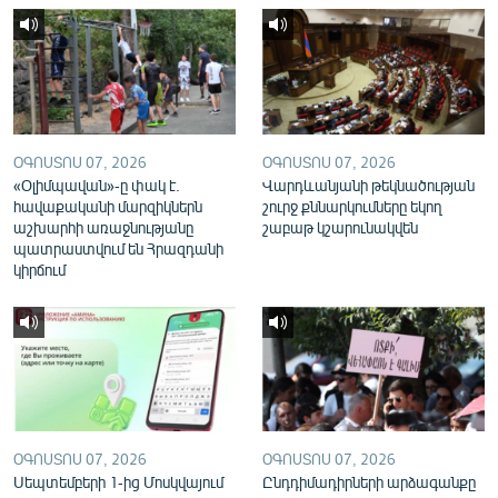
English
Русский
ՀԵՏԵՎԵՔ ՄԵԶ
ՕԳՈՍՏՈՍ 07, 2026
ՕԳՈՍՏՈՍ 07, 2026
«Օլիմպավան»-ը փակ է.
Վարդևանյանի թեկնածության
հավաքականի մարզիկներն
շուրջ քննարկումները եկող
աշխարհի առաջնությանը
շաբաթ կշարունակվեն
պատրաստվում են Հրազդանի
«Ազատության» բոլոր կայքերը
կիրճում
ՕԳՈՍՏՈՍ 07, 2026
ՕԳՈՍՏՈՍ 07, 2026
Սեպտեմբերի 1-ից Մոսկվայում
Ընդդիմադիրների արձագանքը