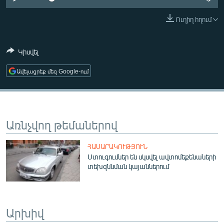
ՄԻՋԱԶԳԱՅԻՆ
Ուղիղ հղում
ՄՇԱԿՈՒՅԹ
ՍՊՈՐՏ
Կիսվել
ՄԵԿՆԱԲԱՆՈՒԹՅՈՒՆ
Ավելացրեք մեզ Google-ում
ՏՏ ԵՒ ԻՆՏԵՐՆԵՏ
ԿՈՐՈՆԱՎԻՐՈՒՍ
ԱՐԽԻՎ
Առնչվող թեմաներով
ՏԵՍԱՆՅՈՒԹԵՐ
ՀԱՍԱՐԱԿՈՒԹՅՈՒՆ
ԲԱՆԱՎԵՃ
Ստուգումներ են սկսվել ավտոմեքենաների
տեխզննման կայաններում
ՁԳՏԵԼՈՎ ԼԱՎԱԳՈՒՅՆԻՆ
ՓՈԴՔԱՍԹ
Արխիվ
Հայերեն