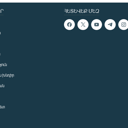
Ր
ՀԵՏԵՎԵՔ ՄԵԶ
ն
ն
յուն
 խնդիր
ան
նետ