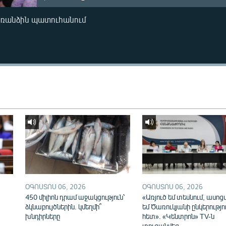
առանձին պատուհանում
ՕԳՈՍՏՈՍ 06, 2026
ՕԳՈՍՏՈՍ 06, 2026
450 միլիոն դրամ աջակցություն՝
«Առյուծ եմ տեսնում, ասոց
ձկնաբույծներին. կմեղմի՞
եմ Ծառուկյանի ընկերությո
խնդիրները
հետ». «Կենտրոն» TV-ն
տուգանվեց