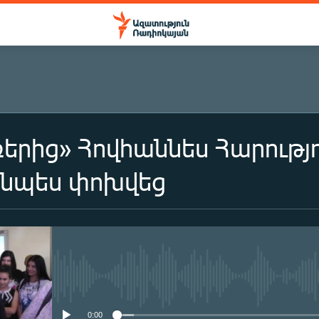
երից» Հովհաննես Հարութ
ւյնպես փոխվեց
No media source currently availa
0:00