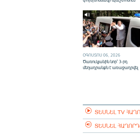
ՕԳՈՍՏՈՍ 06, 2026
Ծառուկյանին նոր՝ 3-րդ
մեղադրանքն է առաջադրվել
ՏԵՍՆԵԼ TV ՀԱՂ
ՏԵՍՆԵԼ ՀԱՂՈՐ