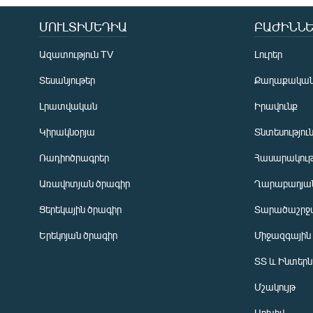
ՄՈՒԼՏԻՄԵԴԻԱ
ԲԱԺԻՆՆԵ
Ազատություն TV
Լուրեր
Տեսանյութեր
Քաղաքակա
Լրատվական
Իրավունք
Կիրակնօրյա
Տնտեսությու
Ռադիոծրագրեր
Հասարակութ
Առավոտյան ծրագիր
Ղարաբաղյան
Ցերեկային ծրագիր
Տարածաշրջ
Հայերեն
Երեկոյան ծրագիր
Միջազգային
English
ՏՏ և Ինտեր
Русский
Մշակույթ
ՀԵՏԵՎԵՔ ՄԵԶ
Արխիվ