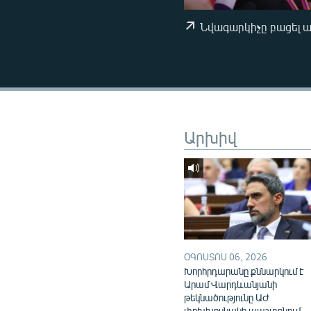
ՄԻՋԱԶԳԱՅԻՆ
ՄՇԱԿՈՒՅԹ
Նվագարկիչը բացել 
ՍՊՈՐՏ
ՄԵԿՆԱԲԱՆՈՒԹՅՈՒՆ
ՏՏ ԵՒ ԻՆՏԵՐՆԵՏ
ԿՈՐՈՆԱՎԻՐՈՒՍ
Արխիվ
ԱՐԽԻՎ
ՏԵՍԱՆՅՈՒԹԵՐ
ԲԱՆԱՎԵՃ
ՁԳՏԵԼՈՎ ԼԱՎԱԳՈՒՅՆԻՆ
ՓՈԴՔԱՍԹ
ՕԳՈՍՏՈՍ 06, 2026
Խորհրդարանը քննարկում է
Արամ Վարդևանյանի
թեկնածությունը ԱԺ
փոխխոսնակի պաշտոնում