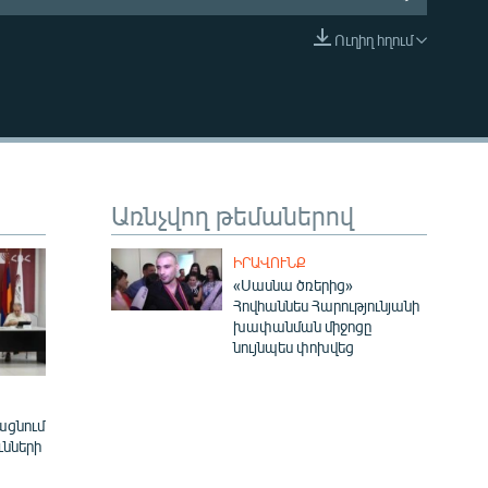
Ուղիղ հղում
EMBED
Առնչվող թեմաներով
ԻՐԱՎՈՒՆՔ
«Սասնա ծռերից»
Հովհաննես Հարությունյանի
խափանման միջոցը
նույնպես փոխվեց
ացնում
ւնների