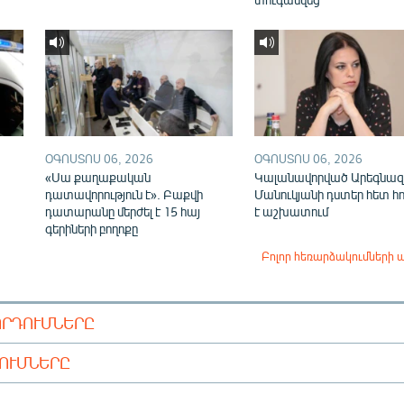
ՕԳՈՍՏՈՍ 06, 2026
ՕԳՈՍՏՈՍ 06, 2026
«Սա քաղաքական
Կալանավորված Արեգնազ
դատավորություն է». Բաքվի
Մանուկյանի դստեր հետ հ
դատարանը մերժել է 15 հայ
է աշխատում
գերիների բողոքը
Բոլոր հեռարձակումների 
ՈՐԴՈՒՄՆԵՐԸ
ԴՈՒՄՆԵՐԸ