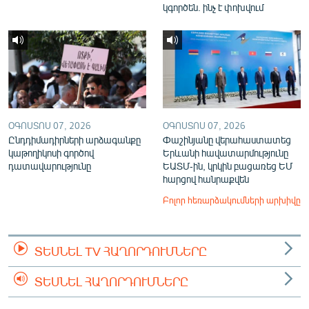
կգործեն. ինչ է փոխվում
ՕԳՈՍՏՈՍ 07, 2026
ՕԳՈՍՏՈՍ 07, 2026
Ընդդիմադիրների արձագանքը
Փաշինյանը վերահաստատեց
կաթողիկոսի գործով
Երևանի հավատարմությունը
դատավարությունը
ԵԱՏՄ-ին, կրկին բացառեց ԵՄ
հարցով հանրաքվեն
Բոլոր հեռարձակումների արխիվը
ՏԵՍՆԵԼ TV ՀԱՂՈՐԴՈՒՄՆԵՐԸ
ՏԵՍՆԵԼ ՀԱՂՈՐԴՈՒՄՆԵՐԸ