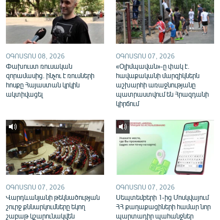
English
Русский
ՀԵՏԵՎԵՔ ՄԵԶ
ՕԳՈՍՏՈՍ 08, 2026
ՕԳՈՍՏՈՍ 07, 2026
Փախուստ ռուսական
«Օլիմպավան»-ը փակ է.
զորամասից. ինչու է ռուսների
հավաքականի մարզիկներն
հոսքը Հայաստան կրկին
աշխարհի առաջնությանը
ակտիվացել
պատրաստվում են Հրազդանի
կիրճում
«Ազատության» բոլոր կայքերը
ՕԳՈՍՏՈՍ 07, 2026
ՕԳՈՍՏՈՍ 07, 2026
Վարդևանյանի թեկնածության
Սեպտեմբերի 1-ից Մոսկվայում
շուրջ քննարկումները եկող
ՀՀ քաղաքացիների համար նոր
շաբաթ կշարունակվեն
պարտադիր պահանջներ