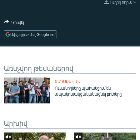
Ուղիղ հղում
ՄԻՋԱԶԳԱՅԻՆ
ՄՇԱԿՈՒՅԹ
Կիսվել
ՍՊՈՐՏ
Ավելացրեք մեզ Google-ում
ՄԵԿՆԱԲԱՆՈՒԹՅՈՒՆ
ՏՏ ԵՒ ԻՆՏԵՐՆԵՏ
ԿՈՐՈՆԱՎԻՐՈՒՍ
Առնչվող թեմաներով
ԱՐԽԻՎ
ՔԱՂԱՔԱԿԱՆ
ՏԵՍԱՆՅՈՒԹԵՐ
Ուսանողները պահանջում են
ապակուսակցականացնել բուհերը
ԲԱՆԱՎԵՃ
ՁԳՏԵԼՈՎ ԼԱՎԱԳՈՒՅՆԻՆ
ՓՈԴՔԱՍԹ
Արխիվ
Հայերեն