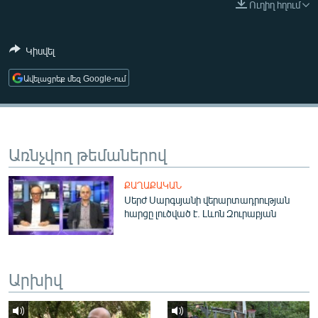
Ուղիղ հղում
ՄԻՋԱԶԳԱՅԻՆ
ՄՇԱԿՈՒՅԹ
Կիսվել
ՍՊՈՐՏ
Ավելացրեք մեզ Google-ում
ՄԵԿՆԱԲԱՆՈՒԹՅՈՒՆ
ՏՏ ԵՒ ԻՆՏԵՐՆԵՏ
ԿՈՐՈՆԱՎԻՐՈՒՍ
Առնչվող թեմաներով
ԱՐԽԻՎ
ՔԱՂԱՔԱԿԱՆ
ՏԵՍԱՆՅՈՒԹԵՐ
Սերժ Սարգսյանի վերարտադրության
հարցը լուծված է. Լևոն Զուրաբյան
ԲԱՆԱՎԵՃ
ՁԳՏԵԼՈՎ ԼԱՎԱԳՈՒՅՆԻՆ
ՓՈԴՔԱՍԹ
Արխիվ
Հայերեն