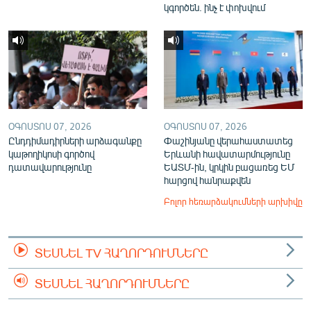
կգործեն. ինչ է փոխվում
ՕԳՈՍՏՈՍ 07, 2026
ՕԳՈՍՏՈՍ 07, 2026
Ընդդիմադիրների արձագանքը
Փաշինյանը վերահաստատեց
կաթողիկոսի գործով
Երևանի հավատարմությունը
դատավարությունը
ԵԱՏՄ-ին, կրկին բացառեց ԵՄ
հարցով հանրաքվեն
Բոլոր հեռարձակումների արխիվը
ՏԵՍՆԵԼ TV ՀԱՂՈՐԴՈՒՄՆԵՐԸ
ՏԵՍՆԵԼ ՀԱՂՈՐԴՈՒՄՆԵՐԸ