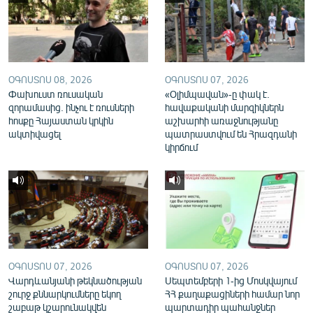
English
Русский
ՀԵՏԵՎԵՔ ՄԵԶ
ՕԳՈՍՏՈՍ 08, 2026
ՕԳՈՍՏՈՍ 07, 2026
Փախուստ ռուսական
«Օլիմպավան»-ը փակ է.
զորամասից. ինչու է ռուսների
հավաքականի մարզիկներն
հոսքը Հայաստան կրկին
աշխարհի առաջնությանը
ակտիվացել
պատրաստվում են Հրազդանի
կիրճում
«Ազատության» բոլոր կայքերը
ՕԳՈՍՏՈՍ 07, 2026
ՕԳՈՍՏՈՍ 07, 2026
Վարդևանյանի թեկնածության
Սեպտեմբերի 1-ից Մոսկվայում
շուրջ քննարկումները եկող
ՀՀ քաղաքացիների համար նոր
շաբաթ կշարունակվեն
պարտադիր պահանջներ