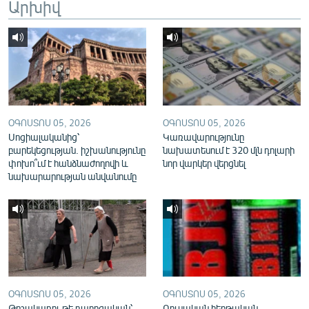
Արխիվ
English
Русский
ՀԵՏԵՎԵՔ ՄԵԶ
ՕԳՈՍՏՈՍ 05, 2026
ՕԳՈՍՏՈՍ 05, 2026
Սոցիալականից՝
Կառավարությունը
բարեկեցության. իշխանությունը
նախատեսում է 320 մլն դոլարի
փոխո՞ւմ է հանձնաժողովի և
նոր վարկեր վերցնել
«Ազատության» բոլոր կայքերը
նախարարության անվանումը
ՕԳՈՍՏՈՍ 05, 2026
ՕԳՈՍՏՈՍ 05, 2026
Թոշակառու թե դպրոցական՝
Ռուսական հերթական