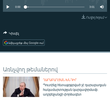
ՄԻՋԱԶԳԱՅԻՆ
0:00
3:01
ՄՇԱԿՈՒՅԹ
Ուղիղ հղում
ՍՊՈՐՏ
ՄԵԿՆԱԲԱՆՈՒԹՅՈՒՆ
Կիսվել
ՏՏ ԵՒ ԻՆՏԵՐՆԵՏ
Ավելացրեք մեզ Google-ում
ԿՈՐՈՆԱՎԻՐՈՒՍ
ԱՐԽԻՎ
ՏԵՍԱՆՅՈՒԹԵՐ
Առնչվող թեմաներով
ԲԱՆԱՎԵՃ
ՂԱՐԱԲԱՂՅԱՆ ԽՆԴԻՐ
ՁԳՏԵԼՈՎ ԼԱՎԱԳՈՒՅՆԻՆ
Պուտինը հետաքրքրված չէ ղարաբաղյան
հակամարտության կարգավորմամբ.
ՓՈԴՔԱՍԹ
ադրբեջանցի փորձագետ
Հայերեն