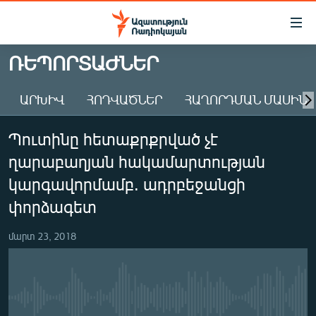
Մատչելիության
հղումներ
Անցնել
ՌԵՊՈՐՏԱԺՆԵՐ
հիմնական
ԱԶԱՏՈՒԹՅՈՒՆ TV
բովանդակությանը
ԱՐԽԻՎ
ՀՈԴՎԱԾՆԵՐ
ՀԱՂՈՐԴՄԱՆ ՄԱՍԻՆ
ՀԱՅԱՍՏԱՆ
Անցնել
հիմնական
ՔԱՂԱՔԱԿԱՆ
Պուտինը հետաքրքրված չէ
մենյուին
ԸՆՏՐՈՒԹՅՈՒՆՆԵՐ 2026
Որոնում
ղարաբաղյան հակամարտության
ԻՐԱՎՈՒՆՔ
կարգավորմամբ. ադրբեջանցի
ՀԱՍԱՐԱԿՈՒԹՅՈՒՆ
փորձագետ
ՏՆՏԵՍՈՒԹՅՈՒՆ
մարտ 23, 2018
ՂԱՐԱԲԱՂ
ՊԱՏԵՐԱԶՄԻ 6 ՇԱԲԱԹՆԵՐԸ
ՏԱՐԱԾԱՇՐՋԱՆ
No media source currently available