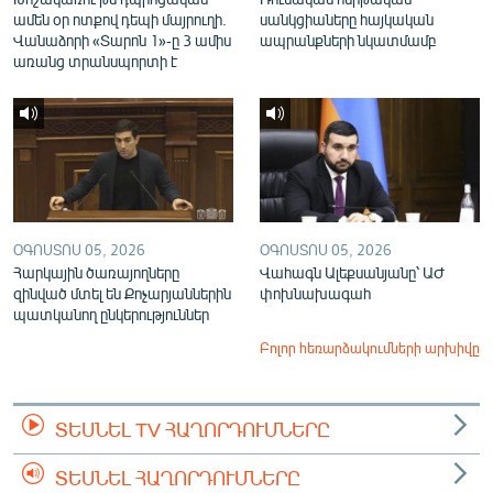
ամեն օր ոտքով դեպի մայրուղի.
սանկցիաները հայկական
Վանաձորի «Տարոն 1»-ը 3 ամիս
ապրանքների նկատմամբ
առանց տրանսպորտի է
ՕԳՈՍՏՈՍ 05, 2026
ՕԳՈՍՏՈՍ 05, 2026
Հարկային ծառայողները
Վահագն Ալեքսանյանը՝ ԱԺ
զինված մտել են Քոչարյաններին
փոխնախագահ
պատկանող ընկերություններ
Բոլոր հեռարձակումների արխիվը
ՏԵՍՆԵԼ TV ՀԱՂՈՐԴՈՒՄՆԵՐԸ
ՏԵՍՆԵԼ ՀԱՂՈՐԴՈՒՄՆԵՐԸ