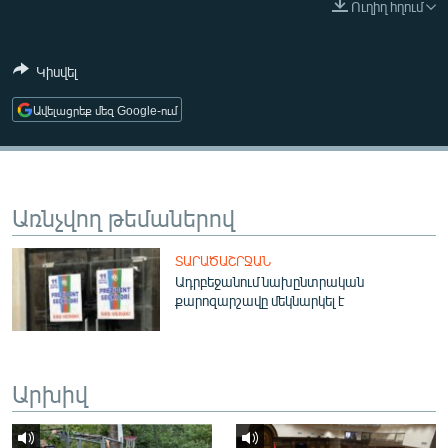
Ուղիղ հղում
ՄԻՋԱԶԳԱՅԻՆ
ՄՇԱԿՈՒՅԹ
Կիսվել
ՍՊՈՐՏ
Ավելացրեք մեզ Google-ում
ՄԵԿՆԱԲԱՆՈՒԹՅՈՒՆ
ՏՏ ԵՒ ԻՆՏԵՐՆԵՏ
ԿՈՐՈՆԱՎԻՐՈՒՍ
Առնչվող թեմաներով
ԱՐԽԻՎ
ՏԱՐԱԾԱՇՐՋԱՆ
ՏԵՍԱՆՅՈՒԹԵՐ
Ադրբեջանում նախընտրական
քարոզարշավը մեկնարկել է
ԲԱՆԱՎԵՃ
ՁԳՏԵԼՈՎ ԼԱՎԱԳՈՒՅՆԻՆ
ՓՈԴՔԱՍԹ
Արխիվ
Հայերեն