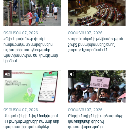
English
Русский
ՀԵՏԵՎԵՔ ՄԵԶ
ՕԳՈՍՏՈՍ 07, 2026
ՕԳՈՍՏՈՍ 07, 2026
«Օլիմպավան»-ը փակ է.
Վարդևանյանի թեկնածության
հավաքականի մարզիկներն
շուրջ քննարկումները եկող
աշխարհի առաջնությանը
շաբաթ կշարունակվեն
պատրաստվում են Հրազդանի
կիրճում
«Ազատության» բոլոր կայքերը
ՕԳՈՍՏՈՍ 07, 2026
ՕԳՈՍՏՈՍ 07, 2026
Սեպտեմբերի 1-ից Մոսկվայում
Ընդդիմադիրների արձագանքը
ՀՀ քաղաքացիների համար նոր
կաթողիկոսի գործով
պարտադիր պահանջներ
դատավարությունը