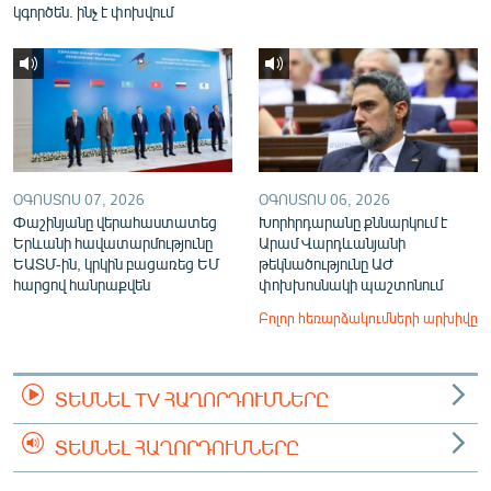
կգործեն. ինչ է փոխվում
ՕԳՈՍՏՈՍ 07, 2026
ՕԳՈՍՏՈՍ 06, 2026
Փաշինյանը վերահաստատեց
Խորհրդարանը քննարկում է
Երևանի հավատարմությունը
Արամ Վարդևանյանի
ԵԱՏՄ-ին, կրկին բացառեց ԵՄ
թեկնածությունը ԱԺ
հարցով հանրաքվեն
փոխխոսնակի պաշտոնում
Բոլոր հեռարձակումների արխիվը
ՏԵՍՆԵԼ TV ՀԱՂՈՐԴՈՒՄՆԵՐԸ
ՏԵՍՆԵԼ ՀԱՂՈՐԴՈՒՄՆԵՐԸ