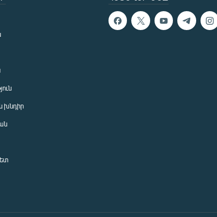
ն
ն
յուն
 խնդիր
ան
նետ