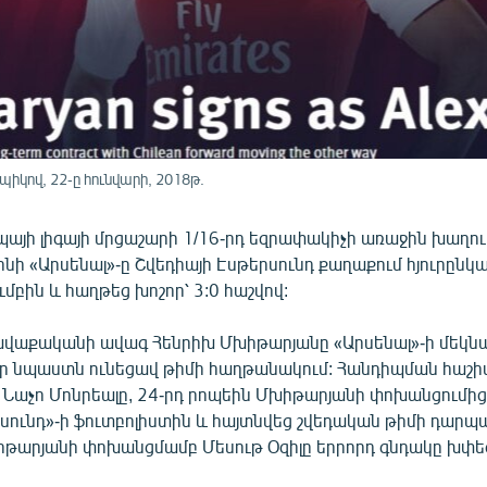
կով, 22-ը հունվարի, 2018թ.
պայի լիգայի մրցաշարի 1/16-րդ եզրափակիչի առաջին խաղու
ոնի «Արսենալ»-ը Շվեդիայի Էսթերսունդ քաղաքում հյուրընկա
մբին և հաղթեց խոշոր՝ 3:0 հաշվով:
վաքականի ավագ Հենրիխ Մխիթարյանը «Արսենալ»-ի մեկն
 իր նպաստն ունեցավ թիմի հաղթանակում: Հանդիպման հաշիվ
 Նաչո Մոնրեալը, 24-րդ րոպեին Մխիթարյանի փոխանցումից
ունդ»-ի ֆուտբոլիստին և հայտնվեց շվեդական թիմի դարպաս
իթարյանի փոխանցմամբ Մեսութ Օզիլը երրորդ գնդակը խփե