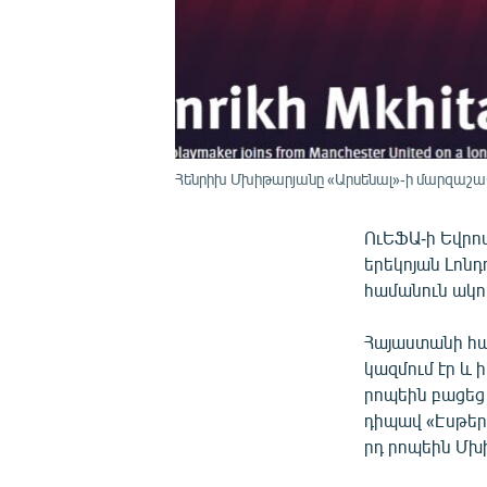
Հենրիխ Մխիթարյանը «Արսենալ»-ի մարզաշապի
ՈւԵՖԱ-ի Եվրո
երեկոյան Լոնդ
համանուն ակու
Հայաստանի հա
կազմում էր և
րոպեին բացեց
դիպավ «Էսթերս
րդ րոպեին Մխ