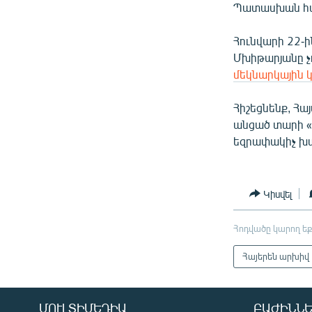
Պատասխան հան
Հունվարի 22-ի
Մխիթարյանը չո
մեկնարկային 
Հիշեցնենք, Հ
անցած տարի «
եզրափակիչ խա
Կիսվել
Հոդվածը կարող եք
Հայերեն արխիվ
ՄՈՒԼՏԻՄԵԴԻԱ
ԲԱԺԻՆՆԵ