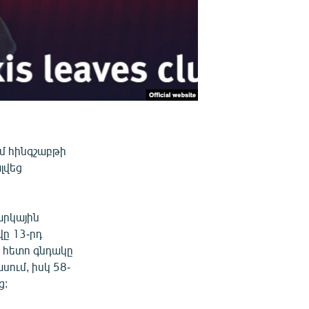
մ հինգշաբթի
լվեց
արկային
ը 13-րդ
 հետո գնդակը
ում, իսկ 58-
ց: