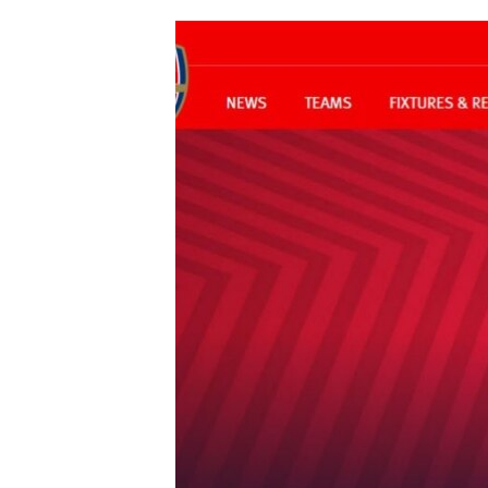
ՄԻՋԱԶԳԱՅԻՆ
ՄՇԱԿՈՒՅԹ
ՍՊՈՐՏ
ՄԵԿՆԱԲԱՆՈՒԹՅՈՒՆ
ՏՏ ԵՒ ԻՆՏԵՐՆԵՏ
ԿՈՐՈՆԱՎԻՐՈՒՍ
ԱՐԽԻՎ
ՏԵՍԱՆՅՈՒԹԵՐ
ԲԱՆԱՎԵՃ
ՁԳՏԵԼՈՎ ԼԱՎԱԳՈՒՅՆԻՆ
ՓՈԴՔԱՍԹ