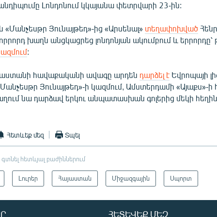
դիպումը Լոնդոնում կկայանա փետրվարի 23-ին:
ն «Մանչեսթր Յունայթեդ»-ից «Արսենալ»
տեղափոխված
Հեն
րրորդ խաղն անցկացրեց լոնդոնյան ակումբում և երրորդը՝ 
կազմում
:
այաստանի հավաքականի ավագը արդեն
դարձել է
Եվրոպայի լի
Մանչեսթր Յունայթեդ»-ի կազմում, Ամստերդամի «Այաքս»-ի 
ղում նա դարձավ երկու անպատասխան գոլերից մեկի հեղին
Հետևեք մեզ
Տպել
 գտնել հետևյալ բաժիններում
Լուրեր
Հայաստան
Միջազգային
Սպորտ
Ր
ՀԵՏԵՎԵՔ ՄԵԶ