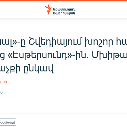
ալ»-ը Շվեդիայում խոշոր հ
ց «Էսթերսունդ»-ին. Մխիթ
աչքի ընկավ
սյան
18
oogle-ում