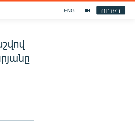
ՈՒՂԻՂ
ENG
աշվով
արյանը