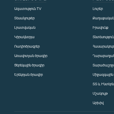
Ազատություն TV
Լուրեր
Տեսանյութեր
Քաղաքակա
Լրատվական
Իրավունք
Կիրակնօրյա
Տնտեսությու
Ռադիոծրագրեր
Հասարակութ
Առավոտյան ծրագիր
Ղարաբաղյան
Ցերեկային ծրագիր
Տարածաշրջ
Հայերեն
Երեկոյան ծրագիր
Միջազգային
English
ՏՏ և Ինտեր
Русский
Մշակույթ
ՀԵՏԵՎԵՔ ՄԵԶ
Արխիվ