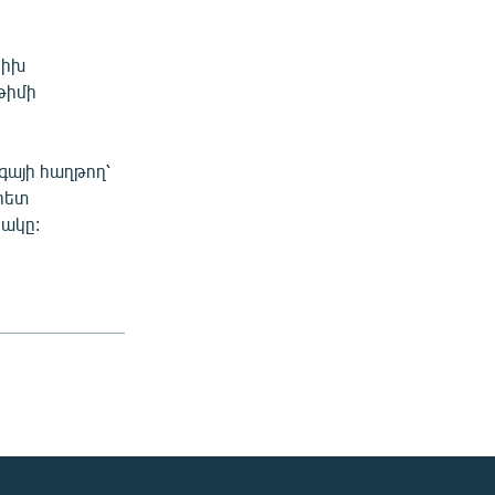
րիխ
թիմի
գայի հաղթող՝
հետ
ակը: