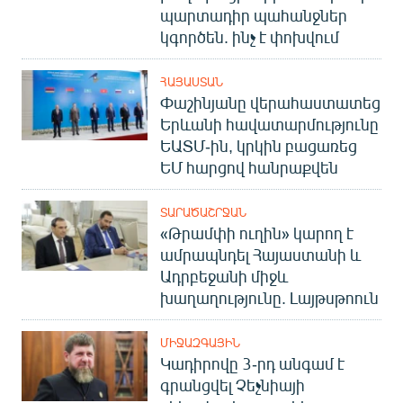
պարտադիր պահանջներ
կգործեն. ինչ է փոխվում
ՀԱՅԱՍՏԱՆ
Փաշինյանը վերահաստատեց
Երևանի հավատարմությունը
ԵԱՏՄ-ին, կրկին բացառեց
ԵՄ հարցով հանրաքվեն
ՏԱՐԱԾԱՇՐՋԱՆ
«Թրամփի ուղին» կարող է
ամրապնդել Հայաստանի և
Ադրբեջանի միջև
խաղաղությունը. Լայթսթոուն
ՄԻՋԱԶԳԱՅԻՆ
Կադիրովը 3-րդ անգամ է
գրանցվել Չեչնիայի