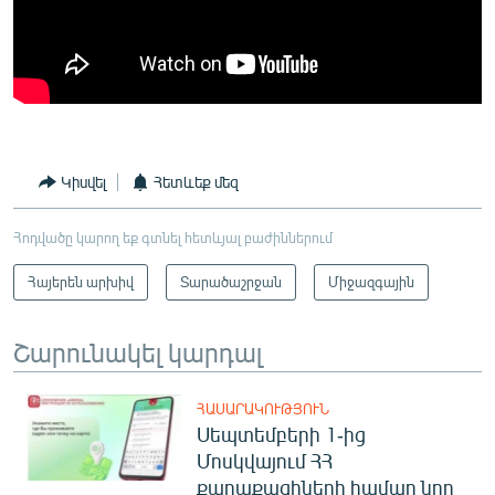
Կիսվել
Հետևեք մեզ
Հոդվածը կարող եք գտնել հետևյալ բաժիններում
Հայերեն արխիվ
Տարածաշրջան
Միջազգային
Շարունակել կարդալ
ՀԱՍԱՐԱԿՈՒԹՅՈՒՆ
Սեպտեմբերի 1-ից
Մոսկվայում ՀՀ
քաղաքացիների համար նոր