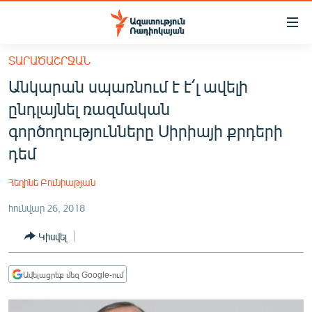
Մատչելիության
հղումներ
Անցնել
ՏԱՐԱԾԱՇՐՋԱՆ
հիմնական
ԱԶԱՏՈՒԹՅՈՒՆ TV
Անկարան սպառնում է է՛լ ավելի
բովանդակությանը
ՀԱՅԱՍՏԱՆ
Անցնել
ընդլայնել ռազմական
հիմնական
ՔԱՂԱՔԱԿԱՆ
գործողությունները Սիրիայի քրդերի
մենյուին
ԸՆՏՐՈՒԹՅՈՒՆՆԵՐ 2026
դեմ
Որոնում
ԻՐԱՎՈՒՆՔ
Հեղինե Բունիաթյան
ՀԱՍԱՐԱԿՈՒԹՅՈՒՆ
հունվար 26, 2018
ՏՆՏԵՍՈՒԹՅՈՒՆ
Կիսվել
ՂԱՐԱԲԱՂ
ՊԱՏԵՐԱԶՄԻ 6 ՇԱԲԱԹՆԵՐԸ
Ավելացրեք մեզ Google-ում
ՏԱՐԱԾԱՇՐՋԱՆ