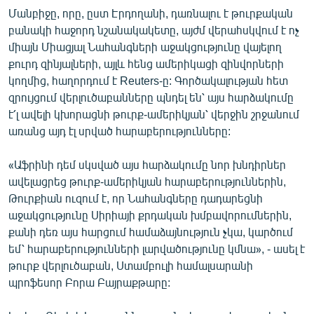
Մանբիջը, որը, ըստ Էրդողանի, դառնալու է թուրքական
բանակի հաջորդ նշանակակետը, այժմ վերահսկվում է ոչ
միայն Միացյալ Նահանգների աջակցությունը վայելող
քուրդ զինյալների, այլև հենց ամերիկացի զինվորների
կողմից, հաղորդում է Reuters-ը: Գործակալության հետ
զրույցում վերլուծաբանները պնդել են՝ այս հարձակումը
է՛լ ավելի կխորացնի թուրք-ամերիկյան՝ վերջին շրջանում
առանց այդ էլ սրված հարաբերությունները:
«Աֆրինի դեմ սկսված այս հարձակումը նոր խնդիրներ
ավելացրեց թուրք-ամերիկյան հարաբերություններին,
Թուրքիան ուզում է, որ Նահանգները դադարեցնի
աջակցությունը Սիրիայի քրդական խմբավորումներին,
քանի դեռ այս հարցում համաձայնություն չկա, կարծում
եմ՝ հարաբերությունների լարվածությունը կմնա», - ասել է
թուրք վերլուծաբան, Ստամբուլի համալսարանի
պրոֆեսոր Բորա Բայրաքթարը: