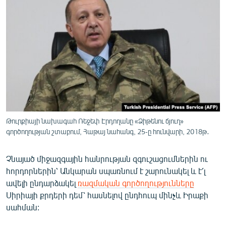
ՄԻՋԱԶԳԱՅԻՆ
ՄՇԱԿՈՒՅԹ
ՍՊՈՐՏ
ՄԵԿՆԱԲԱՆՈՒԹՅՈՒՆ
ՏՏ ԵՒ ԻՆՏԵՐՆԵՏ
ԿՈՐՈՆԱՎԻՐՈՒՍ
ԱՐԽԻՎ
Թուրքիայի նախագահ Ռեջեփ Էրդողանը «Ձիթենու ճյուղ»
գործողության շտաբում, Հաթայ նահանգ, 25-ը հունվարի, 2018թ․
ՏԵՍԱՆՅՈՒԹԵՐ
ԲԱՆԱՎԵՃ
Չնայած միջազգային հանրության զգուշացումներին ու
հորդորներին՝ Անկարան սպառնում է շարունակել և է՛լ
ՁԳՏԵԼՈՎ ԼԱՎԱԳՈՒՅՆԻՆ
ավելի ընդարձակել
ռազմական գործողությունները
ՓՈԴՔԱՍԹ
Սիրիայի քրդերի դեմ՝ հասնելով ընդհուպ մինչև Իրաքի
սահման:
Հայերեն