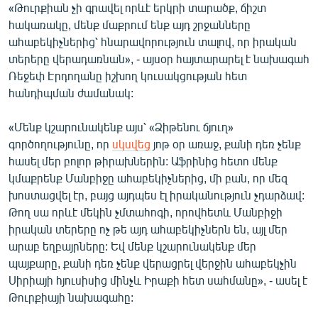
«Թուրքիան չի գրավել որևէ երկրի տարածք, ճիշտ
English
հակառակը, մենք մաքրում ենք այդ շրջանները
Русский
ահաբեկիչներից՝ հնարավորություն տալով, որ իրական
տերերը վերադառնան», - այսօր հայտարարել է նախագահ
Ռեջեփ Էրդողանը իշխող կուսակցության հետ
ՀԵՏԵՎԵՔ ՄԵԶ
հանդիպման ժամանակ:
«Մենք կշարունակենք այս՝ «Ձիթենու ճյուղ»
գործողությունը, որ
սկսվեց
յոթ օր առաջ, քանի դեռ չենք
հասել մեր բոլոր թիրախներին: Աֆրինից հետո մենք
«Ազատության» բոլոր կայքերը
կմաքրենք Մանբիջը ահաբեկիչներից, մի բան, որ մեզ
խոստացվել էր, բայց այդպես էլ իրականություն չդարձավ:
Թող սա որևէ մեկին չմտահոգի, որովհետև Մանբիջի
իրական տերերը ոչ թե այդ ահաբեկիչներն են, այլ մեր
արաբ եղբայրները: Եվ մենք կշարունակենք մեր
պայքարը, քանի դեռ չենք վերացրել վերջին ահաբեկչին
Սիրիայի հյուսիսից մինչև Իրաքի հետ սահմանը», - ասել է
Թուրքիայի նախագահը: