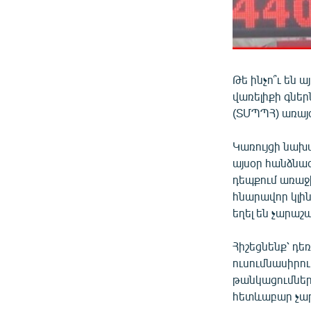
Թե ինչո՞ւ են
վառելիքի գնե
(ՏՄՊՊՀ) առայ
Կառույցի նախ
այսօր հանձնա
դեպքում առաջ
հնարավոր կլի
եղել են չարաշ
Հիշեցնենք՝ դե
ուսումնասիրու
թանկացումներ
հետևաբար չար