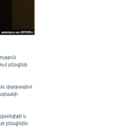
ություն
ում բենզինի
աև վարչապետ
տասխանի
զվառելիքի և
ած բենզինին