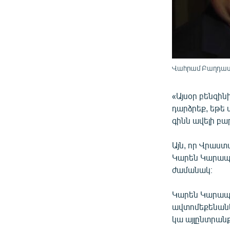
Վահրամ Բաղդաս
«Այսօր բենզին
դարձրեք, եթե
գինն ավելի բա
Այն, որ Վրաստ
Կարեն Կարապ
ժամանակ։
Կարեն Կարապետ
ավտոմեքենանե
կա այլընտրանք