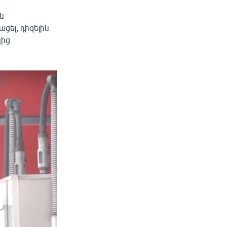
ն
ցել, դիզելին
կից