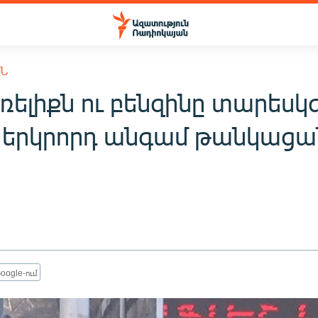
ՒՆ
ռելիքն ու բենզինը տարեսկ
 երկրորդ անգամ թանկացա
oogle-ում