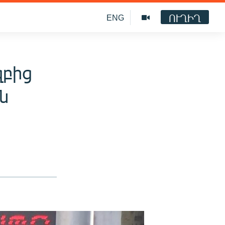
ՈՒՂԻՂ
ENG
զբից
ն