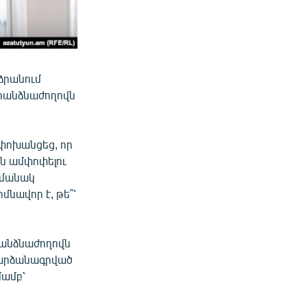
ձրանում
հանձնաժողովն
փոխանցեց, որ
ն ամփոփելու
ամանակ
նավոր է, թե՞՝
 հանձնաժողովն
մ արձանագրված
մամբ՝