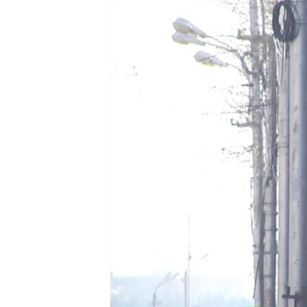
ՄԻՋԱԶԳԱՅԻՆ
ՄՇԱԿՈՒՅԹ
ՍՊՈՐՏ
ՄԵԿՆԱԲԱՆՈՒԹՅՈՒՆ
ՏՏ ԵՒ ԻՆՏԵՐՆԵՏ
ԿՈՐՈՆԱՎԻՐՈՒՍ
ԱՐԽԻՎ
ՏԵՍԱՆՅՈՒԹԵՐ
ԲԱՆԱՎԵՃ
ՁԳՏԵԼՈՎ ԼԱՎԱԳՈՒՅՆԻՆ
ՓՈԴՔԱՍԹ