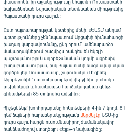
փաստորեն, իր աջակցությունը կհայտնի Ռուսաստանի
English
նախաձեռնած Եվրասիական տնտեսական միությունից
Հայաստանի դուրս գալուն:
Русский
Ըստ հայտարարության կետերից մեկի, «ԵԱՏՄ անդամ
ՀԵՏԵՎԵՔ ՄԵԶ
պետությունները չեն նպաստում Արցախի հիմնահարցի
խաղաղ կարգավորմանը, ընդ որում՝ ամենաբարձր
մակարդակներում բազմիցս հանդես են եկել ի
պաշտպանություն ադրբեջանական կողմի ագրեսիվ
քաղաքականության, իսկ Հայաստանի ռազմավարական
«Ազատության» բոլոր կայքերը
գործընկեր Ռուսաստանը, շարունակում է զինել
Ադրբեջանին՝ մատակարարելով վերջինիս բանակի
տեխնիկայի և հատկապես հարձակողական զենք-
զինամթերքի 85 տոկոսից ավելին»:
Հիշեցնենք՝ խորհրդարանը հոկտեմբերի 4-ին 7 կողմ, 81
դեմ ձայների հարաբերակցությամբ
մերժել էր
ԵՏՄ-ից
դուրս գալու հարցն ուսումնասիրող ժամանակավոր
հանձնաժողով ստեղծելու «Ելք»-ի նախագիծը: