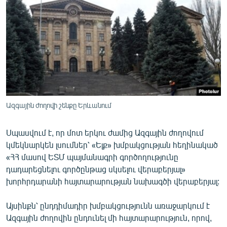
ՄԻՋԱԶԳԱՅԻՆ
ՄՇԱԿՈՒՅԹ
ՍՊՈՐՏ
ՄԵԿՆԱԲԱՆՈՒԹՅՈՒՆ
ՏՏ ԵՒ ԻՆՏԵՐՆԵՏ
ԿՈՐՈՆԱՎԻՐՈՒՍ
Ազգային ժողովի շենքը Երևանում
ԱՐԽԻՎ
Սպասվում է, որ մոտ երկու ժամից Ազգային ժողովում
ՏԵՍԱՆՅՈՒԹԵՐ
կմեկնարկեն լսումներ՝ «Ելք» խմբակցության հեղինակած
ԲԱՆԱՎԵՃ
«ՀՀ մասով ԵՏՄ պայմանագրի գործողությունը
դադարեցնելու գործընթաց սկսելու վերաբերյալ»
ՁԳՏԵԼՈՎ ԼԱՎԱԳՈՒՅՆԻՆ
խորհրդարանի հայտարարության նախագծի վերաբերյալ:
ՓՈԴՔԱՍԹ
Այսինքն՝ ընդդիմադիր խմբակցությունն առաջարկում է
Ազգային ժողովին ընդունել մի հայտարարություն, որով,
Հայերեն