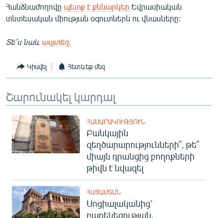
Հանձնաժողովը
պետք է քննարկեր
Եվրասիական
տնտեսական միության օգուտներն ու վնասները:
Տե՛ս նաև
ասյտեղ.
Կիսվել
Հետևեք մեզ
Շարունակել կարդալ
ՀԱՍԱՐԱԿՈՒԹՅՈՒՆ
Բանկային
զեղծարարությունների՞, թե՞
միայն դրանցից բողոքների
թիվն է նվազել
ՀԱՅԱՍՏԱՆ
Սոցիալականից՝
բարեկեցության.