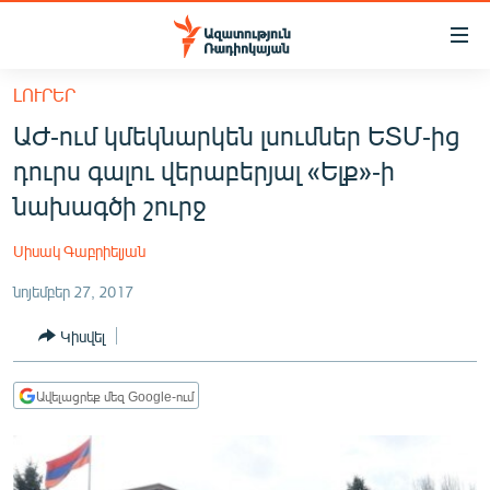
Մատչելիության
հղումներ
Անցնել
ԼՈՒՐԵՐ
հիմնական
ԱԶԱՏՈՒԹՅՈՒՆ TV
ԱԺ-ում կմեկնարկեն լսումներ ԵՏՄ-ից
բովանդակությանը
ՀԱՅԱՍՏԱՆ
Անցնել
դուրս գալու վերաբերյալ «Ելք»-ի
հիմնական
ՔԱՂԱՔԱԿԱՆ
նախագծի շուրջ
մենյուին
ԸՆՏՐՈՒԹՅՈՒՆՆԵՐ 2026
Որոնում
Սիսակ Գաբրիելյան
ԻՐԱՎՈՒՆՔ
նոյեմբեր 27, 2017
ՀԱՍԱՐԱԿՈՒԹՅՈՒՆ
Կիսվել
ՏՆՏԵՍՈՒԹՅՈՒՆ
ՂԱՐԱԲԱՂ
Ավելացրեք մեզ Google-ում
ՊԱՏԵՐԱԶՄԻ 6 ՇԱԲԱԹՆԵՐԸ
ՏԱՐԱԾԱՇՐՋԱՆ