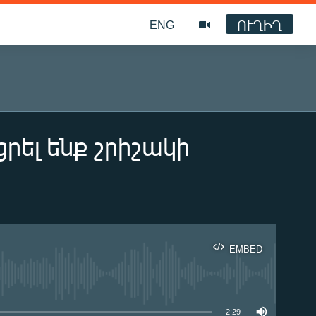
ՈՒՂԻՂ
ENG
րել ենք շրիշակի
EMBED
ble
2:29