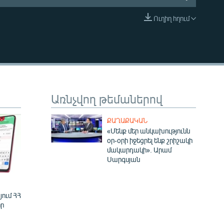
Ուղիղ հղում
EMBED
Առնչվող թեմաներով
ՔԱՂԱՔԱԿԱՆ
«Մենք մեր անկախությունն
օր-օրի իջեցրել ենք շրիշակի
մակարդակի». Արամ
Սարգսյան
ում ՀՀ
ր