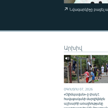
ՄԻՋԱԶԳԱՅԻՆ
ՄՇԱԿՈՒՅԹ
Նվագարկիչը բացել 
ՍՊՈՐՏ
ՄԵԿՆԱԲԱՆՈՒԹՅՈՒՆ
ՏՏ ԵՒ ԻՆՏԵՐՆԵՏ
ԿՈՐՈՆԱՎԻՐՈՒՍ
Արխիվ
ԱՐԽԻՎ
ՏԵՍԱՆՅՈՒԹԵՐ
ԲԱՆԱՎԵՃ
ՁԳՏԵԼՈՎ ԼԱՎԱԳՈՒՅՆԻՆ
ՓՈԴՔԱՍԹ
ՕԳՈՍՏՈՍ 07, 2026
«Օլիմպավան»-ը փակ է.
հավաքականի մարզիկներն
աշխարհի առաջնությանը
պատրաստվում են Հրազդան