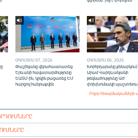
ՕԳՈՍՏՈՍ 07, 2026
ՕԳՈՍՏՈՍ 06, 2026
քը
Փաշինյանը վերահաստատեց
Խորհրդարանը քննարկում 
Երևանի հավատարմությունը
Արամ Վարդևանյանի
ԵԱՏՄ-ին, կրկին բացառեց ԵՄ
թեկնածությունը ԱԺ
հարցով հանրաքվեն
փոխխոսնակի պաշտոնու
Բոլոր հեռարձակումների 
ՈՐԴՈՒՄՆԵՐԸ
ԴՈՒՄՆԵՐԸ