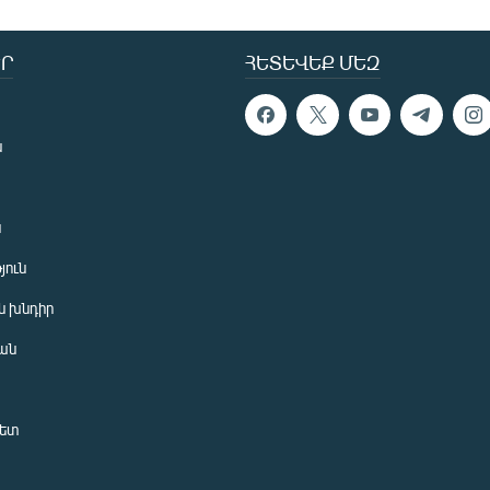
Ր
ՀԵՏԵՎԵՔ ՄԵԶ
ն
ն
յուն
 խնդիր
ան
նետ