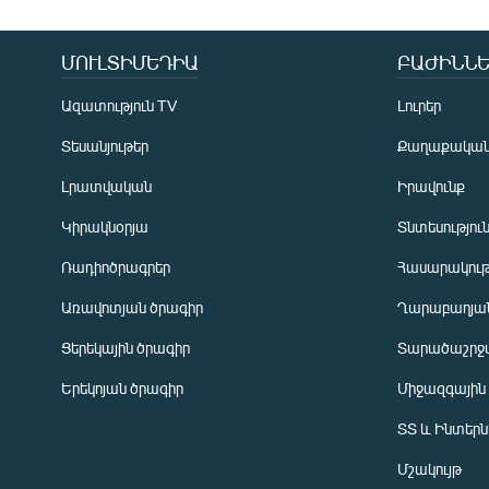
ՄՈՒԼՏԻՄԵԴԻԱ
ԲԱԺԻՆՆԵ
Ազատություն TV
Լուրեր
Տեսանյութեր
Քաղաքակա
Լրատվական
Իրավունք
Կիրակնօրյա
Տնտեսությու
Ռադիոծրագրեր
Հասարակութ
Առավոտյան ծրագիր
Ղարաբաղյան
Ցերեկային ծրագիր
Տարածաշրջ
Հայերեն
Երեկոյան ծրագիր
Միջազգային
English
ՏՏ և Ինտեր
Русский
Մշակույթ