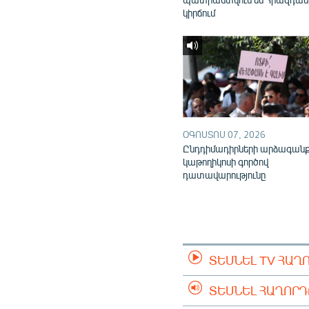
կիրճում
ՕԳՈՍՏՈՍ 07, 2026
Ընդդիմադիրների արձագան
կաթողիկոսի գործով
դատավարությունը
ՏԵՍՆԵԼ TV ՀԱՂ
ՏԵՍՆԵԼ ՀԱՂՈՐ