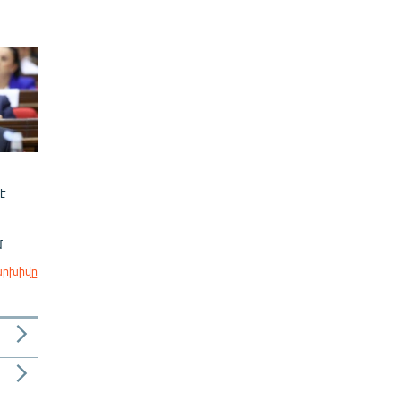
է
մ
արխիվը