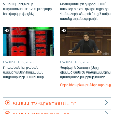
Կառավարությունը
Թոշակառու թե դպրոցական՝
նախատեսում է 320 մլն դոլարի
ամեն օր ոտքով դեպի մայրուղի.
նոր վարկեր վերցնել
Վանաձորի «Տարոն 1»-ը 3 ամիս
առանց տրանսպորտի է
ՕԳՈՍՏՈՍ 05, 2026
ՕԳՈՍՏՈՍ 05, 2026
Ռուսական հերթական
Հարկային ծառայողները
սանկցիաները հայկական
զինված մտել են Քոչարյաններին
ապրանքների նկատմամբ
պատկանող ընկերություններ
Բոլոր հեռարձակումների արխիվը
ՏԵՍՆԵԼ TV ՀԱՂՈՐԴՈՒՄՆԵՐԸ