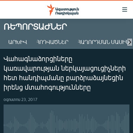
Մատչելիության
հղումներ
Անցնել
ՌԵՊՈՐՏԱԺՆԵՐ
հիմնական
ԱԶԱՏՈՒԹՅՈՒՆ TV
բովանդակությանը
ԱՐԽԻՎ
ՀՈԴՎԱԾՆԵՐ
ՀԱՂՈՐԴՄԱՆ ՄԱՍԻՆ
ՀԱՅԱՍՏԱՆ
Անցնել
հիմնական
ՔԱՂԱՔԱԿԱՆ
Վահագնաձորցիները
մենյուին
ԸՆՏՐՈՒԹՅՈՒՆՆԵՐ 2026
Որոնում
կառավարության ներկայացուցիչների
ԻՐԱՎՈՒՆՔ
հետ հանդիպմանը բարձրաձայնեցին
ՀԱՍԱՐԱԿՈՒԹՅՈՒՆ
իրենց մտահոգությունները
ՏՆՏԵՍՈՒԹՅՈՒՆ
օգոստոս 23, 2017
ՂԱՐԱԲԱՂ
ՊԱՏԵՐԱԶՄԻ 6 ՇԱԲԱԹՆԵՐԸ
ՏԱՐԱԾԱՇՐՋԱՆ
No media source currently available