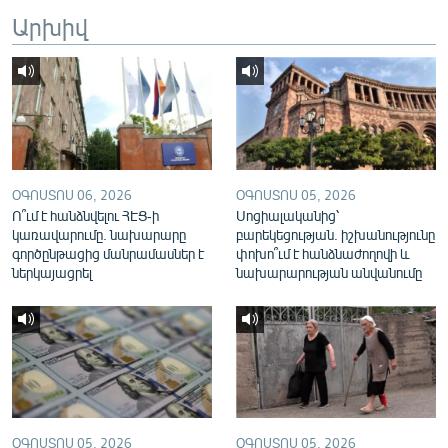
English
Արխիվ
Русский
ՀԵՏԵՎԵՔ ՄԵԶ
ՕԳՈՍՏՈՍ 06, 2026
ՕԳՈՍՏՈՍ 05, 2026
Ո՞ւմ է հանձնվելու ՀԷՑ-ի
Սոցիալականից՝
կառավարումը. նախարարը
բարեկեցության. իշխանությունը
«Ազատության» բոլոր կայքերը
գործընթացից մանրամասներ է
փոխո՞ւմ է հանձնաժողովի և
ներկայացրել
նախարարության անվանումը
ՕԳՈՍՏՈՍ 05, 2026
ՕԳՈՍՏՈՍ 05, 2026