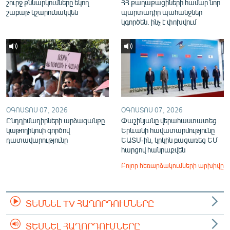
շուրջ քննարկումները եկող
ՀՀ քաղաքացիների համար նոր
շաբաթ կշարունակվեն
պարտադիր պահանջներ
կգործեն. ինչ է փոխվում
ՕԳՈՍՏՈՍ 07, 2026
ՕԳՈՍՏՈՍ 07, 2026
Ընդդիմադիրների արձագանքը
Փաշինյանը վերահաստատեց
կաթողիկոսի գործով
Երևանի հավատարմությունը
դատավարությունը
ԵԱՏՄ-ին, կրկին բացառեց ԵՄ
հարցով հանրաքվեն
Բոլոր հեռարձակումների արխիվը
ՏԵՍՆԵԼ TV ՀԱՂՈՐԴՈՒՄՆԵՐԸ
ՏԵՍՆԵԼ ՀԱՂՈՐԴՈՒՄՆԵՐԸ