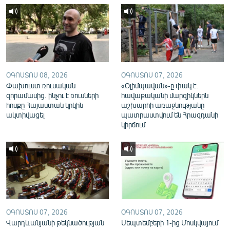
English
Русский
ՀԵՏԵՎԵՔ ՄԵԶ
ՕԳՈՍՏՈՍ 08, 2026
ՕԳՈՍՏՈՍ 07, 2026
Փախուստ ռուսական
«Օլիմպավան»-ը փակ է.
զորամասից. ինչու է ռուսների
հավաքականի մարզիկներն
հոսքը Հայաստան կրկին
աշխարհի առաջնությանը
ակտիվացել
պատրաստվում են Հրազդանի
«Ազատության» բոլոր կայքերը
կիրճում
ՕԳՈՍՏՈՍ 07, 2026
ՕԳՈՍՏՈՍ 07, 2026
Վարդևանյանի թեկնածության
Սեպտեմբերի 1-ից Մոսկվայում