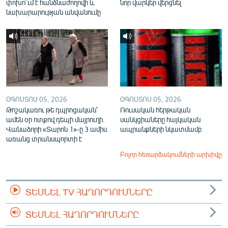
փոխո՞ւմ է հանձնաժողովի և
նոր վարկեր վերցնել
նախարարության անվանումը
ՕԳՈՍՏՈՍ 05, 2026
ՕԳՈՍՏՈՍ 05, 2026
Թոշակառու թե դպրոցական՝
Ռուսական հերթական
ամեն օր ոտքով դեպի մայրուղի.
սանկցիաները հայկական
Վանաձորի «Տարոն 1»-ը 3 ամիս
ապրանքների նկատմամբ
առանց տրանսպորտի է
Բոլոր հեռարձակումների արխիվը
ՏԵՍՆԵԼ TV ՀԱՂՈՐԴՈՒՄՆԵՐԸ
ՏԵՍՆԵԼ ՀԱՂՈՐԴՈՒՄՆԵՐԸ