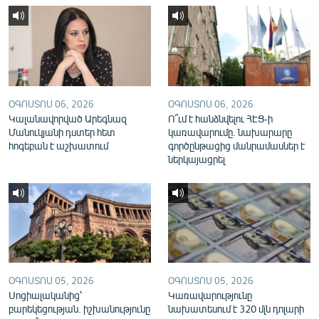
English
Русский
ՀԵՏԵՎԵՔ ՄԵԶ
ՕԳՈՍՏՈՍ 06, 2026
ՕԳՈՍՏՈՍ 06, 2026
Կալանավորված Արեգնազ
Ո՞ւմ է հանձնվելու ՀԷՑ-ի
Մանուկյանի դստեր հետ
կառավարումը. նախարարը
հոգեբան է աշխատում
գործընթացից մանրամասներ է
ներկայացրել
«Ազատության» բոլոր կայքերը
ՕԳՈՍՏՈՍ 05, 2026
ՕԳՈՍՏՈՍ 05, 2026
Սոցիալականից՝
Կառավարությունը
բարեկեցության. իշխանությունը
նախատեսում է 320 մլն դոլարի