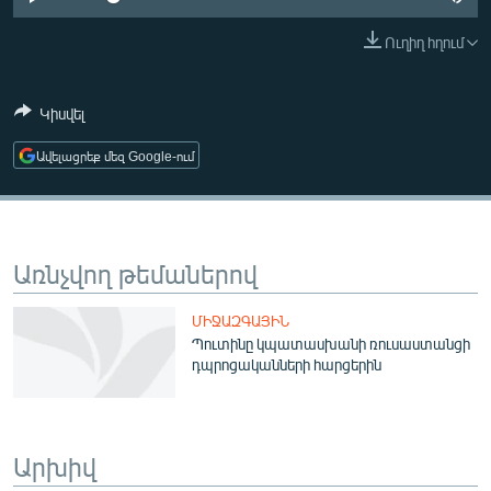
ՄԻՋԱԶԳԱՅԻՆ
Ուղիղ հղում
ՄՇԱԿՈՒՅԹ
ՍՊՈՐՏ
Կիսվել
ՄԵԿՆԱԲԱՆՈՒԹՅՈՒՆ
Ավելացրեք մեզ Google-ում
ՏՏ ԵՒ ԻՆՏԵՐՆԵՏ
ԿՈՐՈՆԱՎԻՐՈՒՍ
ԱՐԽԻՎ
Առնչվող թեմաներով
ՏԵՍԱՆՅՈՒԹԵՐ
ՄԻՋԱԶԳԱՅԻՆ
ԲԱՆԱՎԵՃ
Պուտինը կպատասխանի ռուսաստանցի
դպրոցականների հարցերին
ՁԳՏԵԼՈՎ ԼԱՎԱԳՈՒՅՆԻՆ
ՓՈԴՔԱՍԹ
Արխիվ
Հայերեն