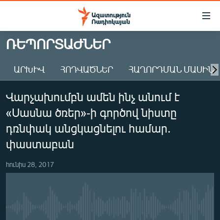
Մատչելիության
հղումներ
Անցնել
ՌԵՊՈՐՏԱԺՆԵՐ
հիմնական
ԱԶԱՏՈՒԹՅՈՒՆ TV
բովանդակությանը
ԱՐԽԻՎ
ՀՈԴՎԱԾՆԵՐ
ՀԱՂՈՐԴՄԱՆ ՄԱՍԻՆ
ՀԱՅԱՍՏԱՆ
Անցնել
հիմնական
ՔԱՂԱՔԱԿԱՆ
Վարչախումբն ամեն ինչ անում է
մենյուին
ԸՆՏՐՈՒԹՅՈՒՆՆԵՐ 2026
Որոնում
«Սասնա ծռեր»-ի գործով նիստը
ԻՐԱՎՈՒՆՔ
դռնփակ անցկացնելու համար.
ՀԱՍԱՐԱԿՈՒԹՅՈՒՆ
փաստաբան
ՏՆՏԵՍՈՒԹՅՈՒՆ
հունիս 28, 2017
ՂԱՐԱԲԱՂ
ՊԱՏԵՐԱԶՄԻ 6 ՇԱԲԱԹՆԵՐԸ
ՏԱՐԱԾԱՇՐՋԱՆ
No media source currently available