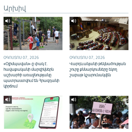
English
Արխիվ
Русский
ՀԵՏԵՎԵՔ ՄԵԶ
ՕԳՈՍՏՈՍ 07, 2026
ՕԳՈՍՏՈՍ 07, 2026
«Օլիմպավան»-ը փակ է.
Վարդևանյանի թեկնածության
հավաքականի մարզիկներն
շուրջ քննարկումները եկող
«Ազատության» բոլոր կայքերը
աշխարհի առաջնությանը
շաբաթ կշարունակվեն
պատրաստվում են Հրազդանի
կիրճում