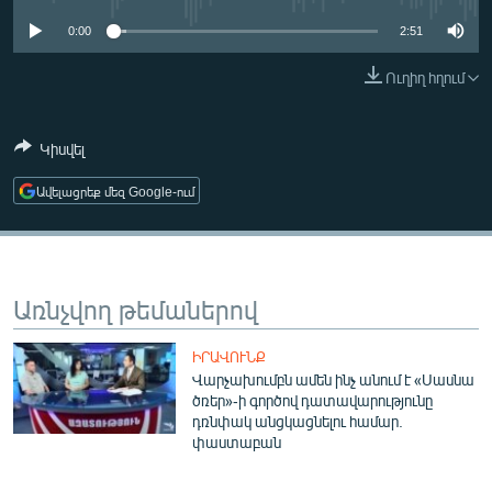
ՄԻՋԱԶԳԱՅԻՆ
0:00
2:51
ՄՇԱԿՈՒՅԹ
Ուղիղ հղում
ՍՊՈՐՏ
ՄԵԿՆԱԲԱՆՈՒԹՅՈՒՆ
Կիսվել
ՏՏ ԵՒ ԻՆՏԵՐՆԵՏ
Ավելացրեք մեզ Google-ում
ԿՈՐՈՆԱՎԻՐՈՒՍ
ԱՐԽԻՎ
ՏԵՍԱՆՅՈՒԹԵՐ
Առնչվող թեմաներով
ԲԱՆԱՎԵՃ
ԻՐԱՎՈՒՆՔ
ՁԳՏԵԼՈՎ ԼԱՎԱԳՈՒՅՆԻՆ
Վարչախումբն ամեն ինչ անում է «Սասնա
ծռեր»-ի գործով դատավարությունը
ՓՈԴՔԱՍԹ
դռնփակ անցկացնելու համար.
փաստաբան
Հայերեն