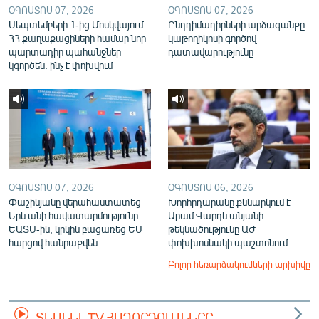
ՕԳՈՍՏՈՍ 07, 2026
ՕԳՈՍՏՈՍ 07, 2026
Սեպտեմբերի 1-ից Մոսկվայում
Ընդդիմադիրների արձագանքը
ՀՀ քաղաքացիների համար նոր
կաթողիկոսի գործով
պարտադիր պահանջներ
դատավարությունը
կգործեն. ինչ է փոխվում
ՕԳՈՍՏՈՍ 07, 2026
ՕԳՈՍՏՈՍ 06, 2026
Փաշինյանը վերահաստատեց
Խորհրդարանը քննարկում է
Երևանի հավատարմությունը
Արամ Վարդևանյանի
ԵԱՏՄ-ին, կրկին բացառեց ԵՄ
թեկնածությունը ԱԺ
հարցով հանրաքվեն
փոխխոսնակի պաշտոնում
Բոլոր հեռարձակումների արխիվը
ՏԵՍՆԵԼ TV ՀԱՂՈՐԴՈՒՄՆԵՐԸ