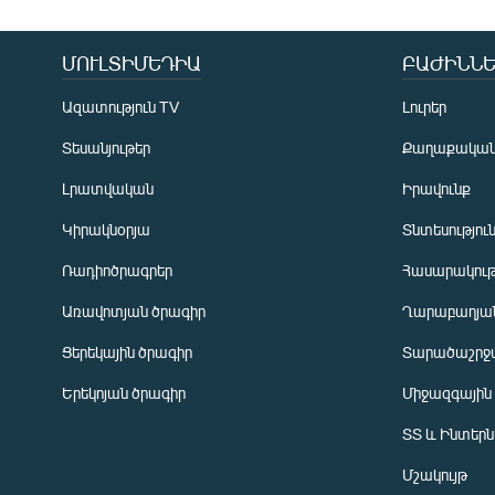
ՄՈՒԼՏԻՄԵԴԻԱ
ԲԱԺԻՆՆԵ
Ազատություն TV
Լուրեր
Տեսանյութեր
Քաղաքակա
Լրատվական
Իրավունք
Կիրակնօրյա
Տնտեսությու
Ռադիոծրագրեր
Հասարակութ
Առավոտյան ծրագիր
Ղարաբաղյան
Ցերեկային ծրագիր
Տարածաշրջ
Հայերեն
Երեկոյան ծրագիր
Միջազգային
English
ՏՏ և Ինտեր
Русский
Մշակույթ