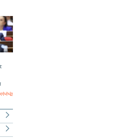
է
մ
արխիվը