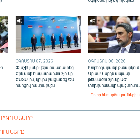
ՕԳՈՍՏՈՍ 07, 2026
ՕԳՈՍՏՈՍ 06, 2026
քը
Փաշինյանը վերահաստատեց
Խորհրդարանը քննարկում 
Երևանի հավատարմությունը
Արամ Վարդևանյանի
ԵԱՏՄ-ին, կրկին բացառեց ԵՄ
թեկնածությունը ԱԺ
հարցով հանրաքվեն
փոխխոսնակի պաշտոնու
Բոլոր հեռարձակումների 
ՈՐԴՈՒՄՆԵՐԸ
ԴՈՒՄՆԵՐԸ