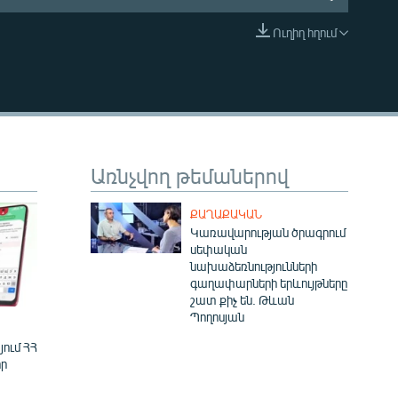
Ուղիղ հղում
EMBED
Առնչվող թեմաներով
ՔԱՂԱՔԱԿԱՆ
Կառավարության ծրագրում
սեփական
նախաձեռնությունների
գաղափարների երևույթները
շատ քիչ են. Թևան
Պողոսյան
ում ՀՀ
ր