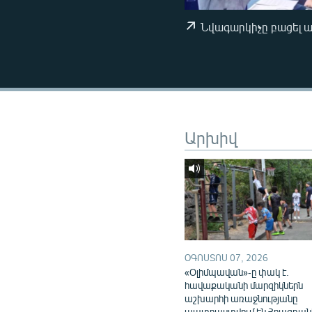
ՄԻՋԱԶԳԱՅԻՆ
ՄՇԱԿՈՒՅԹ
Նվագարկիչը բացել 
ՍՊՈՐՏ
ՄԵԿՆԱԲԱՆՈՒԹՅՈՒՆ
ՏՏ ԵՒ ԻՆՏԵՐՆԵՏ
ԿՈՐՈՆԱՎԻՐՈՒՍ
Արխիվ
ԱՐԽԻՎ
ՏԵՍԱՆՅՈՒԹԵՐ
ԲԱՆԱՎԵՃ
ՁԳՏԵԼՈՎ ԼԱՎԱԳՈՒՅՆԻՆ
ՓՈԴՔԱՍԹ
ՕԳՈՍՏՈՍ 07, 2026
«Օլիմպավան»-ը փակ է.
հավաքականի մարզիկներն
աշխարհի առաջնությանը
պատրաստվում են Հրազդան