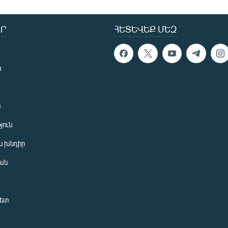
Ր
ՀԵՏԵՎԵՔ ՄԵԶ
ն
ն
յուն
 խնդիր
ան
նետ