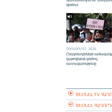
կիրճում
ՕԳՈՍՏՈՍ 07, 2026
Ընդդիմադիրների արձագան
կաթողիկոսի գործով
դատավարությունը
ՏԵՍՆԵԼ TV ՀԱՂ
ՏԵՍՆԵԼ ՀԱՂՈՐ