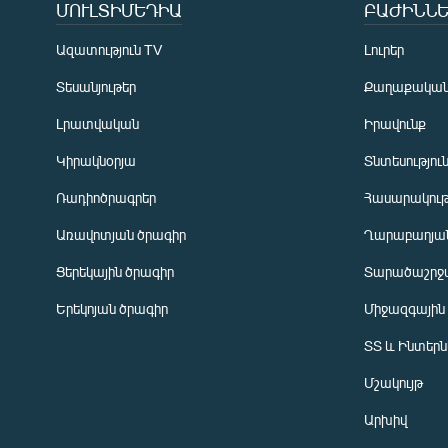
ՄՈՒԼՏԻՄԵԴԻԱ
ԲԱԺԻՆՆԵ
Ազատություն TV
Լուրեր
Տեսանյութեր
Քաղաքակա
Լրատվական
Իրավունք
Կիրակնօրյա
Տնտեսությու
Ռադիոծրագրեր
Հասարակութ
Առավոտյան ծրագիր
Ղարաբաղյան
Ցերեկային ծրագիր
Տարածաշրջ
Հայերեն
Երեկոյան ծրագիր
Միջազգային
English
ՏՏ և Ինտեր
Русский
Մշակույթ
ՀԵՏԵՎԵՔ ՄԵԶ
Արխիվ