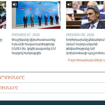
ՕԳՈՍՏՈՍ 07, 2026
ՕԳՈՍՏՈՍ 06, 2026
քը
Փաշինյանը վերահաստատեց
Խորհրդարանը քննարկում 
Երևանի հավատարմությունը
Արամ Վարդևանյանի
ԵԱՏՄ-ին, կրկին բացառեց ԵՄ
թեկնածությունը ԱԺ
հարցով հանրաքվեն
փոխխոսնակի պաշտոնու
Բոլոր հեռարձակումների 
ՈՐԴՈՒՄՆԵՐԸ
ԴՈՒՄՆԵՐԸ