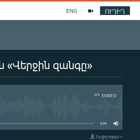
ՈՒՂԻՂ
ENG
ն «Վերջին զանգը»
EMBED
ble
4:04
Ուղիղ հղում