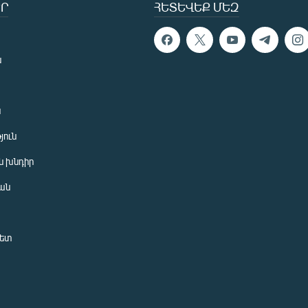
Ր
ՀԵՏԵՎԵՔ ՄԵԶ
ն
ն
յուն
 խնդիր
ան
նետ