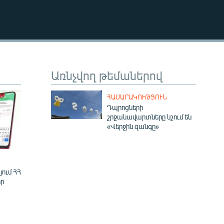
EMBED
Առնչվող թեմաներով
ՀԱՍԱՐԱԿՈՒԹՅՈՒՆ
Դպրոցների
շրջանավարտները նշում են
«Վերջին զանգը»
ում ՀՀ
ր