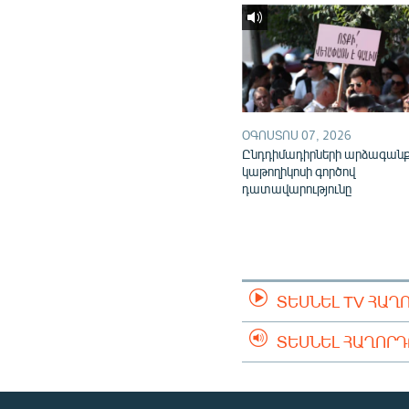
ՕԳՈՍՏՈՍ 07, 2026
Ընդդիմադիրների արձագան
կաթողիկոսի գործով
դատավարությունը
ՏԵՍՆԵԼ TV ՀԱՂ
ՏԵՍՆԵԼ ՀԱՂՈՐ