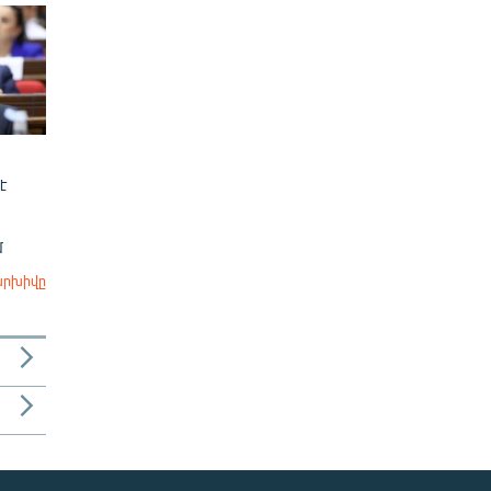
է
մ
արխիվը