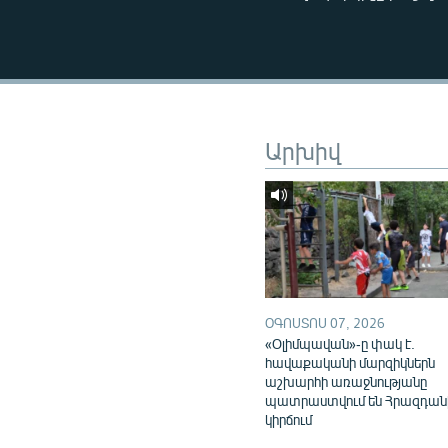
ՄԻՋԱԶԳԱՅԻՆ
ՄՇԱԿՈՒՅԹ
ՍՊՈՐՏ
ՄԵԿՆԱԲԱՆՈՒԹՅՈՒՆ
Արխիվ
ՏՏ ԵՒ ԻՆՏԵՐՆԵՏ
ԿՈՐՈՆԱՎԻՐՈՒՍ
ԱՐԽԻՎ
ՏԵՍԱՆՅՈՒԹԵՐ
ԲԱՆԱՎԵՃ
ՕԳՈՍՏՈՍ 07, 2026
ՁԳՏԵԼՈՎ ԼԱՎԱԳՈՒՅՆԻՆ
«Օլիմպավան»-ը փակ է.
ՓՈԴՔԱՍԹ
հավաքականի մարզիկներն
աշխարհի առաջնությանը
պատրաստվում են Հրազդան
կիրճում