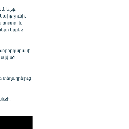
մ, Ալեք
ալիք չունի,
 բոլորը, և
ները երբեք
ր խորհրդարանի
րավված
 տեղադրելուց
անքի,