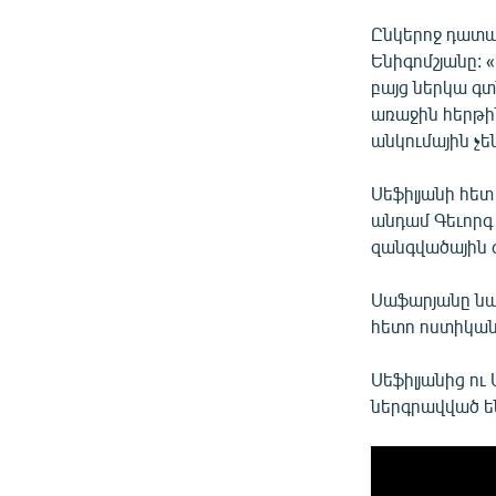
Ընկերոջ դատա
Ենիգոմշյանը: 
բայց ներկա գտն
առաջին հերթին
անկումային չեն
Սեֆիլյանի հետ
անդամ Գեւորգ
զանգվածային 
Սաֆարյանը նա
հետո ոստիկան
Սեֆիլյանից ու
ներգրավված են