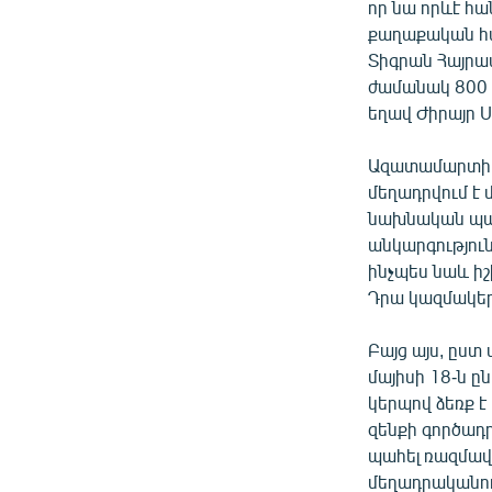
որ նա որևէ հա
քաղաքական հ
Տիգրան Հայրա
ժամանակ 800 
եղավ Ժիրայր 
Ազատամարտիկ,
մեղադրվում է 
նախնական պայ
անկարգություն
ինչպես նաև իշ
Դրա կազմակե
Բայց այս, ըստ
մայիսի 18-ն 
կերպով ձեռք է
զենքի գործադր
պահել ռազմավա
մեղադրականում