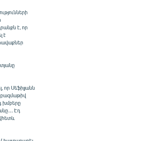
ությունների
ի
անքն է, որ
լ է
 հավաքներ
ետյանը
 որ Սեֆիլյանն
ը բազմաթիվ
էդ խմբերը
նը․․․ Էդ
ովհետև
մ հայտարարել