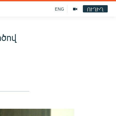
ՈՒՂԻՂ
ENG
րծով