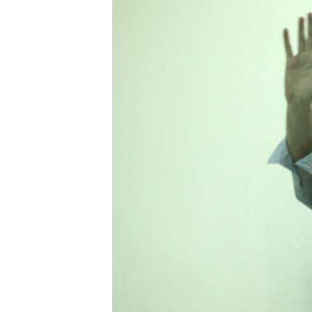
ՄԻՋԱԶԳԱՅԻՆ
ՄՇԱԿՈՒՅԹ
ՍՊՈՐՏ
ՄԵԿՆԱԲԱՆՈՒԹՅՈՒՆ
ՏՏ ԵՒ ԻՆՏԵՐՆԵՏ
ԿՈՐՈՆԱՎԻՐՈՒՍ
ԱՐԽԻՎ
ՏԵՍԱՆՅՈՒԹԵՐ
ԲԱՆԱՎԵՃ
ՁԳՏԵԼՈՎ ԼԱՎԱԳՈՒՅՆԻՆ
ՓՈԴՔԱՍԹ