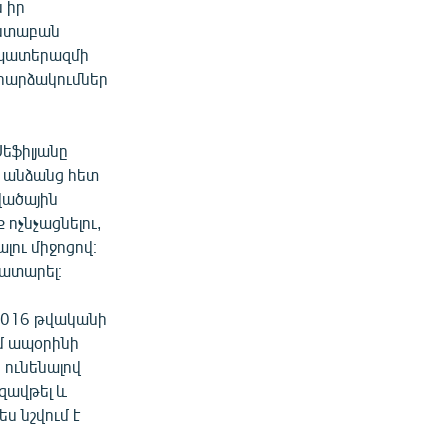
 իր
աստաբան
ն պատերազմի
 հարձակումներ
եֆիլյանը
բ անձանց հետ
վածային
 ոչնչացնելու,
լու միջոցով։
ատարել։
 2016 թվականի
մ ապօրինի
 ունենալով
զավթել և
ս նշվում է