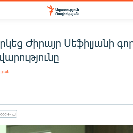
րկեց Ժիրայր Սեֆիլյանի գո
արությունը
րյան
oogle-ում