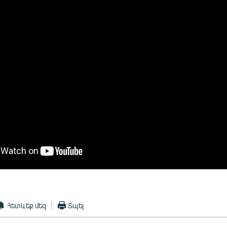
Հետևեք մեզ
Տպել