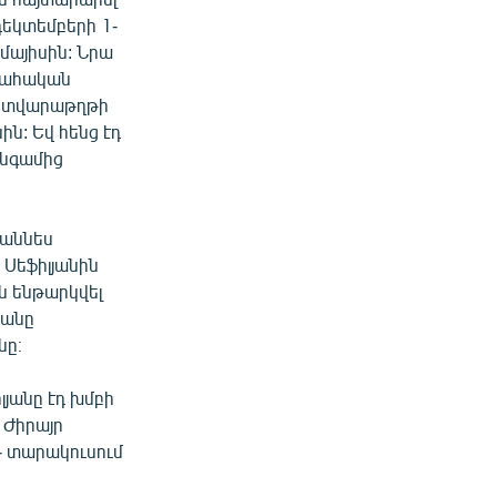
դեկտեմբերի 1-
 մայիսին: Նրա
ատահական
 ստվարաթղթի
ին: Եվ հենց էդ
անգամից
հաննես
 Սեֆիլյանին
ն ենթարկվել
յանը
նը։
լյանը էդ խմբի
ն Ժիրայր
 - տարակուսում