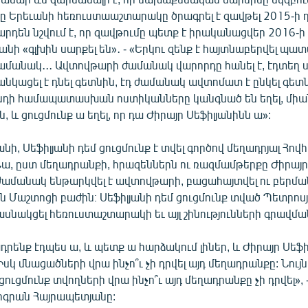
անը Երեւանի հեռուստաաշտարակը ծրագրել է զավթել 2015-ի 
 արդեն նշվում է, որ զավթումը պետք է իրականացվեր 2016-ի
յանի «գլխին սարքել են»․ - «Երկու զենք է հայտնաբերվել պ
մանակ․․․ Ավտովթարի ժամանակ վարորդը հանել է, էդտեղ
ցանկացել է դնել գետնին, էդ ժամանակ ավտոմատ է ընկել գետն
դի համապատասխան ոստիկանները կանգնած են եղել, մի
, և ցուցմունք ա եղել, որ դա Ժիրայր Սեֆիլյանինն ա»:
, Սեֆիլյանի դեմ ցուցմունք է տվել գործով մեղադրյալ Հով
ա, ըստ մեղադրանքի, հրազեններն ու ռազմամթերքը Ժիրայր
 ժամանակ ենթարկվել է ավտովթարի, բացահայտվել ու բերմա
ն Մաշտոցի բաժին։ Սեֆիլյանի դեմ ցուցմունք տված Պետրոս
ասնակցել հեռուստաշտարակի եւ այլ շինությունների գրավմա
րենք էդպես ա, և պետք ա հարձակում լիներ, և Ժիրայր Սեֆի
Իսկ մնացածների վրա ինչո՞ւ չի դրվել այդ մեղադրանքը: Նույ
 ցուցմունք տվողների վրա ինչո՞ւ այդ մեղադրանքը չի դրվել»,
գրան Հայրապետյանը: