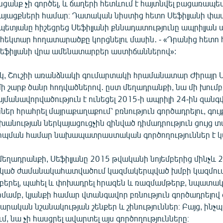
նցանք չի գործել, և ճաղերի հետևում է հայտնվել բացառապես
այացքների համար։ Դատական նիստից հետո Սեֆիլյանի փ
պետյանը հիշեցրեց Սեֆիլյանի քննադատությունը ապրիլյա
հեկտար հողատարածքը կորցնելու մասին․ - «Դրանից հետո
Սեֆիլյանի վրա ամենատարբեր աստիճաններով»:
 Շուշիի առանձնակի գումարտակի հրամանատար Ժիրայր Ս
մի շարք ծանր հոդվածներով․ ըստ մեղադրանքի, նա մի խում
մանավորվածություն է ունեցել 2015-ի ապրիլի 24-ին զանգ
ներ հրահրել մայրաքաղաքում՝ բռնություն գործադրելու, գույք
խանության ներկայացուցչին զինված դիմադրություն ցույց տա
րպման համար նախապատրաստական գործողություններ է կ
 մեղադրանքի, Սեֆիլյանը 2015 թվականի նոյեմբերից մինչև
ընկած ժամանակահատվածում կազմակերպված խմբի կազմու
 բերել, պահել և փոխադրել հրազեն և ռազմամթերք, նպատակ
մամբ, կյանքի համար վտանգավոր բռնություն գործադրելով 
րական նշանակության շենքեր և շինություններ։ Բայց, ինչպե
, նա չի հասցրել ավարտել այս գործողությունները։