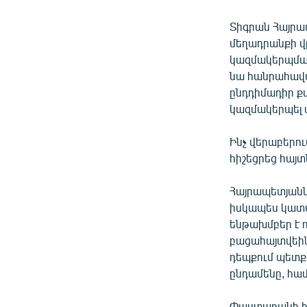
Տիգրան Հայրապ
մեղադրանքի վր
կազմակերպման
նա հանրահավաք
ընդդիմադիր ք
կազմակերպել ա
Ինչ վերաբերու
հիշեցրեց հայտ
Հայրապետյանն
իսկապես կատար
ենթախմբեր է ո
բացահայտվեին:
դեպքում պետք
ընդամենը, համ
Փաստաբանի հա