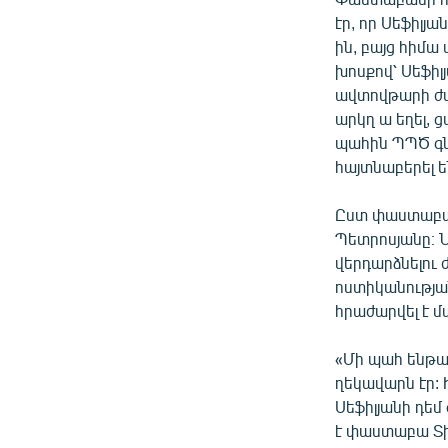
էր, որ Սեֆիլյ
ին, բայց հիմա
խոսքով՝ Սեֆիլ
ավտովթարի ժա
արկղ ա եղել, 
պահին ՊՊԾ գն
հայտնաբերել են
Ըստ փաստաբանի
Պետրոսյանը։ Ն
վերդարձնելու
ոստիկանությա
հրաժարվել է մ
«Մի պահ ենթադ
ղեկավարն էր: 
Սեֆիլյանի դեմ
է փաստաբա Տի