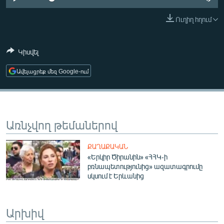
ՄԻՋԱԶԳԱՅԻՆ
Ուղիղ հղում
ՄՇԱԿՈՒՅԹ
ՍՊՈՐՏ
Կիսվել
ՄԵԿՆԱԲԱՆՈՒԹՅՈՒՆ
Ավելացրեք մեզ Google-ում
ՏՏ ԵՒ ԻՆՏԵՐՆԵՏ
ԿՈՐՈՆԱՎԻՐՈՒՍ
ԱՐԽԻՎ
Առնչվող թեմաներով
ՏԵՍԱՆՅՈՒԹԵՐ
ՔԱՂԱՔԱԿԱՆ
ԲԱՆԱՎԵՃ
«Երկիր Ծիրանին» «ՀՀԿ-ի
բռնապետությունից» ազատագրումը
ՁԳՏԵԼՈՎ ԼԱՎԱԳՈՒՅՆԻՆ
սկսում է Երևանից
ՓՈԴՔԱՍԹ
Արխիվ
Հայերեն