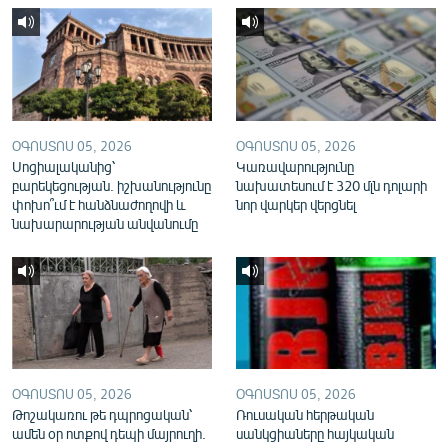
English
Русский
ՀԵՏԵՎԵՔ ՄԵԶ
ՕԳՈՍՏՈՍ 05, 2026
ՕԳՈՍՏՈՍ 05, 2026
Սոցիալականից՝
Կառավարությունը
բարեկեցության. իշխանությունը
նախատեսում է 320 մլն դոլարի
փոխո՞ւմ է հանձնաժողովի և
նոր վարկեր վերցնել
նախարարության անվանումը
«Ազատության» բոլոր կայքերը
ՕԳՈՍՏՈՍ 05, 2026
ՕԳՈՍՏՈՍ 05, 2026
Թոշակառու թե դպրոցական՝
Ռուսական հերթական
ամեն օր ոտքով դեպի մայրուղի.
սանկցիաները հայկական