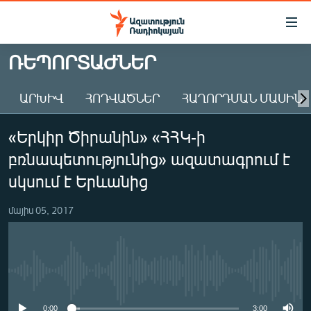
Մատչելիության
հղումներ
Անցնել
ՌԵՊՈՐՏԱԺՆԵՐ
հիմնական
ԱԶԱՏՈՒԹՅՈՒՆ TV
բովանդակությանը
ԱՐԽԻՎ
ՀՈԴՎԱԾՆԵՐ
ՀԱՂՈՐԴՄԱՆ ՄԱՍԻՆ
ՀԱՅԱՍՏԱՆ
Անցնել
հիմնական
ՔԱՂԱՔԱԿԱՆ
«Երկիր Ծիրանին» «ՀՀԿ-ի
մենյուին
ԸՆՏՐՈՒԹՅՈՒՆՆԵՐ 2026
Որոնում
բռնապետությունից» ազատագրում է
ԻՐԱՎՈՒՆՔ
սկսում է Երևանից
ՀԱՍԱՐԱԿՈՒԹՅՈՒՆ
մայիս 05, 2017
ՏՆՏԵՍՈՒԹՅՈՒՆ
ՂԱՐԱԲԱՂ
ՊԱՏԵՐԱԶՄԻ 6 ՇԱԲԱԹՆԵՐԸ
No media source currently available
ՏԱՐԱԾԱՇՐՋԱՆ
0:00
3:00