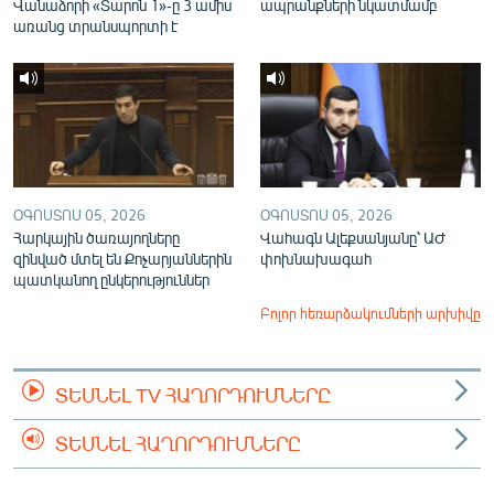
Վանաձորի «Տարոն 1»-ը 3 ամիս
ապրանքների նկատմամբ
առանց տրանսպորտի է
ՕԳՈՍՏՈՍ 05, 2026
ՕԳՈՍՏՈՍ 05, 2026
Հարկային ծառայողները
Վահագն Ալեքսանյանը՝ ԱԺ
զինված մտել են Քոչարյաններին
փոխնախագահ
պատկանող ընկերություններ
Բոլոր հեռարձակումների արխիվը
ՏԵՍՆԵԼ TV ՀԱՂՈՐԴՈՒՄՆԵՐԸ
ՏԵՍՆԵԼ ՀԱՂՈՐԴՈՒՄՆԵՐԸ