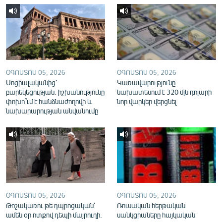
English
Русский
ՀԵՏԵՎԵՔ ՄԵԶ
ՕԳՈՍՏՈՍ 05, 2026
ՕԳՈՍՏՈՍ 05, 2026
Սոցիալականից՝
Կառավարությունը
բարեկեցության. իշխանությունը
նախատեսում է 320 մլն դոլարի
փոխո՞ւմ է հանձնաժողովի և
նոր վարկեր վերցնել
նախարարության անվանումը
«Ազատության» բոլոր կայքերը
ՕԳՈՍՏՈՍ 05, 2026
ՕԳՈՍՏՈՍ 05, 2026
Թոշակառու թե դպրոցական՝
Ռուսական հերթական
ամեն օր ոտքով դեպի մայրուղի.
սանկցիաները հայկական