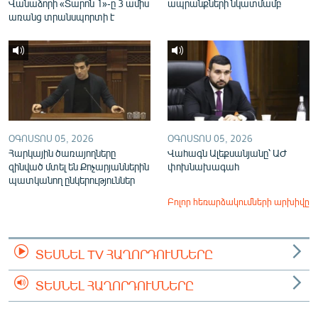
Վանաձորի «Տարոն 1»-ը 3 ամիս
ապրանքների նկատմամբ
առանց տրանսպորտի է
ՕԳՈՍՏՈՍ 05, 2026
ՕԳՈՍՏՈՍ 05, 2026
Հարկային ծառայողները
Վահագն Ալեքսանյանը՝ ԱԺ
զինված մտել են Քոչարյաններին
փոխնախագահ
պատկանող ընկերություններ
Բոլոր հեռարձակումների արխիվը
ՏԵՍՆԵԼ TV ՀԱՂՈՐԴՈՒՄՆԵՐԸ
ՏԵՍՆԵԼ ՀԱՂՈՐԴՈՒՄՆԵՐԸ