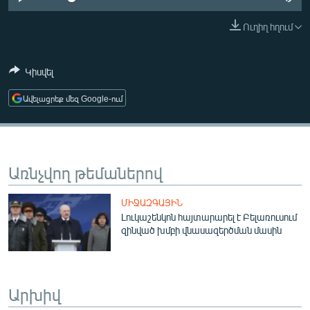
ՄԻՋԱԶԳԱՅԻՆ
Ուղիղ հղում
ՄՇԱԿՈՒՅԹ
ՍՊՈՐՏ
Կիսվել
ՄԵԿՆԱԲԱՆՈՒԹՅՈՒՆ
Ավելացրեք մեզ Google-ում
ՏՏ ԵՒ ԻՆՏԵՐՆԵՏ
ԿՈՐՈՆԱՎԻՐՈՒՍ
ԱՐԽԻՎ
Առնչվող թեմաներով
ՏԵՍԱՆՅՈՒԹԵՐ
ՄԻՋԱԶԳԱՅԻՆ
ԲԱՆԱՎԵՃ
Լուկաշենկոն հայտարարել է Բելառուսում
զինված խմբի վնասազերծման մասին
ՁԳՏԵԼՈՎ ԼԱՎԱԳՈՒՅՆԻՆ
ՓՈԴՔԱՍԹ
Արխիվ
Հայերեն