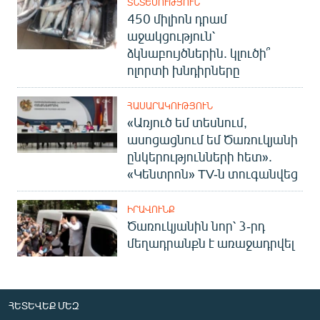
ՏՆՏԵՍՈՒԹՅՈՒՆ
450 միլիոն դրամ
աջակցություն՝
ձկնաբույծներին. կլուծի՞
ոլորտի խնդիրները
ՀԱՍԱՐԱԿՈՒԹՅՈՒՆ
«Առյուծ եմ տեսնում,
ասոցացնում եմ Ծառուկյանի
ընկերությունների հետ».
«Կենտրոն» TV-ն տուգանվեց
ԻՐԱՎՈՒՆՔ
Ծառուկյանին նոր՝ 3-րդ
մեղադրանքն է առաջադրվել
ՀԵՏԵՎԵՔ ՄԵԶ