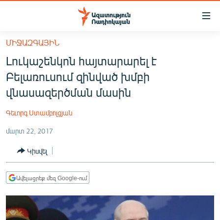
Մատչելիության
հղումներ
Անցնել
ՄԻՋԱԶԳԱՅԻՆ
հիմնական
ԱԶԱՏՈՒԹՅՈՒՆ TV
Լուկաշենկոն հայտարարել է
բովանդակությանը
ՀԱՅԱՍՏԱՆ
Անցնել
Բելառուսում զինված խմբի
հիմնական
ՔԱՂԱՔԱԿԱՆ
վնասազերծման մասին
մենյուին
ԸՆՏՐՈՒԹՅՈՒՆՆԵՐ 2026
Որոնում
Գեւորգ Ստամբոլցյան
ԻՐԱՎՈՒՆՔ
մարտ 22, 2017
ՀԱՍԱՐԱԿՈՒԹՅՈՒՆ
Կիսվել
ՏՆՏԵՍՈՒԹՅՈՒՆ
ՂԱՐԱԲԱՂ
Ավելացրեք մեզ Google-ում
ՊԱՏԵՐԱԶՄԻ 6 ՇԱԲԱԹՆԵՐԸ
ՏԱՐԱԾԱՇՐՋԱՆ