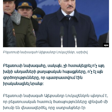
ՄԻՋԱԶԳԱՅԻՆ
ՄՇԱԿՈՒՅԹ
ՍՊՈՐՏ
ՄԵԿՆԱԲԱՆՈՒԹՅՈՒՆ
ՏՏ ԵՒ ԻՆՏԵՐՆԵՏ
ԿՈՐՈՆԱՎԻՐՈՒՍ
Բելառուսի նախագահ Ալեքսանդր Լուկաշենկո, արխիվ
ԱՐԽԻՎ
Բելառուսի նախագահը, սակայն, չի հստակեցրել ո՛չ այդ
ՏԵՍԱՆՅՈՒԹԵՐ
խմբի անդամների քաղաքական հայացքները, ո՛չ էլ այն
ԲԱՆԱՎԵՃ
գործողությունները, որ պատրաստվում էին
իրականացնել նրանք:
ՁԳՏԵԼՈՎ ԼԱՎԱԳՈՒՅՆԻՆ
ՓՈԴՔԱՍԹ
Բելառուսի նախագահ Ալեքսանդր Լուկաշենկոն պնդում է,
որ բելառուսական հատուկ ծառայությունները զինված մի
խումբ են վնասազերծել, որը սադրանքներ էր
Հայերեն