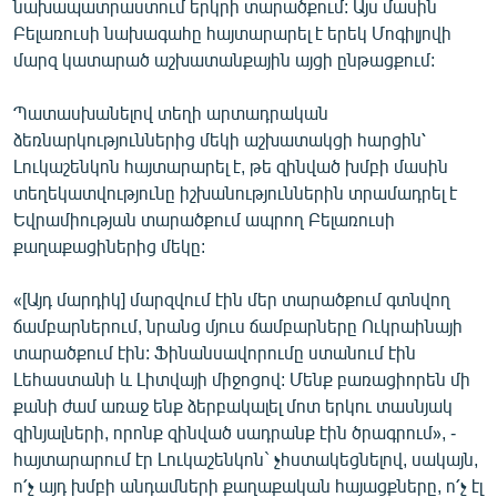
նախապատրաստում երկրի տարածքում: Այս մասին
English
Բելառուսի նախագահը հայտարարել է երեկ Մոգիլյովի
մարզ կատարած աշխատանքային այցի ընթացքում:
Русский
Պատասխանելով տեղի արտադրական
ՀԵՏԵՎԵՔ ՄԵԶ
ձեռնարկություններից մեկի աշխատակցի հարցին՝
Լուկաշենկոն հայտարարել է, թե զինված խմբի մասին
տեղեկատվությունը իշխանություններին տրամադրել է
Եվրամիության տարածքում ապրող Բելառուսի
քաղաքացիներից մեկը:
«Ազատության» բոլոր կայքերը
«[Այդ մարդիկ] մարզվում էին մեր տարածքում գտնվող
ճամբարներում, նրանց մյուս ճամբարները Ուկրաինայի
տարածքում էին: Ֆինանսավորումը ստանում էին
Լեհաստանի և Լիտվայի միջոցով: Մենք բառացիորեն մի
քանի ժամ առաջ ենք ձերբակալել մոտ երկու տասնյակ
զինյալների, որոնք զինված սադրանք էին ծրագրում», -
հայտարարում էր Լուկաշենկոն` չհստակեցնելով, սակայն,
ո՛չ այդ խմբի անդամների քաղաքական հայացքները, ո՛չ էլ