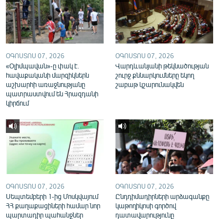
English
Русский
ՀԵՏԵՎԵՔ ՄԵԶ
ՕԳՈՍՏՈՍ 07, 2026
ՕԳՈՍՏՈՍ 07, 2026
«Օլիմպավան»-ը փակ է.
Վարդևանյանի թեկնածության
հավաքականի մարզիկներն
շուրջ քննարկումները եկող
աշխարհի առաջնությանը
շաբաթ կշարունակվեն
պատրաստվում են Հրազդանի
կիրճում
«Ազատության» բոլոր կայքերը
ՕԳՈՍՏՈՍ 07, 2026
ՕԳՈՍՏՈՍ 07, 2026
Սեպտեմբերի 1-ից Մոսկվայում
Ընդդիմադիրների արձագանքը
ՀՀ քաղաքացիների համար նոր
կաթողիկոսի գործով
պարտադիր պահանջներ
դատավարությունը