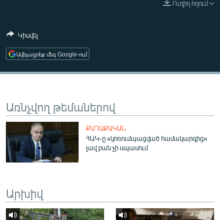
Ուղիղ հղում
ՄԻՋԱԶԳԱՅԻՆ
ՄՇԱԿՈՒՅԹ
Կիսվել
ՍՊՈՐՏ
Ավելացրեք մեզ Google-ում
ՄԵԿՆԱԲԱՆՈՒԹՅՈՒՆ
ՏՏ ԵՒ ԻՆՏԵՐՆԵՏ
ԿՈՐՈՆԱՎԻՐՈՒՍ
Առնչվող թեմաներով
ԱՐԽԻՎ
ՔԱՂԱՔԱԿԱՆ
ՏԵՍԱՆՅՈՒԹԵՐ
ՀԱԿ-ը «կոռումպացված համակարգից»
լավ բան չի սպասում
ԲԱՆԱՎԵՃ
ՁԳՏԵԼՈՎ ԼԱՎԱԳՈՒՅՆԻՆ
ՓՈԴՔԱՍԹ
Արխիվ
Հայերեն