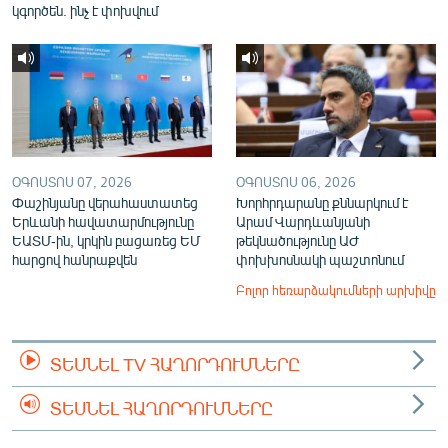
կգործեն. ինչ է փոխվում
ՕԳՈՍՏՈՍ 07, 2026
ՕԳՈՍՏՈՍ 06, 2026
Փաշինյանը վերահաստատեց
Խորհրդարանը քննարկում է
Երևանի հավատարմությունը
Արամ Վարդևանյանի
ԵԱՏՄ-ին, կրկին բացառեց ԵՄ
թեկնածությունը ԱԺ
հարցով հանրաքվեն
փոխխոսնակի պաշտոնում
Բոլոր հեռարձակումների արխիվը
ՏԵՍՆԵԼ TV ՀԱՂՈՐԴՈՒՄՆԵՐԸ
ՏԵՍՆԵԼ ՀԱՂՈՐԴՈՒՄՆԵՐԸ