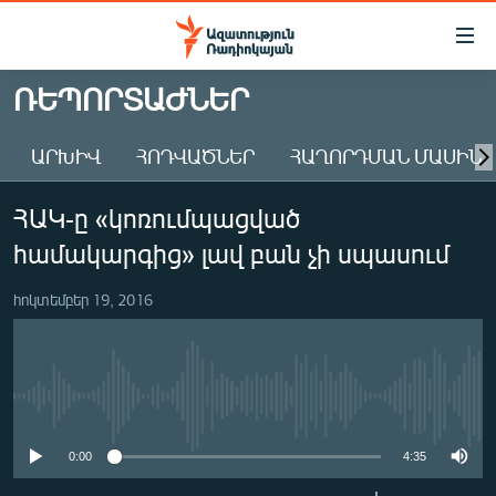
Մատչելիության
հղումներ
Անցնել
ՌԵՊՈՐՏԱԺՆԵՐ
հիմնական
ԱԶԱՏՈՒԹՅՈՒՆ TV
բովանդակությանը
ԱՐԽԻՎ
ՀՈԴՎԱԾՆԵՐ
ՀԱՂՈՐԴՄԱՆ ՄԱՍԻՆ
ՀԱՅԱՍՏԱՆ
Անցնել
հիմնական
ՔԱՂԱՔԱԿԱՆ
ՀԱԿ-ը «կոռումպացված
մենյուին
ԸՆՏՐՈՒԹՅՈՒՆՆԵՐ 2026
Որոնում
համակարգից» լավ բան չի սպասում
ԻՐԱՎՈՒՆՔ
հոկտեմբեր 19, 2016
ՀԱՍԱՐԱԿՈՒԹՅՈՒՆ
ՏՆՏԵՍՈՒԹՅՈՒՆ
ՂԱՐԱԲԱՂ
No media source currently available
ՊԱՏԵՐԱԶՄԻ 6 ՇԱԲԱԹՆԵՐԸ
0:00
4:35
ՏԱՐԱԾԱՇՐՋԱՆ