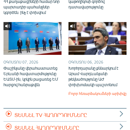
ՀՀ քաղաքացիների համար նոր
կաթողիկոսի գործով
պարտադիր պահանջներ
դատավարությունը
կգործեն. ինչ է փոխվում
ՕԳՈՍՏՈՍ 07, 2026
ՕԳՈՍՏՈՍ 06, 2026
Փաշինյանը վերահաստատեց
Խորհրդարանը քննարկում է
Երևանի հավատարմությունը
Արամ Վարդևանյանի
ԵԱՏՄ-ին, կրկին բացառեց ԵՄ
թեկնածությունը ԱԺ
հարցով հանրաքվեն
փոխխոսնակի պաշտոնում
Բոլոր հեռարձակումների արխիվը
ՏԵՍՆԵԼ TV ՀԱՂՈՐԴՈՒՄՆԵՐԸ
ՏԵՍՆԵԼ ՀԱՂՈՐԴՈՒՄՆԵՐԸ