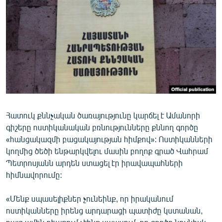
ՄԻՋԱԶԳԱՅԻՆ
ՄՇԱԿՈՒՅԹ
ՍՊՈՐՏ
ՄԵԿՆԱԲԱՆՈՒԹՅՈՒՆ
ՏՏ ԵՒ ԻՆՏԵՐՆԵՏ
ԿՈՐՈՆԱՎԻՐՈՒՍ
Հատուկ քննչական ծառայությունը կարճել է Ամանորի
ԱՐԽԻՎ
գիշերը ոստիկանական բռնությունները քննող գործը
ՏԵՍԱՆՅՈՒԹԵՐ
«հանցակազմի բացակայության հիմքով»: Ոստիկանների
կողմից ծեծի ենթարկվելու մասին բողոք գրած Վահրամ
ԲԱՆԱՎԵՃ
Պետրոսյանն արդեն ստացել էր իրավապահների
ՁԳՏԵԼՈՎ ԼԱՎԱԳՈՒՅՆԻՆ
հիմնավորումը:
ՓՈԴՔԱՍԹ
«Մենք սպասելիքներ չունեինք, որ իրականում
ոստիկանները իրենց արդարացի պատիժը կստանան,
Հայերեն