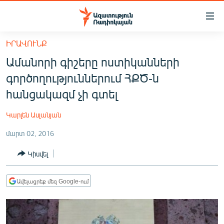
Մատչելիության
հղումներ
Անցնել
ԻՐԱՎՈՒՆՔ
հիմնական
ԱԶԱՏՈՒԹՅՈՒՆ TV
Ամանորի գիշերը ոստիկանների
բովանդակությանը
ՀԱՅԱՍՏԱՆ
Անցնել
գործողություններում ՀՔԾ-ն
հիմնական
ՔԱՂԱՔԱԿԱՆ
հանցակազմ չի գտել
մենյուին
ԸՆՏՐՈՒԹՅՈՒՆՆԵՐ 2026
Որոնում
Կարլեն Ասլանյան
ԻՐԱՎՈՒՆՔ
մարտ 02, 2016
ՀԱՍԱՐԱԿՈՒԹՅՈՒՆ
Կիսվել
ՏՆՏԵՍՈՒԹՅՈՒՆ
ՂԱՐԱԲԱՂ
Ավելացրեք մեզ Google-ում
ՊԱՏԵՐԱԶՄԻ 6 ՇԱԲԱԹՆԵՐԸ
ՏԱՐԱԾԱՇՐՋԱՆ