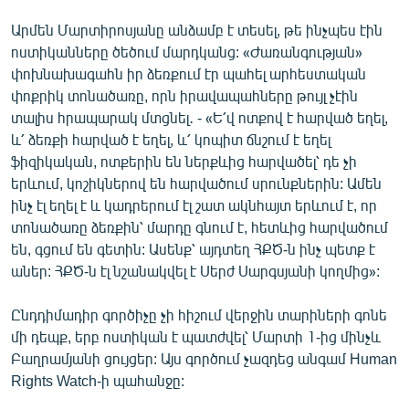
Արմեն Մարտիրոսյանը անձամբ է տեսել, թե ինչպես էին
ոստիկանները ծեծում մարդկանց: «Ժառանգության»
փոխնախագահն իր ձեռքում էր պահել արհեստական
փոքրիկ տոնածառը, որն իրավապահները թույլ չէին
տալիս հրապարակ մտցնել․ - «Ե՛վ ոտքով է հարված եղել,
և՛ ձեռքի հարված է եղել, և՛ կոպիտ ճնշում է եղել
ֆիզիկական, ոտքերին են ներքևից հարվածել՝ դե չի
երևում, կոշիկներով են հարվածում սրունքներին: Ամեն
ինչ էլ եղել է և կադրերում էլ շատ ակնհայտ երևում է, որ
տոնածառը ձեռքին՝ մարդը գնում է, հետևից հարվածում
են, գցում են գետին: Ասենք՝ այդտեղ ՀՔԾ-ն ինչ պետք է
աներ: ՀՔԾ-ն էլ նշանակվել է Սերժ Սարգսյանի կողմից»:
Ընդդիմադիր գործիչը չի հիշում վերջին տարիների գոնե
մի դեպք, երբ ոստիկան է պատժվել՝ Մարտի 1-ից մինչև
Բաղրամյանի ցույցեր: Այս գործում չազդեց անգամ Human
Rights Watch-ի պահանջը: