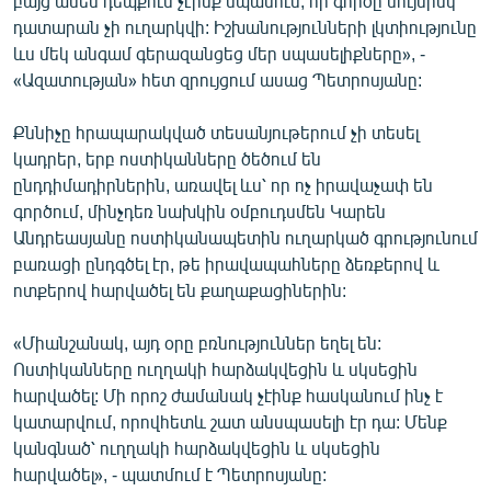
բայց ամեն դեպքում չէինք սպասում, որ գործը նույնիսկ
English
դատարան չի ուղարկվի: Իշխանությունների լկտիությունը
ևս մեկ անգամ գերազանցեց մեր սպասելիքները», -
Русский
«Ազատության» հետ զրույցում ասաց Պետրոսյանը:
ՀԵՏԵՎԵՔ ՄԵԶ
Քննիչը հրապարակված տեսանյութերում չի տեսել
կադրեր, երբ ոստիկանները ծեծում են
ընդդիմադիրներին, առավել ևս՝ որ ոչ իրավաչափ են
գործում, մինչդեռ նախկին օմբուդսմեն Կարեն
Անդրեասյանը ոստիկանապետին ուղարկած գրությունում
բառացի ընդգծել էր, թե իրավապահները ձեռքերով և
«Ազատության» բոլոր կայքերը
ոտքերով հարվածել են քաղաքացիներին:
«Միանշանակ, այդ օրը բռնություններ եղել են:
Ոստիկանները ուղղակի հարձակվեցին և սկսեցին
հարվածել: Մի որոշ ժամանակ չէինք հասկանում ինչ է
կատարվում, որովհետև շատ անսպասելի էր դա: Մենք
կանգնած՝ ուղղակի հարձակվեցին և սկսեցին
հարվածել», - պատմում է Պետրոսյանը: