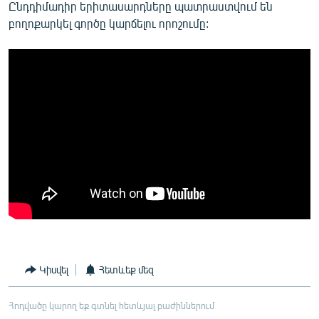
Ընդդիմադիր երիտասարդները պատրաստվում են
բողոքարկել գործը կարճելու որոշումը:
Կիսվել
Հետևեք մեզ
Հոդվածը կարող եք գտնել հետևյալ բաժիններում