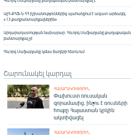
Գևորգ Սաֆարյանը քաղաքական բանտարկյալ է
ԱլԳ ՔՀՖ-ն ՀՀ իշխանություններից պահանջում է ազատ արձակել
«13 քաղբանտարկյալներին»
Արդարադատության նախարար. Գևորգ Սաֆարյանը քաղաքական
բանտարկյալ չէ
Գևորգ Սաֆարյանը կմնա ճաղերի հետևում
Շարունակել կարդալ
ՀԱՍԱՐԱԿՈՒԹՅՈՒՆ
Փախուստ ռուսական
զորամասից. ինչու է ռուսների
հոսքը Հայաստան կրկին
ակտիվացել
ՀԱՍԱՐԱԿՈՒԹՅՈՒՆ