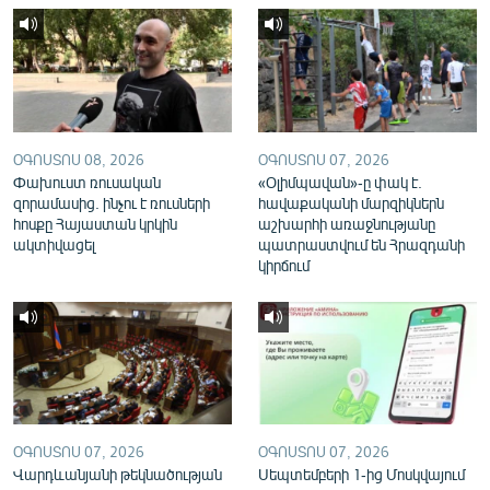
English
Русский
ՀԵՏԵՎԵՔ ՄԵԶ
ՕԳՈՍՏՈՍ 08, 2026
ՕԳՈՍՏՈՍ 07, 2026
Փախուստ ռուսական
«Օլիմպավան»-ը փակ է.
զորամասից. ինչու է ռուսների
հավաքականի մարզիկներն
հոսքը Հայաստան կրկին
աշխարհի առաջնությանը
ակտիվացել
պատրաստվում են Հրազդանի
«Ազատության» բոլոր կայքերը
կիրճում
ՕԳՈՍՏՈՍ 07, 2026
ՕԳՈՍՏՈՍ 07, 2026
Վարդևանյանի թեկնածության
Սեպտեմբերի 1-ից Մոսկվայում