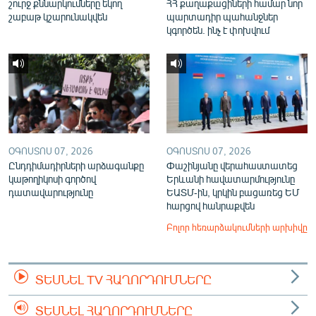
շուրջ քննարկումները եկող
ՀՀ քաղաքացիների համար նոր
շաբաթ կշարունակվեն
պարտադիր պահանջներ
կգործեն. ինչ է փոխվում
ՕԳՈՍՏՈՍ 07, 2026
ՕԳՈՍՏՈՍ 07, 2026
Ընդդիմադիրների արձագանքը
Փաշինյանը վերահաստատեց
կաթողիկոսի գործով
Երևանի հավատարմությունը
դատավարությունը
ԵԱՏՄ-ին, կրկին բացառեց ԵՄ
հարցով հանրաքվեն
Բոլոր հեռարձակումների արխիվը
ՏԵՍՆԵԼ TV ՀԱՂՈՐԴՈՒՄՆԵՐԸ
ՏԵՍՆԵԼ ՀԱՂՈՐԴՈՒՄՆԵՐԸ