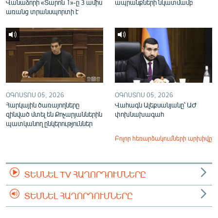
Վանաձորի «Տարոն 1»-ը 3 ամիս
ապրանքների նկատմամբ
առանց տրանսպորտի է
ՕԳՈՍՏՈՍ 05, 2026
ՕԳՈՍՏՈՍ 05, 2026
Հարկային ծառայողները
Վահագն Ալեքսանյանը՝ ԱԺ
զինված մտել են Քոչարյաններին
փոխնախագահ
պատկանող ընկերություններ
Բոլոր հեռարձակումների արխիվը
ՏԵՍՆԵԼ TV ՀԱՂՈՐԴՈՒՄՆԵՐԸ
ՏԵՍՆԵԼ ՀԱՂՈՐԴՈՒՄՆԵՐԸ