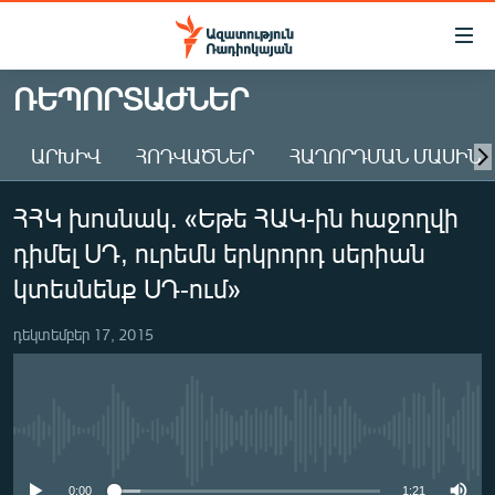
Մատչելիության
հղումներ
Անցնել
ՌԵՊՈՐՏԱԺՆԵՐ
հիմնական
ԱԶԱՏՈՒԹՅՈՒՆ TV
բովանդակությանը
ԱՐԽԻՎ
ՀՈԴՎԱԾՆԵՐ
ՀԱՂՈՐԴՄԱՆ ՄԱՍԻՆ
ՀԱՅԱՍՏԱՆ
Անցնել
հիմնական
ՔԱՂԱՔԱԿԱՆ
ՀՀԿ խոսնակ. «Եթե ՀԱԿ-ին հաջողվի
մենյուին
ԸՆՏՐՈՒԹՅՈՒՆՆԵՐ 2026
Որոնում
դիմել ՍԴ, ուրեմն երկրորդ սերիան
ԻՐԱՎՈՒՆՔ
կտեսնենք ՍԴ-ում»
ՀԱՍԱՐԱԿՈՒԹՅՈՒՆ
դեկտեմբեր 17, 2015
ՏՆՏԵՍՈՒԹՅՈՒՆ
ՂԱՐԱԲԱՂ
ՊԱՏԵՐԱԶՄԻ 6 ՇԱԲԱԹՆԵՐԸ
No media source currently available
ՏԱՐԱԾԱՇՐՋԱՆ
0:00
1:21