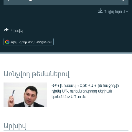
ՄԻՋԱԶԳԱՅԻՆ
Ուղիղ հղում
ՄՇԱԿՈՒՅԹ
ՍՊՈՐՏ
Կիսվել
ՄԵԿՆԱԲԱՆՈՒԹՅՈՒՆ
Ավելացրեք մեզ Google-ում
ՏՏ ԵՒ ԻՆՏԵՐՆԵՏ
ԿՈՐՈՆԱՎԻՐՈՒՍ
ԱՐԽԻՎ
Առնչվող թեմաներով
ՏԵՍԱՆՅՈՒԹԵՐ
ՀՀԿ խոսնակ. «Եթե ՀԱԿ-ին հաջողվի
ԲԱՆԱՎԵՃ
դիմել ՍԴ, ուրեմն երկրորդ սերիան
կտեսնենք ՍԴ-ում»
ՁԳՏԵԼՈՎ ԼԱՎԱԳՈՒՅՆԻՆ
ՓՈԴՔԱՍԹ
Արխիվ
Հայերեն