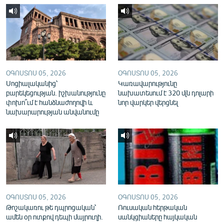
English
Русский
ՀԵՏԵՎԵՔ ՄԵԶ
ՕԳՈՍՏՈՍ 05, 2026
ՕԳՈՍՏՈՍ 05, 2026
Սոցիալականից՝
Կառավարությունը
բարեկեցության. իշխանությունը
նախատեսում է 320 մլն դոլարի
փոխո՞ւմ է հանձնաժողովի և
նոր վարկեր վերցնել
նախարարության անվանումը
«Ազատության» բոլոր կայքերը
ՕԳՈՍՏՈՍ 05, 2026
ՕԳՈՍՏՈՍ 05, 2026
Թոշակառու թե դպրոցական՝
Ռուսական հերթական
ամեն օր ոտքով դեպի մայրուղի.
սանկցիաները հայկական