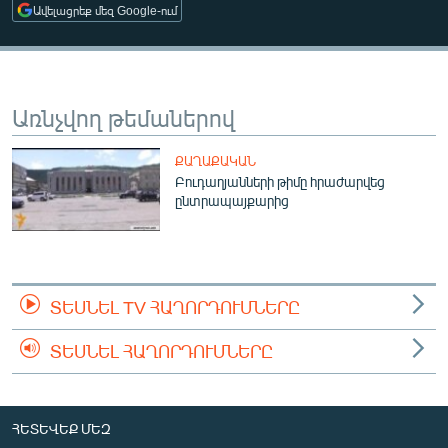
Ավելացրեք մեզ Google-ում
ՄԻՋԱԶԳԱՅԻՆ
ՄՇԱԿՈՒՅԹ
ՍՊՈՐՏ
Առնչվող թեմաներով
ՄԵԿՆԱԲԱՆՈՒԹՅՈՒՆ
ՏՏ ԵՒ ԻՆՏԵՐՆԵՏ
ՔԱՂԱՔԱԿԱՆ
Բուդաղյանների թիմը հրաժարվեց
ԿՈՐՈՆԱՎԻՐՈՒՍ
ընտրապայքարից
ԱՐԽԻՎ
ՏԵՍԱՆՅՈՒԹԵՐ
ԲԱՆԱՎԵՃ
ՏԵՍՆԵԼ TV ՀԱՂՈՐԴՈՒՄՆԵՐԸ
ՁԳՏԵԼՈՎ ԼԱՎԱԳՈՒՅՆԻՆ
ՏԵՍՆԵԼ ՀԱՂՈՐԴՈՒՄՆԵՐԸ
ՓՈԴՔԱՍԹ
Հայերեն
ՀԵՏԵՎԵՔ ՄԵԶ