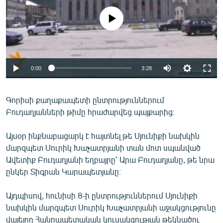
ՄԻՋԱԶԳԱՅԻՆ
No media source currently available
ՄՇԱԿՈՒՅԹ
ՍՊՈՐՏ
ՄԵԿՆԱԲԱՆՈՒԹՅՈՒՆ
0:00
3:28
ՏՏ ԵՒ ԻՆՏԵՐՆԵՏ
ԿՈՐՈՆԱՎԻՐՈՒՍ
Գորիսի քաղաքապետի ընտրություններում
Բուդաղյանների թիմը հրաժարվեց պայքարից։
ԱՐԽԻՎ
ՏԵՍԱՆՅՈՒԹԵՐ
Այսօր ինքնաբացարկ է հայտնել թե Սյունիքի նախկին
մարզպետ Սուրիկ Խաչատրյանի տան մոտ սպանված
ԲԱՆԱՎԵՃ
Ավետիք Բուդաղյանի եղբայրը՝ Արա Բուդաղյանը, թե նրա
ՁԳՏԵԼՈՎ ԼԱՎԱԳՈՒՅՆԻՆ
ընկեր Տիգրան Կարապետյանը։
ՓՈԴՔԱՍԹ
Այդպիսով, հունիսի 8-ի ընտրություններում Սյունիքի
նախկին մարզպետ Սուրիկ Խաչատրյանի աջակցությունը
Հայերեն
վայելող Հանրապետական կուսակցության թեկնածու