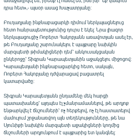
առաջադրվել են, իրենք էլ հանել են, ինձ խի՞ եք կապում
դրա հետ»,- այսօր ասաց Խաչատրյանը։
Բուդաղյանը ինքնաբացարկի դիմում ներկայացնելուց
հետո հանրապետությունից դուրս է եկել։ Նրա լիազոր
ներկայացուցիչ Ռոբերտ Հակոբյանն առավոտյան ասել էր,
թե Բուդաղյանը շարունակելու է պայքարը նախկին
մարզպետի թիմակիցների դեմ՝ անկուսակցական
ընկերոջը՝ Տիգրան Կարապետյանին աջակցելու միջոցով։
Կարապետյանի ինքնաբացարկից հետո, սակայն,
Ռոբերտ Հակոբյանը դժվարացավ բացատրել
կատարվածը։
Տիգրան Կարապետյանն ընդամենը մեկ հարցի
պատասխանեց՝ այդպես էլ չմանրամասնելով, թե արդյոք
ենթարկվել է ճնշումների՝ ոչ հերքելով, ոչ էլ հաստատելով
մամուլում շրջանառվող այն տեղեկությունները, թե նա
Սյունիքի նախկին մարզպետի աջակիցների կողմից
ճնշումների արդյունքում է պայքարից ետ կանգնել։