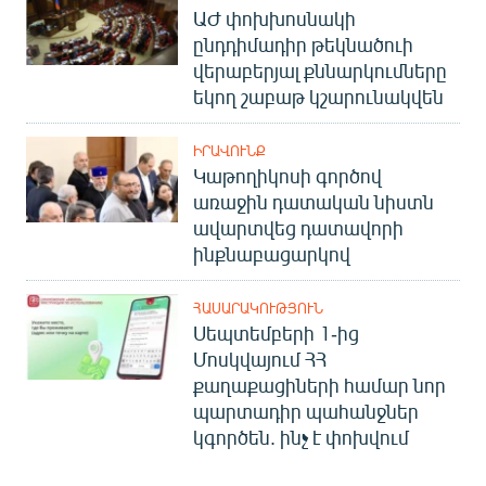
ԱԺ փոխխոսնակի
ընդդիմադիր թեկնածուի
վերաբերյալ քննարկումները
եկող շաբաթ կշարունակվեն
ԻՐԱՎՈՒՆՔ
Կաթողիկոսի գործով
առաջին դատական նիստն
ավարտվեց դատավորի
ինքնաբացարկով
ՀԱՍԱՐԱԿՈՒԹՅՈՒՆ
Սեպտեմբերի 1-ից
Մոսկվայում ՀՀ
քաղաքացիների համար նոր
պարտադիր պահանջներ
կգործեն. ինչ է փոխվում