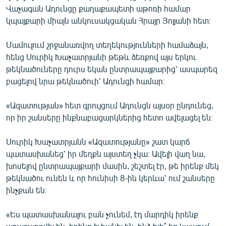
Վաչագան Ադունցը քաղաքապետի աթոռի համար
English
կպայքարի միայն անկուսակցական Հրայր Յոլյանի հետ։
Русский
Մամուլում շրջանառվող տեղեկությունների համաձայն,
ՀԵՏԵՎԵՔ ՄԵԶ
հենց Սուրիկ Խաչատրյանի թեթև ձեռքով այս երկու
թեկնածուները դուրս եկան ընտրապայքարից՝ ասպարեզ
բացելով նրա թեկնածուի՝ Ադունցի համար։
«Ազատության» հետ զրույցում Ադունցն այսօր ընդունեց,
որ իր շանսերը ինքնաբացարկներից հետո ավելացել են։
«Ազատության» բոլոր կայքերը
Սուրիկ Խաչատրյանն «Ազատությանը» շատ կարճ
պատասխանեց՝ իր մեղքն այստեղ չկա։ Ավելի վաղ նա,
խոսելով ընտրապայքարի մասին, շեշտել էր, թե իրենք մեկ
թեկնածու ունեն և որ հունիսի 8-ին կերևա՝ ում շանսերը
ինչքան են։
«Ես պատասխանալու բան չունեմ, էդ մարդիկ իրենք