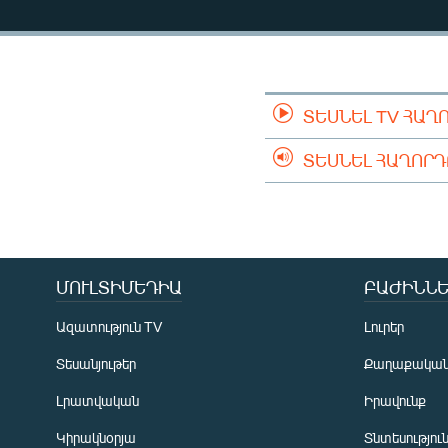
ՄԻՋԱԶԳԱՅԻՆ
ՄՇԱԿՈՒՅԹ
ՍՊՈՐՏ
ՄԵԿՆԱԲԱՆՈՒԹՅՈՒՆ
ՏԵՍՆԵԼ TV ՀԱՂ
ՏՏ ԵՒ ԻՆՏԵՐՆԵՏ
ՏԵՍՆԵԼ ՀԱՂՈՐ
ԿՈՐՈՆԱՎԻՐՈՒՍ
ԱՐԽԻՎ
ՏԵՍԱՆՅՈՒԹԵՐ
ՄՈՒԼՏԻՄԵԴԻԱ
ԲԱԺԻՆՆԵ
ԲԱՆԱՎԵՃ
ՁԳՏԵԼՈՎ ԼԱՎԱԳՈՒՅՆԻՆ
Ազատություն TV
Լուրեր
ՓՈԴՔԱՍԹ
Տեսանյութեր
Քաղաքակա
Լրատվական
Իրավունք
Կիրակնօրյա
Տնտեսությու