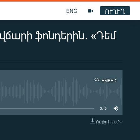
ՈՒՂԻՂ
ENG
վճարի ֆոնդերին․ «Դեմ
EMBED
ble
3:46
Ուղիղ հղում
EMBED