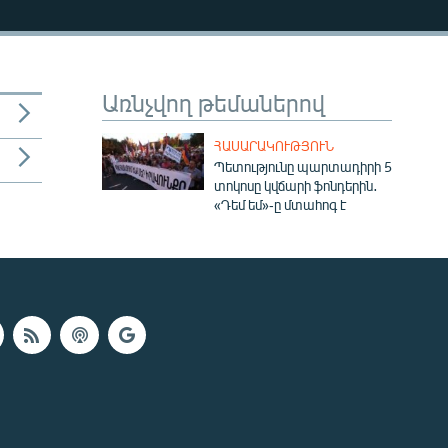
Առնչվող թեմաներով
ՀԱՍԱՐԱԿՈՒԹՅՈՒՆ
Պետությունը պարտադիրի 5
տոկոսը կվճարի ֆոնդերին․
«Դեմ եմ»-ը մտահոգ է