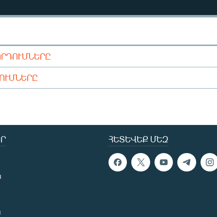
ՈՐԴՈՒՄՆԵՐԸ
ԴՈՒՄՆԵՐԸ
Ր
ՀԵՏԵՎԵՔ ՄԵԶ
ն
ն