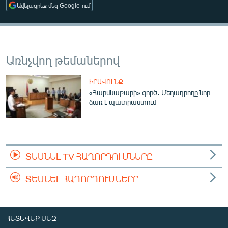
Ավելացրեք մեզ Google-ում
ՄԻՋԱԶԳԱՅԻՆ
ՄՇԱԿՈՒՅԹ
ՍՊՈՐՏ
Առնչվող թեմաներով
ՄԵԿՆԱԲԱՆՈՒԹՅՈՒՆ
ՏՏ ԵՒ ԻՆՏԵՐՆԵՏ
ԻՐԱՎՈՒՆՔ
«Հարսնաքարի» գործ․ Մեղադրողը նոր
ԿՈՐՈՆԱՎԻՐՈՒՍ
ճառ է պատրաստում
ԱՐԽԻՎ
ՏԵՍԱՆՅՈՒԹԵՐ
ԲԱՆԱՎԵՃ
ՏԵՍՆԵԼ TV ՀԱՂՈՐԴՈՒՄՆԵՐԸ
ՁԳՏԵԼՈՎ ԼԱՎԱԳՈՒՅՆԻՆ
ՏԵՍՆԵԼ ՀԱՂՈՐԴՈՒՄՆԵՐԸ
ՓՈԴՔԱՍԹ
Հայերեն
ՀԵՏԵՎԵՔ ՄԵԶ