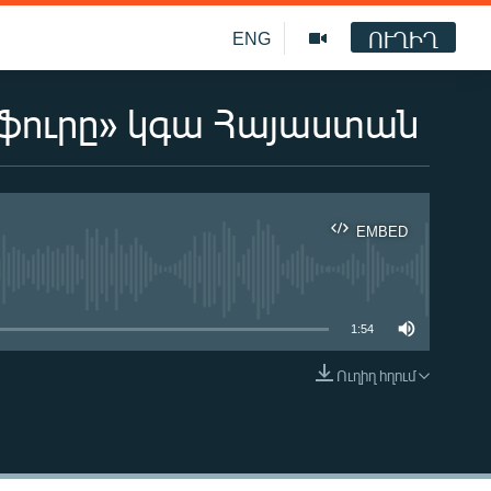
ՈՒՂԻՂ
ENG
ուրը» կգա Հայաստան
EMBED
ble
1:54
Ուղիղ հղում
EMBED