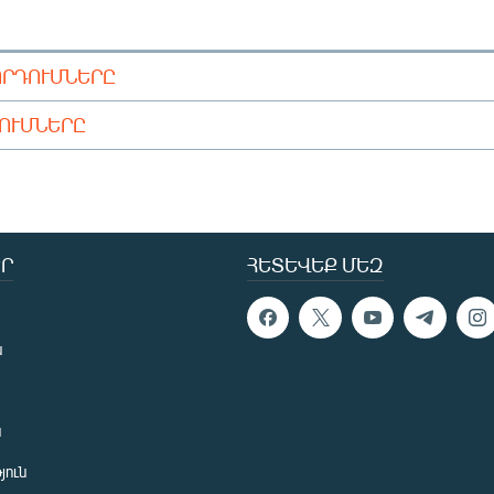
ՈՐԴՈՒՄՆԵՐԸ
ԴՈՒՄՆԵՐԸ
Ր
ՀԵՏԵՎԵՔ ՄԵԶ
ն
ն
յուն