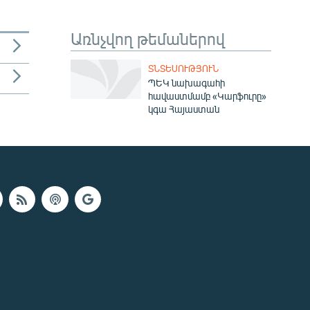
Առնչվող թեմաներով
ՏՆՏԵՍՈՒԹՅՈՒՆ
ՊԵԿ նախագահի
հավաստմամբ «Կարֆուրը»
կգա Հայաստան