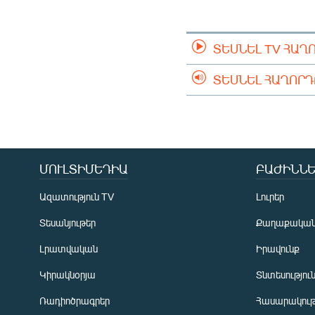
ՄԻՋԱԶԳԱՅԻՆ
ՄՇԱԿՈՒՅԹ
ՏԵՍՆԵԼ TV ՀԱՂ
ՍՊՈՐՏ
ՄԵԿՆԱԲԱՆՈՒԹՅՈՒՆ
ՏԵՍՆԵԼ ՀԱՂՈՐ
ՏՏ ԵՒ ԻՆՏԵՐՆԵՏ
ԿՈՐՈՆԱՎԻՐՈՒՍ
ԱՐԽԻՎ
ՄՈՒԼՏԻՄԵԴԻԱ
ԲԱԺԻՆՆԵ
ՏԵՍԱՆՅՈՒԹԵՐ
Ազատություն TV
Լուրեր
ԲԱՆԱՎԵՃ
Տեսանյութեր
Քաղաքակա
ՁԳՏԵԼՈՎ ԼԱՎԱԳՈՒՅՆԻՆ
Լրատվական
Իրավունք
ՓՈԴՔԱՍԹ
Կիրակնօրյա
Տնտեսությու
Ռադիոծրագրեր
Հասարակութ