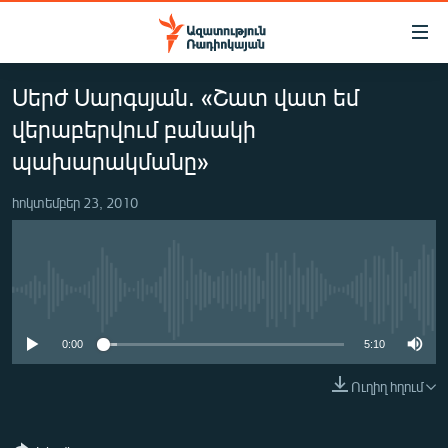
Մատչելիության
հղումներ
Անցնել
Սերժ Սարգսյան. «Շատ վատ եմ
հիմնական
ԱԶԱՏՈՒԹՅՈՒՆ TV
բովանդակությանը
վերաբերվում բանակի
ՀԱՅԱՍՏԱՆ
Անցնել
պախարակմանը»
հիմնական
ՔԱՂԱՔԱԿԱՆ
մենյուին
հոկտեմբեր 23, 2010
ԸՆՏՐՈՒԹՅՈՒՆՆԵՐ 2026
Որոնում
ԻՐԱՎՈՒՆՔ
ՀԱՍԱՐԱԿՈՒԹՅՈՒՆ
No media source currently available
ՏՆՏԵՍՈՒԹՅՈՒՆ
0:00
5:10
ՂԱՐԱԲԱՂ
Ուղիղ հղում
ՊԱՏԵՐԱԶՄԻ 6 ՇԱԲԱԹՆԵՐԸ
ՏԱՐԱԾԱՇՐՋԱՆ