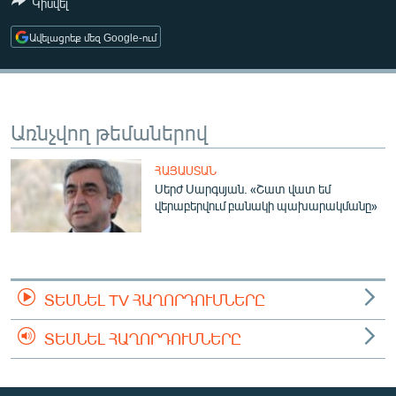
Կիսվել
ՄԻՋԱԶԳԱՅԻՆ
Ավելացրեք մեզ Google-ում
ՄՇԱԿՈՒՅԹ
ՍՊՈՐՏ
ՄԵԿՆԱԲԱՆՈՒԹՅՈՒՆ
Առնչվող թեմաներով
ՏՏ ԵՒ ԻՆՏԵՐՆԵՏ
ՀԱՅԱՍՏԱՆ
ԿՈՐՈՆԱՎԻՐՈՒՍ
Սերժ Սարգսյան. «Շատ վատ եմ
ԱՐԽԻՎ
վերաբերվում բանակի պախարակմանը»
ՏԵՍԱՆՅՈՒԹԵՐ
ԲԱՆԱՎԵՃ
ՏԵՍՆԵԼ TV ՀԱՂՈՐԴՈՒՄՆԵՐԸ
ՁԳՏԵԼՈՎ ԼԱՎԱԳՈՒՅՆԻՆ
ՓՈԴՔԱՍԹ
ՏԵՍՆԵԼ ՀԱՂՈՐԴՈՒՄՆԵՐԸ
Հայերեն