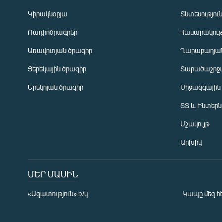
Կիրակնօրյա
Տնտեսությու
Ռադիոծրագրեր
Հասարակութ
Առավոտյան ծրագիր
Ղարաբաղյան
Ցերեկային ծրագիր
Տարածաշրջ
Հայերեն
Երեկոյան ծրագիր
Միջազգային
English
ՏՏ և Ինտեր
Русский
Մշակույթ
ՀԵՏԵՎԵՔ ՄԵԶ
Արխիվ
ՄԵՐ ՄԱՍԻՆ
«Ազատություն» ռ/կ
Կապը մեզ հ
«Ազատության» բոլոր կայքերը