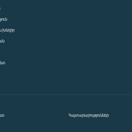
ն
յուն
 խնդիր
ան
նետ
ետ
Հայտարարություններ