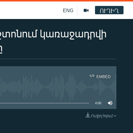
ՈՒՂԻՂ
ENG
շտոնում կառաջադրվի
ը
EMBED
ble
4:00
Ուղիղ հղում
EMBED