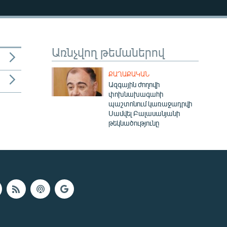
Առնչվող թեմաներով
ՔԱՂԱՔԱԿԱՆ
Ազգային ժողովի
փոխնախագահի
պաշտոնում կառաջադրվի
Սամվել Բալասանյանի
թեկնածությունը