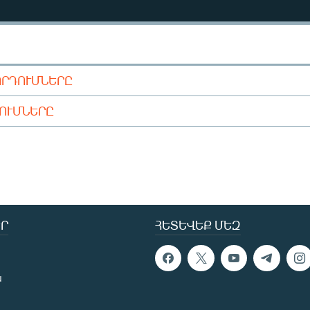
ՈՐԴՈՒՄՆԵՐԸ
ԴՈՒՄՆԵՐԸ
Ր
ՀԵՏԵՎԵՔ ՄԵԶ
ն