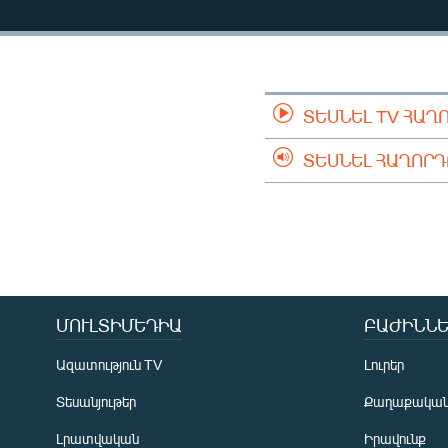
ՄԻՋԱԶԳԱՅԻՆ
ՄՇԱԿՈՒՅԹ
ՍՊՈՐՏ
ՄԵԿՆԱԲԱՆՈՒԹՅՈՒՆ
ՏԵՍՆԵԼ TV ՀԱՂ
ՏՏ ԵՒ ԻՆՏԵՐՆԵՏ
ՏԵՍՆԵԼ ՀԱՂՈՐ
ԿՈՐՈՆԱՎԻՐՈՒՍ
ԱՐԽԻՎ
ՏԵՍԱՆՅՈՒԹԵՐ
ԲԱՆԱՎԵՃ
ՄՈՒԼՏԻՄԵԴԻԱ
ԲԱԺԻՆՆԵ
ՁԳՏԵԼՈՎ ԼԱՎԱԳՈՒՅՆԻՆ
ՓՈԴՔԱՍԹ
Ազատություն TV
Լուրեր
Տեսանյութեր
Քաղաքակա
Լրատվական
Իրավունք