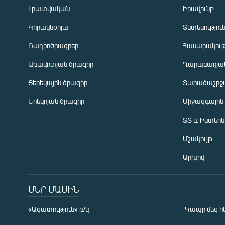
Լրատվական
Իրավունք
Կիրակնօրյա
Տնտեսությու
Ռադիոծրագրեր
Հասարակութ
Առավոտյան ծրագիր
Ղարաբաղյան
Ցերեկային ծրագիր
Տարածաշրջ
Հայերեն
Երեկոյան ծրագիր
Միջազգային
English
ՏՏ և Ինտեր
Русский
Մշակույթ
ՀԵՏԵՎԵՔ ՄԵԶ
Արխիվ
ՄԵՐ ՄԱՍԻՆ
«Ազատություն» ռ/կ
Կապը մեզ հ
«Ազատության» բոլոր կայքերը