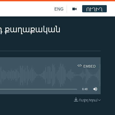
ՈՒՂԻՂ
ENG
րդ քաղաքական
EMBED
ble
6:48
Ուղիղ հղում
EMBED