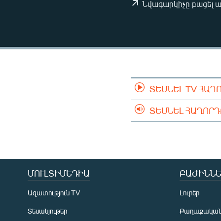
ՄԻՋԱԶԳԱՅԻՆ
Նվագարկիչը բացել 
ՄՇԱԿՈՒՅԹ
ՍՊՈՐՏ
ՄԵԿՆԱԲԱՆՈՒԹՅՈՒՆ
ՏՏ ԵՒ ԻՆՏԵՐՆԵՏ
ՏԵՍՆԵԼ TV ՀԱՂ
ԿՈՐՈՆԱՎԻՐՈՒՍ
ԱՐԽԻՎ
ՏԵՍՆԵԼ ՀԱՂՈՐ
ՏԵՍԱՆՅՈՒԹԵՐ
ԲԱՆԱՎԵՃ
ՁԳՏԵԼՈՎ ԼԱՎԱԳՈՒՅՆԻՆ
ՄՈՒԼՏԻՄԵԴԻԱ
ԲԱԺԻՆՆԵ
ՓՈԴՔԱՍԹ
Ազատություն TV
Լուրեր
Տեսանյութեր
Քաղաքակա