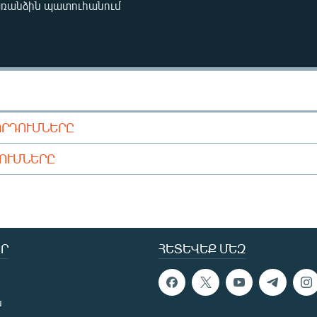
առանձին պատուհանում
ՈՐԴՈՒՄՆԵՐԸ
ԴՈՒՄՆԵՐԸ
Ր
ՀԵՏԵՎԵՔ ՄԵԶ
ն