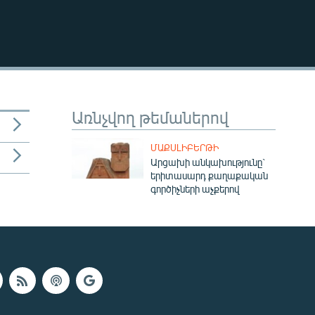
Առնչվող թեմաներով
ՄԱՔՍԼԻԲԵՐԹԻ
Արցախի անկախությունը`
երիտասարդ քաղաքական
գործիչների աչքերով