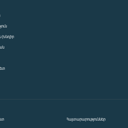
ն
յուն
 խնդիր
ան
նետ
ետ
Հայտարարություններ