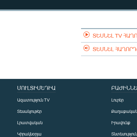
ՄԻՋԱԶԳԱՅԻՆ
ՄՇԱԿՈՒՅԹ
ՍՊՈՐՏ
ՄԵԿՆԱԲԱՆՈՒԹՅՈՒՆ
ՏԵՍՆԵԼ TV ՀԱՂ
ՏՏ ԵՒ ԻՆՏԵՐՆԵՏ
ՏԵՍՆԵԼ ՀԱՂՈՐ
ԿՈՐՈՆԱՎԻՐՈՒՍ
ԱՐԽԻՎ
ՏԵՍԱՆՅՈՒԹԵՐ
ՄՈՒԼՏԻՄԵԴԻԱ
ԲԱԺԻՆՆԵ
ԲԱՆԱՎԵՃ
ՁԳՏԵԼՈՎ ԼԱՎԱԳՈՒՅՆԻՆ
Ազատություն TV
Լուրեր
ՓՈԴՔԱՍԹ
Տեսանյութեր
Քաղաքակա
Լրատվական
Իրավունք
Կիրակնօրյա
Տնտեսությու