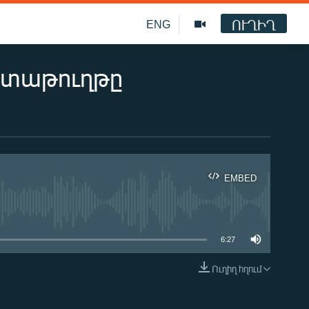
ՈՒՂԻՂ
ENG
ստաթուղթը
EMBED
ble
6:27
Ուղիղ հղում
EMBED