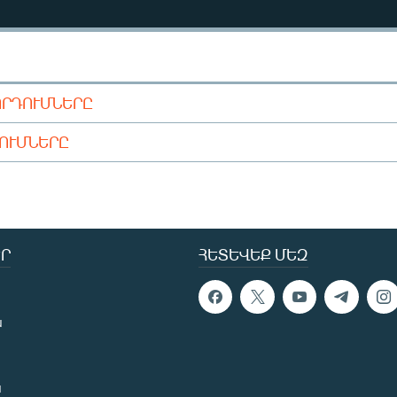
ՈՐԴՈՒՄՆԵՐԸ
ԴՈՒՄՆԵՐԸ
Ր
ՀԵՏԵՎԵՔ ՄԵԶ
ն
ն